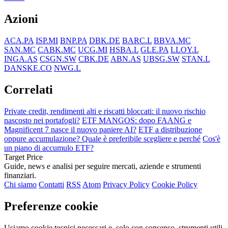
Azioni
ACA.PA
ISP.MI
BNP.PA
DBK.DE
BARC.L
BBVA.MC
SAN.MC
CABK.MC
UCG.MI
HSBA.L
GLE.PA
LLOY.L
INGA.AS
CSGN.SW
CBK.DE
ABN.AS
UBSG.SW
STAN.L
DANSKE.CO
NWG.L
Correlati
Private credit, rendimenti alti e riscatti bloccati: il nuovo rischio
nascosto nei portafogli?
ETF MANGOS: dopo FAANG e
Magnificent 7 nasce il nuovo paniere AI?
ETF a distribuzione
oppure accumulazione? Quale è preferibile scegliere e perché
Cos'è
un piano di accumulo ETF?
Target Price
Guide, news e analisi per seguire mercati, aziende e strumenti
finanziari.
Chi siamo
Contatti
RSS
Atom
Privacy Policy
Cookie Policy
Preferenze cookie
Usiamo cookie tecnici necessari e, solo con consenso, strumenti utili