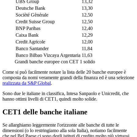
UBS Group
13,32
Deutsche Bank
13,30
Socièté Gènérale
12,50
Credit Suisse Group
12,50
BNP Paribas
12,40
Caixa Bank
12,29
Credit Agricole
12,00
Banco Santander
11,84
Banco Bilbao Vizcaya Argentaria
11,63
Grandi banche europee con CET 1 solido
Come si può facilmente notare la lista delle 20 banche europee è
composta da nomi veramente grandi della finanza ed è una selezione
realizzata da S&P Global
.
Sono due le italiane in classifica, Intesa Sanpaolo e Unicredit, che
hanno ottimi livelli di CET1, quindi molto solide.
CET1 delle banche italiane
Se allarghiamo leggermente l'orizzonte alle banche di tutte le
dimensioni (o lo restringiamo alla sola Italia), notiamo facilmente
che nel Bel Paese ci sono degli istituti di credito molto più virtuosi