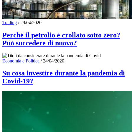
Trading
/
29/04/2020
Perché il petrolio è crollato sotto zero?
Può succedere di nuovo?
Economia e Politica
/
24/04/2020
Su cosa investire durante la pandemia di
Covid-19?