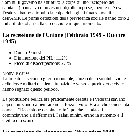
uomini. Il governo ha attribuito la colpa di uno "sciopero dei
capitali" (mancanza di investimenti) alle imprese, mentre i "New
Dealers" hanno attribuito la colpa dei tagli ai finanziamenti
dell'AMP. Le prime detrazioni della previdenza sociale hanno tolto 2
miliardi di dollari dalla circolazione in quel momento.
La recessione dell'Unione (Febbraio 1945 - Ottobre
1945)
Durata: 9 mesi
Diminuzione del PIL: 11,2%.
Picco di disoccupazione: 2,1%
Motivi e cause
La fine della seconda guerra mondiale, l'inizio della smobilitazione
delle forze militari e la lenta transizione verso la produzione civile
hanno segnato questo periodo.
La produzione bellica era praticamente cessata e i veterani stavano
appena iniziando a rientrare nella forza lavoro. Era anche conosciuta
come la "Recessione del sindacato", poiché i sindacati
cominciavano a riaffermarsi. I salari minimi erano in aumento e il
credito era scarso.
La recessione del dopoguerra (Novembre 1948 -