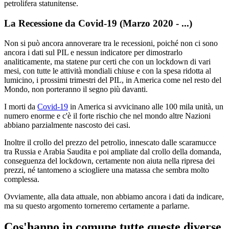
petrolifera statunitense.
La Recessione da Covid-19 (Marzo 2020 - ...)
Non si può ancora annoverare tra le recessioni, poiché non ci sono
ancora i dati sul PIL e nessun indicatore per dimostrarlo
analiticamente, ma statene pur certi che con un lockdown di vari
mesi, con tutte le attività mondiali chiuse e con la spesa ridotta al
lumicino, i prossimi trimestri del PIL, in America come nel resto del
Mondo, non porteranno il segno più davanti.
I morti da
Covid-19
in America si avvicinano alle 100 mila unità, un
numero enorme e c'è il forte rischio che nel mondo altre Nazioni
abbiano parzialmente nascosto dei casi.
Inoltre il crollo del prezzo del petrolio, innescato dalle scaramucce
tra Russia e Arabia Saudita e poi ampliate dal crollo della domanda,
conseguenza del lockdown, certamente non aiuta nella ripresa dei
prezzi, né tantomeno a sciogliere una matassa che sembra molto
complessa.
Ovviamente, alla data attuale, non abbiamo ancora i dati da indicare,
ma su questo argomento torneremo certamente a parlarne.
Cos'hanno in comune tutte queste diverse