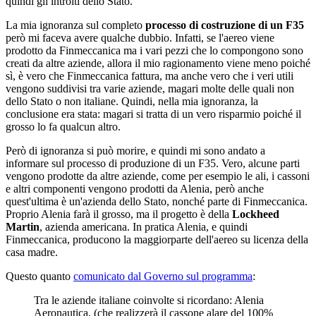
quindi gli introiti dello Stato.
La mia ignoranza sul completo
processo di costruzione di un F35
però mi faceva avere qualche dubbio. Infatti, se l'aereo viene
prodotto da Finmeccanica ma i vari pezzi che lo compongono sono
creati da altre aziende, allora il mio ragionamento viene meno poiché
sì, è vero che Finmeccanica fattura, ma anche vero che i veri utili
vengono suddivisi tra varie aziende, magari molte delle quali non
dello Stato o non italiane. Quindi, nella mia ignoranza, la
conclusione era stata: magari si tratta di un vero risparmio poiché il
grosso lo fa qualcun altro.
Però di ignoranza si può morire, e quindi mi sono andato a
informare sul processo di produzione di un F35. Vero, alcune parti
vengono prodotte da altre aziende, come per esempio le ali, i cassoni
e altri componenti vengono prodotti da Alenia, però anche
quest'ultima è un'azienda dello Stato, nonché parte di Finmeccanica.
Proprio Alenia farà il grosso, ma il progetto è della
Lockheed
Martin
, azienda americana. In pratica Alenia, e quindi
Finmeccanica, producono la maggiorparte dell'aereo su licenza della
casa madre.
Questo quanto
comunicato dal Governo sul programma
:
Tra le aziende italiane coinvolte si ricordano: Alenia
Aeronautica, (che realizzerà il cassone alare del 100%