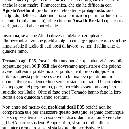
anche la casa madre, Finmeccanica, che già ha difficoltà con
AgustaWestland
, produttrice di elicotteri e protagonista, suo
malgrado, dello scandalo indiano su corruzioni per un ordine di 12
elicotteri (poi annullato), oltre che con
AnsaldoBreda
la quale crea
vari grattacapi alla controllante.
Insomma, se anche Alenia dovesse iniziare a zoppicare
Finmeccanica avrebbe pochi appigli a cui aggrapparsi e non sarebbe
impensabile il taglio di vari posti di lavoro, se non il fallimento di
qualche ramo.
Tornando agli F35, forse la diminuzione dei quantitativi è possibile,
soprattutto per i 30
F-35B
che dovremmo acquistare e che paiono
avere moltissimi problemi, a tal punto che il loro sviluppo è in
dubbio. Questa potrebbe essere una buona leva per diminuire il
quantitativo e mantenere in essere i restanti contratti. Un completo
disimpegno nel programma, però, potrebbe essere un completo
suicidio per l'Italia. Oltre al fatto che i Tornado hanno fatto la loro
storia e con qualcosa vanno sostituiti.
Non entro nel merito dei
problemi degli F35
poiché non ho
competenza tale per analizzare questo dettaglio, segnalo comunque
che su questa tematica ci sono voci discordanti ma non è vero che
gli USA, come sostiene Beppe Grillo, si sono tirati indietro
sull'intero progetto, anzi, si sta lavorando per risolvere le