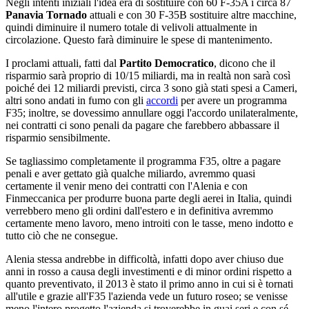
Negli intenti iniziali l'idea era di sostituire con 60 F-35A i circa 87
Panavia Tornado
attuali e con 30 F-35B sostituire altre macchine,
quindi diminuire il numero totale di velivoli attualmente in
circolazione. Questo farà diminuire le spese di mantenimento.
I proclami attuali, fatti dal
Partito Democratico
, dicono che il
risparmio sarà proprio di 10/15 miliardi, ma in realtà non sarà così
poiché dei 12 miliardi previsti, circa 3 sono già stati spesi a Cameri,
altri sono andati in fumo con gli
accordi
per avere un programma
F35; inoltre, se dovessimo annullare oggi l'accordo unilateralmente,
nei contratti ci sono penali da pagare che farebbero abbassare il
risparmio sensibilmente.
Se tagliassimo completamente il programma F35, oltre a pagare
penali e aver gettato già qualche miliardo, avremmo quasi
certamente il venir meno dei contratti con l'Alenia e con
Finmeccanica per produrre buona parte degli aerei in Italia, quindi
verrebbero meno gli ordini dall'estero e in definitiva avremmo
certamente meno lavoro, meno introiti con le tasse, meno indotto e
tutto ciò che ne consegue.
Alenia stessa andrebbe in difficoltà, infatti dopo aver chiuso due
anni in rosso a causa degli investimenti e di minor ordini rispetto a
quanto preventivato, il 2013 è stato il primo anno in cui si è tornati
all'utile e grazie all'F35 l'azienda vede un futuro roseo; se venisse
meno l'intero progetto l'azienda si troverebbe in guai seri e con sé