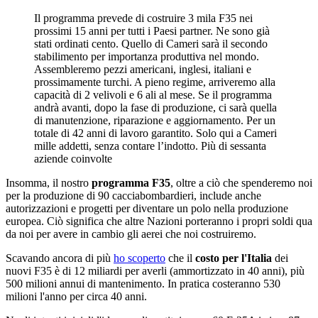
Il programma prevede di costruire 3 mila F35 nei
prossimi 15 anni per tutti i Paesi partner. Ne sono già
stati ordinati cento. Quello di Cameri sarà il secondo
stabilimento per importanza produttiva nel mondo.
Assembleremo pezzi americani, inglesi, italiani e
prossimamente turchi. A pieno regime, arriveremo alla
capacità di 2 velivoli e 6 ali al mese. Se il programma
andrà avanti, dopo la fase di produzione, ci sarà quella
di manutenzione, riparazione e aggiornamento. Per un
totale di 42 anni di lavoro garantito. Solo qui a Cameri
mille addetti, senza contare l’indotto. Più di sessanta
aziende coinvolte
Insomma, il nostro
programma F35
, oltre a ciò che spenderemo noi
per la produzione di 90 cacciabombardieri, include anche
autorizzazioni e progetti per diventare un polo nella produzione
europea. Ciò significa che altre Nazioni porteranno i propri soldi qua
da noi per avere in cambio gli aerei che noi costruiremo.
Scavando ancora di più
ho scoperto
che il
costo per l'Italia
dei
nuovi F35 è di 12 miliardi per averli (ammortizzato in 40 anni), più
500 milioni annui di mantenimento. In pratica costeranno 530
milioni l'anno per circa 40 anni.