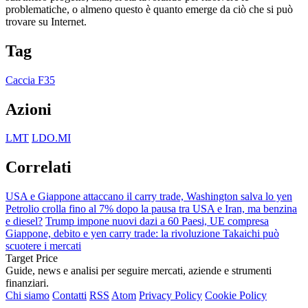
problematiche, o almeno questo è quanto emerge da ciò che si può
trovare su Internet.
Tag
Caccia F35
Azioni
LMT
LDO.MI
Correlati
USA e Giappone attaccano il carry trade, Washington salva lo yen
Petrolio crolla fino al 7% dopo la pausa tra USA e Iran, ma benzina
e diesel?
Trump impone nuovi dazi a 60 Paesi, UE compresa
Giappone, debito e yen carry trade: la rivoluzione Takaichi può
scuotere i mercati
Target Price
Guide, news e analisi per seguire mercati, aziende e strumenti
finanziari.
Chi siamo
Contatti
RSS
Atom
Privacy Policy
Cookie Policy