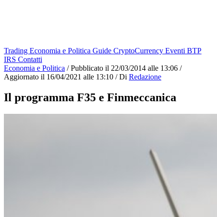
Trading
Economia e Politica
Guide
CryptoCurrency
Eventi
BTP
IRS
Contatti
Economia e Politica
/
Pubblicato il
22/03/2014 alle 13:06
/
Aggiornato il
16/04/2021 alle 13:10
/
Di
Redazione
Il programma F35 e Finmeccanica