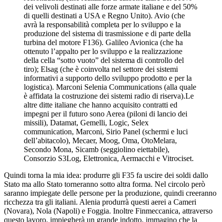
dei velivoli destinati alle forze armate italiane e del 50%
di quelli destinati a USA e Regno Unito). Avio (che
avrà la responsabilità completa per lo sviluppo e la
produzione del sistema di trasmissione e di parte della
turbina del motore F136). Galileo Avionica (che ha
ottenuto l’appalto per lo sviluppo e la realizzazione
della cella “sotto vuoto” del sistema di controllo del
tiro); Elsag (che è coinvolta nel settore dei sistemi
informativi a supporto dello sviluppo prodotto e per la
logistica). Marconi Selenia Communications (alla quale
è affidata la costruzione dei sistemi radio di riserva).Le
altre ditte italiane che hanno acquisito contratti ed
impegni per il futuro sono Aerea (piloni di lancio dei
missili), Datamat, Gemelli, Logic, Selex
communication, Marconi, Sirio Panel (schermi e luci
dell’abitacolo), Mecaer, Moog, Oma, OtoMelara,
Secondo Mona, Sicamb (seggiolino eiettabile),
Consorzio S3Log, Elettronica, Aermacchi e Vitrociset.
Quindi torna la mia idea: produrre gli F35 fa uscire dei soldi dallo
Stato ma allo Stato torneranno sotto altra forma. Nel circolo però
saranno impiegate delle persone per la produzione, quindi creeranno
ricchezza tra gli italiani. Alenia produrrà questi aerei a Cameri
(Novara), Nola (Napoli) e Foggia. Inoltre Finmeccanica, attraverso
questo lavoro, impiegherà un grande indotto, immagino che la