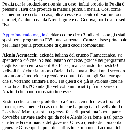
Puglia per la produzione non sia un caso, infatti proprio in Puglia è
presente l'
Ilva
che produce la materia prima, i metalli. Così come
Cameri non è certo un caso, oltre a essere al centro di vari incroci
europei, è a due passi da Novi Ligure e da Genova, porti e altre sedi
Ilva.
Approfondendo meglio
è chiaro come circa 3 miliardi sono già stati
spesi per il programma F35, precisamente a
Cameri
, base principale
per l'Italia per la produzione di questi cacciabombardieri.
Alenia Aermacchi
, azienda italiana del gruppo Finmeccanica, sta
spendendo ciò che lo Stato italiano concede, poiché nel programma
degli F35 non entra solo il Bel Paese, ma l'acquisto di questi 90
velivoli fa sì che sia proprio l'azienda italiana a diventare il secondo
produttore al mondo e a prendere contratti da tutti gli Stati europei
che si vorranno affidare a noi. Tra questi c'è già la Polonia (che ne
ha ordinati 8), l'Olanda (85 velivoli annunciati) più una serie di
Nazioni che hanno mostrato interesse.
Si stima che saranno prodotti circa 4 mila aerei di questo tipo nel
mondo, ovviamente la casa madre che ha progettato il velivolo, la
Lockheed Martin, avrà una grossa fetta di questi, ma buona parte
dovrebbe arrivare anche qui da noi e Alenia lo sa bene, a tal punto
che teme la retromarcia del governo. Questo quanto dichiarato dal
generale Giuseppe Lupoli, della direzione armamenti aeronautici: