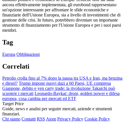
ancora effettivamente implementata, gli eurobond rappresentano
un'opzione interessante per affrontare le sfide economiche e
finanziarie dell'Unione Europea, sia a livello di investimenti che di
gestione delle crisi. In futuro, potrebbero diventare un importante
strumento di finanziamento per l'Unione Europea e per i suoi paesi
membri.
Tag
Europa
Obbligazioni
Correlati
Petrolio crolla fino al 7% dopo la pausa tra USA e Iran, ma benzina
e diesel?
Trump impone nuovi dazi a 60 Paesi, UE compresa
Giappone, debito e yen carry trade: la rivoluzione Takaichi può
scuotere i mercati
Leonardo-Baykar: droni, golden power e difesa
europea, cosa cambia per mercati ed ETF
Target Price
Guide, news e analisi per seguire mercati, aziende e strumenti
finanziari.
Chi siamo
Contatti
RSS
Atom
Privacy Policy
Cookie Policy