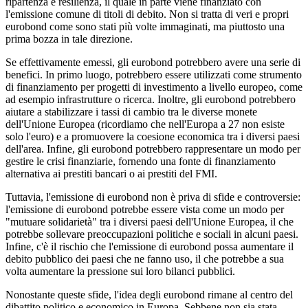
ripartenza e resilienza, il quale in parte viene finanziato con
l'emissione comune di titoli di debito. Non si tratta di veri e propri
eurobond come sono stati più volte immaginati, ma piuttosto una
prima bozza in tale direzione.
Se effettivamente emessi, gli eurobond potrebbero avere una serie di
benefici. In primo luogo, potrebbero essere utilizzati come strumento
di finanziamento per progetti di investimento a livello europeo, come
ad esempio infrastrutture o ricerca. Inoltre, gli eurobond potrebbero
aiutare a stabilizzare i tassi di cambio tra le diverse monete
dell'Unione Europea (ricordiamo che nell'Europa a 27 non esiste
solo l'euro) e a promuovere la coesione economica tra i diversi paesi
dell'area. Infine, gli eurobond potrebbero rappresentare un modo per
gestire le crisi finanziarie, fornendo una fonte di finanziamento
alternativa ai prestiti bancari o ai prestiti del FMI.
Tuttavia, l'emissione di eurobond non è priva di sfide e controversie:
l'emissione di eurobond potrebbe essere vista come un modo per
"mutuare solidarietà" tra i diversi paesi dell'Unione Europea, il che
potrebbe sollevare preoccupazioni politiche e sociali in alcuni paesi.
Infine, c'è il rischio che l'emissione di eurobond possa aumentare il
debito pubblico dei paesi che ne fanno uso, il che potrebbe a sua
volta aumentare la pressione sui loro bilanci pubblici.
Nonostante queste sfide, l'idea degli eurobond rimane al centro del
dibattito politico e economico in Europa. Sebbene non sia stata