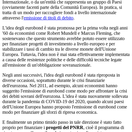
Internazionale, o da un'entità che rappresenta un gruppo di Paesi
(ovviamente facenti parte della Comunità Europea). In pratica, si
tratta di un modo per raccogliere fondi a livello internazionale
attraverso l'
emissione di titoli di debito
.
L'idea degli eurobond è stata promossa per la prima volta negli anni
'60 da economisti come Robert Mundell e Marcus Fleming, che
sostenevano che questo strumento avrebbe potuto essere utilizzato
per finanziare progetti di investimento a livello europeo e per
stabilizzare i tassi di cambio tra le diverse monete dell'Unione
Europea. Tuttavia, l'idea non è mai stata effettivamente implementata
a causa delle resistenze politiche e delle difficoltà tecniche legate
all'emissione di un'obbligazione sovranazionale.
Negli anni successivi, l'idea degli eurobond è stata riproposta in
diverse occasioni, soprattutto durante le crisi finanziarie
dell'eurozona. Nel 2011, ad esempio, alcuni economisti hanno
suggerito l'emissione di eurobond come modo per affrontare la crisi
dei debiti sovrani dell'eurozona. L'idea è stata nuovamente sollevata
durante la pandemia di COVID-19 del 2020, quando alcuni paesi
dell'Unione Europea hanno proposto l'emissione di eurobond come
modo per finanziare gli sforzi di ripresa economica.
E finalmente un primo timido passo in tale direzione è stato fatto
proprio per finanziare i
progetti del PNRR
, cioè il programma di