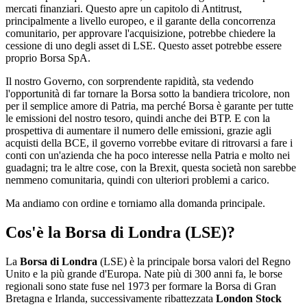
mercati finanziari. Questo apre un capitolo di Antitrust,
principalmente a livello europeo, e il garante della concorrenza
comunitario, per approvare l'acquisizione, potrebbe chiedere la
cessione di uno degli asset di LSE. Questo asset potrebbe essere
proprio Borsa SpA.
Il nostro Governo, con sorprendente rapidità, sta vedendo
l'opportunità di far tornare la Borsa sotto la bandiera tricolore, non
per il semplice amore di Patria, ma perché Borsa è garante per tutte
le emissioni del nostro tesoro, quindi anche dei BTP. E con la
prospettiva di aumentare il numero delle emissioni, grazie agli
acquisti della BCE, il governo vorrebbe evitare di ritrovarsi a fare i
conti con un'azienda che ha poco interesse nella Patria e molto nei
guadagni; tra le altre cose, con la Brexit, questa società non sarebbe
nemmeno comunitaria, quindi con ulteriori problemi a carico.
Ma andiamo con ordine e torniamo alla domanda principale.
Cos'è la Borsa di Londra (LSE)?
La
Borsa di Londra
(LSE) è la principale borsa valori del Regno
Unito e la più grande d'Europa. Nate più di 300 anni fa, le borse
regionali sono state fuse nel 1973 per formare la Borsa di Gran
Bretagna e Irlanda, successivamente ribattezzata
London Stock