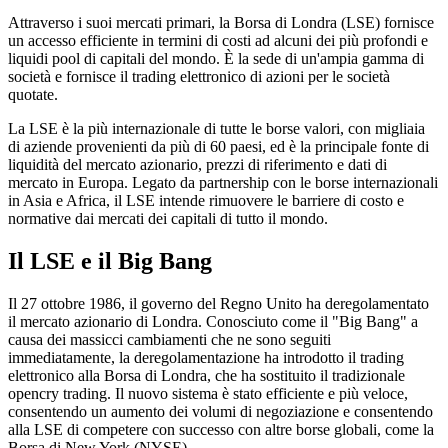
Attraverso i suoi mercati primari, la Borsa di Londra (LSE) fornisce
un accesso efficiente in termini di costi ad alcuni dei più profondi e
liquidi pool di capitali del mondo. È la sede di un'ampia gamma di
società e fornisce il trading elettronico di azioni per le società
quotate.
La LSE è la più internazionale di tutte le borse valori, con migliaia
di aziende provenienti da più di 60 paesi, ed è la principale fonte di
liquidità del mercato azionario, prezzi di riferimento e dati di
mercato in Europa. Legato da partnership con le borse internazionali
in Asia e Africa, il LSE intende rimuovere le barriere di costo e
normative dai mercati dei capitali di tutto il mondo.
Il LSE e il Big Bang
Il 27 ottobre 1986, il governo del Regno Unito ha deregolamentato
il mercato azionario di Londra. Conosciuto come il "Big Bang" a
causa dei massicci cambiamenti che ne sono seguiti
immediatamente, la deregolamentazione ha introdotto il trading
elettronico alla Borsa di Londra, che ha sostituito il tradizionale
opencry trading. Il nuovo sistema è stato efficiente e più veloce,
consentendo un aumento dei volumi di negoziazione e consentendo
alla LSE di competere con successo con altre borse globali, come la
Borsa di New York (NYSE).