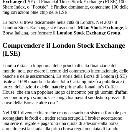
Exchange
(LSE). Il Financial Times Stock Exchange (FTSE) 100
Share Index, o "Footsie", è l'indice dominante, contenente 100 delle
migliori azioni blue-chip della LSE.
La borsa si trova fisicamente nella città di Londra. Nel 2007 il
London Stock Exchange si è fuso con il
Milan Stock Exchange
, la
Borsa Italiana, per formare il
London Stock Exchange Group
.
Comprendere il London Stock Exchange
(LSE)
Londra è stata a lungo una delle principali città finanziarie del
mondo, nota per essere il centro del commercio internazionale, delle
banche e delle assicurazioni. La storia della Borsa di Londra (LSE)
risale al 1698 quando il broker John Castaing iniziò a pubblicare i
prezzi delle azioni e delle materie prime alla Jonathan's Coffee
House, che era un popolare luogo di incontro per gli uomini d'affari
per condurre gli scambi. Castaing chiamava il suo listino prezzi "Il
corso della Borsa e altre cose".
Nel 1801 divenne chiaro che era necessario un sistema formale per
scoraggiare le frodi e i trader senza scrupoli. I broker accettarono
una serie di regole e pagarono una quota di adesione alla borsa,
aprendo così la strada alla prima borsa regolamentata di Londra.