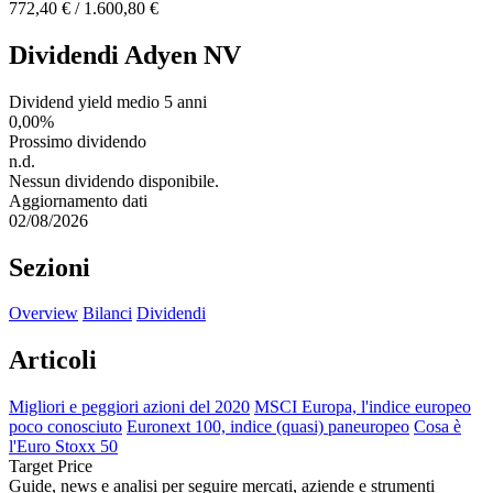
772,40 € / 1.600,80 €
Dividendi Adyen NV
Dividend yield medio 5 anni
0,00%
Prossimo dividendo
n.d.
Nessun dividendo disponibile.
Aggiornamento dati
02/08/2026
Sezioni
Overview
Bilanci
Dividendi
Articoli
Migliori e peggiori azioni del 2020
MSCI Europa, l'indice europeo
poco conosciuto
Euronext 100, indice (quasi) paneuropeo
Cosa è
l'Euro Stoxx 50
Target Price
Guide, news e analisi per seguire mercati, aziende e strumenti