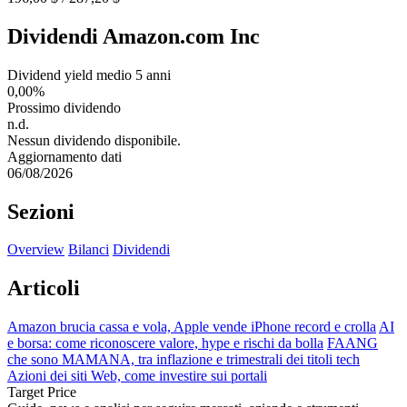
Dividendi Amazon.com Inc
Dividend yield medio 5 anni
0,00%
Prossimo dividendo
n.d.
Nessun dividendo disponibile.
Aggiornamento dati
06/08/2026
Sezioni
Overview
Bilanci
Dividendi
Articoli
Amazon brucia cassa e vola, Apple vende iPhone record e crolla
AI
e borsa: come riconoscere valore, hype e rischi da bolla
FAANG
che sono MAMANA, tra inflazione e trimestrali dei titoli tech
Azioni dei siti Web, come investire sui portali
Target Price