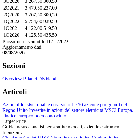
3Q2020
3.267,50
300,50
2Q2021
3.470,50
237,00
2Q2020
3.267,50
300,50
1Q2022
5.754,00
939,50
1Q2021
4.122,00
519,50
1Q2020
4.125,50
435,50
Prossimo rilascio utili: 10/11/2022
Aggiornamento dati
08/08/2026
Sezioni
Overview
Bilanci
Dividendi
Articoli
Azioni difensive, quali e cosa sono
Le 50 aziende più grandi nel
Regno Unito
Investire in azioni del settore elettricità
MSCI Europa,
l'indice europeo poco conosciuto
Target Price
Guide, news e analisi per seguire mercati, aziende e strumenti
finanziari.
Chi siamo
Contatti
RSS
Atom
Privacy Policy
Cookie Policy