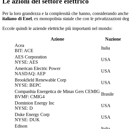
Le azioni del settore elettrico
Per la loro grandezza e la complessità che hanno, considerando anche 
italiano di Enel
, ex monopolista statale che con le privatizzazioni deg
Eccole quindi le aziende elettriche più importanti nel mondo:
Azione
Nazione
Acea
Italia
BIT: ACE
AES Corporation
USA
NYSE: AES
American Electric Power
USA
NASDAQ: AEP
Brookfield Renewable Corp
USA
NYSE: BEPC
Companhia Energetica de Minas Gers CEMIG
Brasile
BVMF: CMIG4
Dominion Energy Inc
USA
NYSE: D
Duke Energy Corp
USA
NYSE: DUK
Edison
Italia