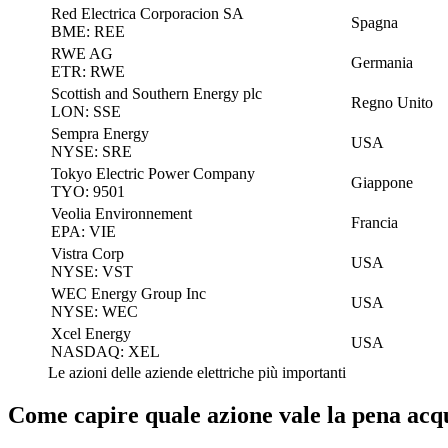
Red Electrica Corporacion SA
Spagna
BME: REE
RWE AG
Germania
ETR: RWE
Scottish and Southern Energy plc
Regno Unito
LON: SSE
Sempra Energy
USA
NYSE: SRE
Tokyo Electric Power Company
Giappone
TYO: 9501
Veolia Environnement
Francia
EPA: VIE
Vistra Corp
USA
NYSE: VST
WEC Energy Group Inc
USA
NYSE: WEC
Xcel Energy
USA
NASDAQ: XEL
Le azioni delle aziende elettriche più importanti
Come capire quale azione vale la pena acq