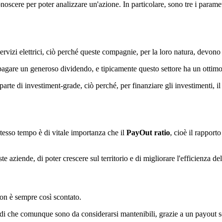
onoscere per poter analizzare un'azione. In particolare, sono tre i param
servizi elettrici, ciò perché queste compagnie, per la loro natura, devon
à pagare un generoso dividendo, e tipicamente questo settore ha un ottim
parte di investiment-grade, ciò perché, per finanziare gli investimenti, il
stesso tempo è di vitale importanza che il
PayOut ratio
, cioè il rapporto
aziende, di poter crescere sul territorio e di migliorare l'efficienza dell
on è sempre così scontato.
di che comunque sono da considerarsi mantenibili, grazie a un payout sos