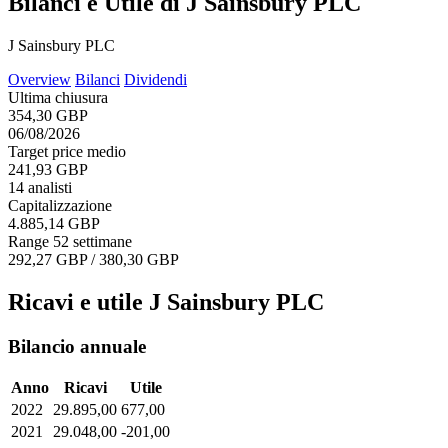
Bilanci e Utile di J Sainsbury PLC
J Sainsbury PLC
Overview
Bilanci
Dividendi
Ultima chiusura
354,30 GBP
06/08/2026
Target price medio
241,93 GBP
14 analisti
Capitalizzazione
4.885,14 GBP
Range 52 settimane
292,27 GBP / 380,30 GBP
Ricavi e utile J Sainsbury PLC
Bilancio annuale
Anno
Ricavi
Utile
2022
29.895,00
677,00
2021
29.048,00
-201,00