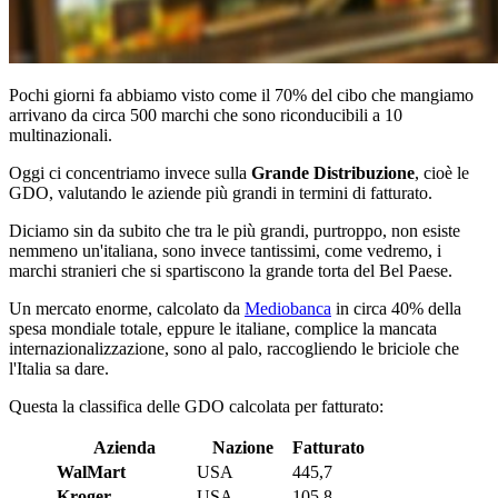
Pochi giorni fa abbiamo visto come il 70% del cibo che mangiamo
arrivano da circa 500 marchi che sono riconducibili a 10
multinazionali.
Oggi ci concentriamo invece sulla
Grande Distribuzione
, cioè le
GDO, valutando le aziende più grandi in termini di fatturato.
Diciamo sin da subito che tra le più grandi, purtroppo, non esiste
nemmeno un'italiana, sono invece tantissimi, come vedremo, i
marchi stranieri che si spartiscono la grande torta del Bel Paese.
Un mercato enorme, calcolato da
Mediobanca
in circa 40% della
spesa mondiale totale, eppure le italiane, complice la mancata
internazionalizzazione, sono al palo, raccogliendo le briciole che
l'Italia sa dare.
Questa la classifica delle GDO calcolata per fatturato:
Azienda
Nazione
Fatturato
WalMart
USA
445,7
Kroger
USA
105,8