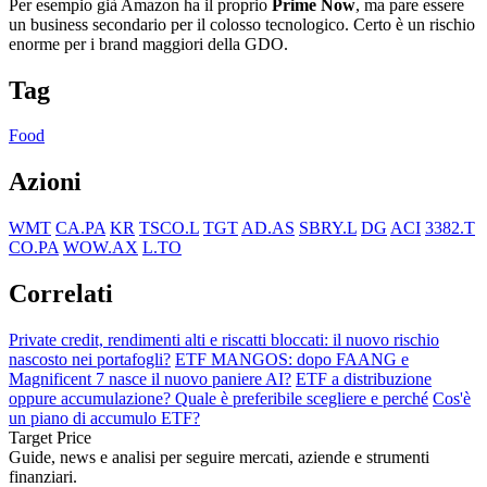
Per esempio già Amazon ha il proprio
Prime Now
, ma pare essere
un business secondario per il colosso tecnologico. Certo è un rischio
enorme per i brand maggiori della GDO.
Tag
Food
Azioni
WMT
CA.PA
KR
TSCO.L
TGT
AD.AS
SBRY.L
DG
ACI
3382.T
CO.PA
WOW.AX
L.TO
Correlati
Private credit, rendimenti alti e riscatti bloccati: il nuovo rischio
nascosto nei portafogli?
ETF MANGOS: dopo FAANG e
Magnificent 7 nasce il nuovo paniere AI?
ETF a distribuzione
oppure accumulazione? Quale è preferibile scegliere e perché
Cos'è
un piano di accumulo ETF?
Target Price
Guide, news e analisi per seguire mercati, aziende e strumenti
finanziari.