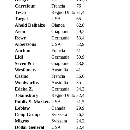
Carrefour
Francia
76
Tesco
Regno Unito
71,4
Target
USA
65
Ahold Delhaize
Olanda
62,8
Aeon
Giappone
59,2
Rewe
Germania
53,4
Albertsons
USA
52,9
Auchan
Francia
51
Lidl
Germania
50,9
Seven & i
Giappone
43,8
Wesfamers
Australia
41
Casino
Francia
36,6
Woolworths
Australia
35
Edeka Z.
Germania
34,3
J Sainsbury
Regno Unito
32,4
Publix S. Markets
USA
31,5
Loblaw
Canada
29,9
Coop Group
Svizzera
26,2
Migros
Svizzera
24,2
Dollar General
USA
22,4