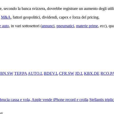
le, secondo la banca svizzera, dovrebbe registrare un aumento degli ut
e
M&A
, fattori geopolitici, dividendi, capex e forza del pricing.
e auto
, in vari sottosettori (
annunci
,
pneumatici
,
materie prime
, ecc), qu
BN.SW
TEP.PA
AUTO.L
BDEV.L
CFR.SW
JD.L
KBX.DE
RCO.P
ucia cassa e vola, Apple vende iPhone record e crolla
Stellantis tripli
ri.