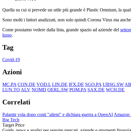
Quella su cui si prevede un utile più grande è Plastic Omnium, la qua
Sono molti i fattori analizzati, non solo quindi Corona Virus ma anch
Come possiamo vedere dalla lista, grande spazio ad aziende del
settor
lusso
.
Tag
Covid-19
Azioni
MC.PA
CON.DE
VOD.L
LIN.DE
IFX.DE
SGO.PA
UBSG.SW
AB
LUN.TO
ALV
NOMD
OERL.SW
POM.PA
SAX.DE
WCH.DE
Correlati
Palantir vola dopo conti "alieni" e dichiara guerra a OpenAI
Amazon br
Big Tech
Target Price
Guide, news e analisi per seguire mercati, aziende e strumenti finanzia