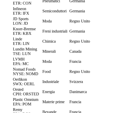
Pneumatici
Germania
ETR: CON
Infineon
Semiconduttori
Germania
ETR: IFX
JD Sports
Moda
Regno Unito
LON: JD
Knorr-Bremse
Freni industriali
Germania
ETR: KBX
Linde
Chimica
Regno Unito
ETR: LIN
Lundin Mining
Minerali
Canada
TSE: LUN
LVMH
Moda
Francia
EPA: MC
Nomad Foods
Food
Regno Unito
NYSE: NOMD
Oerlikon
Industriale
Svizzera
SWX: OERL
Orsted
Energia
Danimarca
CPH: ORSTED
Plastic Omnium
Materie prime
Francia
EPA: POM
Remy
Bevande
Francia