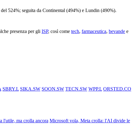
ili del 524%; seguita da Continental (494%) e Lundin (490%).
alche presenza per gli
ISP
, così come
tech
,
farmaceutica
,
bevande
e
A
SBRY.L
SIKA.SW
SOON.SW
TECN.SW
WPP.L
ORSTED.CO
ca l'utile, ma crolla ancora
Microsoft vola, Meta crolla: l'AI divide le