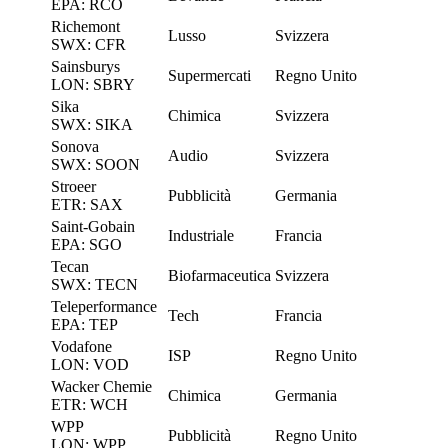
EPA: RCO
Richemont
Lusso
Svizzera
SWX: CFR
Sainsburys
Supermercati
Regno Unito
LON: SBRY
Sika
Chimica
Svizzera
SWX: SIKA
Sonova
Audio
Svizzera
SWX: SOON
Stroeer
Pubblicità
Germania
ETR: SAX
Saint-Gobain
Industriale
Francia
EPA: SGO
Tecan
Biofarmaceutica
Svizzera
SWX: TECN
Teleperformance
Tech
Francia
EPA: TEP
Vodafone
ISP
Regno Unito
LON: VOD
Wacker Chemie
Chimica
Germania
ETR: WCH
WPP
Pubblicità
Regno Unito
LON: WPP