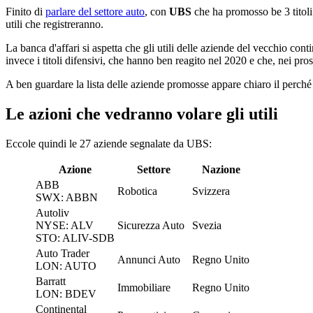
Finito di
parlare del settore auto
, con
UBS
che ha promosso be 3 titoli 
utili che registreranno.
La banca d'affari si aspetta che gli utili delle aziende del vecchio co
invece i titoli difensivi, che hanno ben reagito nel 2020 e che, nei pro
A ben guardare la lista delle aziende promosse appare chiaro il perché U
Le azioni che vedranno volare gli utili
Eccole quindi le 27 aziende segnalate da UBS:
Azione
Settore
Nazione
ABB
Robotica
Svizzera
SWX: ABBN
Autoliv
NYSE: ALV
Sicurezza Auto
Svezia
STO: ALIV-SDB
Auto Trader
Annunci Auto
Regno Unito
LON: AUTO
Barratt
Immobiliare
Regno Unito
LON: BDEV
Continental