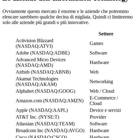
Ovviamente questo mercato è enorme e le aziende che potremmo
elencare sarebbero qualche decina di migliaia. Quindi ci limiteremo
solo alle aziende più grandi o più innovative.
Settore
Activision Blizzard
Games
(NASDAQ:ATVI)
Adobe (NASDAQ:ADBE)
Software
Advanced Micro Devices
Hardware
(NASDAQ:AMD)
Airbnb (NASDAQ:ABNB)
Web
Akamai Technologies
Networking
(NASDAQ:AKAM)
Alphabet (NASDAQ:GOOG)
Web / Cloud
E-Commerce /
Amazon.com (NASDAQ:AMZN)
Cloud
Apple (NASDAQ:AAPL)
Device e servizi
AT&T Inc. (NYSE:T)
Provider
Atlassian (NASDAQ:TEAM)
Software
Broadcom Inc (NASDAQ:AVGO)
Hardware
Cisco (NASDAQ:CSCO)
Hardware