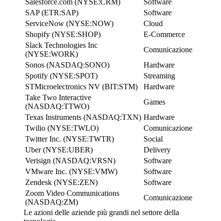
Salesforce.com (NYSE:CRM)
Software
SAP (ETR:SAP)
Software
ServiceNow (NYSE:NOW)
Cloud
Shopify (NYSE:SHOP)
E-Commerce
Slack Technologies Inc
Comunicazione
(NYSE:WORK)
Sonos (NASDAQ:SONO)
Hardware
Spotify (NYSE:SPOT)
Streaming
STMicroelectronics NV (BIT:STM)
Hardware
Take Two Interactive
Games
(NASDAQ:TTWO)
Texas Instruments (NASDAQ:TXN)
Hardware
Twilio (NYSE:TWLO)
Comunicazione
Twitter Inc. (NYSE:TWTR)
Social
Uber (NYSE:UBER)
Delivery
Verisign (NASDAQ:VRSN)
Software
VMware Inc. (NYSE:VMW)
Software
Zendesk (NYSE:ZEN)
Software
Zoom Video Communications
Comunicazione
(NASDAQ:ZM)
Le azioni delle aziende più grandi nel settore della