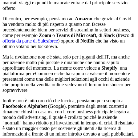
mancati viaggi e quindi le mancate entrate dal principale servizio
offerto.
Di contro, per esempio, pensiamo ad
Amazon
che grazie al Covid
ha venduto molto di più rispetto a quanto non facesse
precedentemente; idem per servizi di streaming in settori business,
come per esempio
Zoom
o
Teams di Microsoft
, di
Slack
(fresco di
offerta da parte di Salesforce
) oppure di
Netflix
che ha visto un
ottimo volano nei lockdown.
Ma la rivoluzione non c'è stata solo per i giganti dell'IT, ma anche
per aziende molto più piccole e dinamiche che hanno saputo
approfittare del momento. La mente corre veloce a
Shopify
, una
piattaforma per eCommerce che ha saputo cavalcare il momento e
presentarsi come una delle migliori soluzioni agli occhi di aziende
che proprio nella vendita online vedevano il loro unico sbocco per
sopravvivere.
Inoltre non è tutto oro ciò che luccica, pensiamo per esempio a
Facebook
e
Alphabet
(Google), premiate dagli utenti costretti a
rimanere chiusi in casa ma con il core business principale legato al
mondo dell'advertising, il quale è crollato poiché le aziende
"normali" hanno ridotto gli investimenti in tempo di crisi. Il risultato
è stato un maggior costo per sostenere gli utenti alla ricerca di
informazioni a fronte di un minor introito dovuto a tagli pubblicitari.