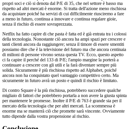
propri soci e ciò si denota dal P/E di 35, che nel settore è basso ma
rispetto ad altri mercati è enorme. Si tratta dell'azione meno rischiosa
da acquistare poiché ha servizi di cui difficilmente riusciremo a fare
a meno in futuro, continua a innovare e continua regalare gioie,
senza il rischio di essere sovraprezzata.
Netflix ha fatto capire di che pasta è fatta ed è già entrata tra i colossi
della tecnologia. Nonostante ciò ancora ha ampi spazi per crescere e
tanti clienti ancora da raggiungere; senza il timore di essere smentiti
possiamo dire che è la televisione del futuro ma che ancora centinaia
di milioni di persone vivono senza questa TV. Ecco, questo aspetto
ci fa capire il perché del 133 di P/E; l'ampio margine la porterà a
continuare a crescere con gli utili e la farà diventare sempre più
solida. Sicuramente è più rischiosa rispetto ad Alphabet, poiché
ancora non ha conquistato quel vantaggio competitivo certo. Ma
sicuramente in futuro avrà un posto e quindi il rischio è limitato.
Di contro Square è la più rischiosa, potrebbero succedere qualche
migliaio di fattori che potrebbero portarla a non avere la giusta spinta
per mantenere le promesse. Inoltre il P/E di 763 è grande sia per il
mercato della tecnologia che per altri mercati. La scommessa è
enorme ma se manterrà ciò che promette sarà vincente. Ovviamente
tutto dipende dalla vostra propensione al rischio.
Conclusione