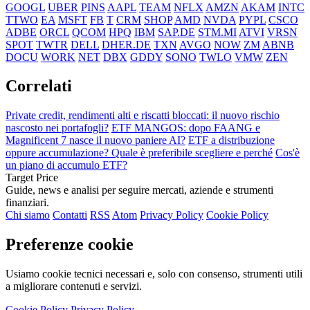
GOOGL
UBER
PINS
AAPL
TEAM
NFLX
AMZN
AKAM
INTC
TTWO
EA
MSFT
FB
T
CRM
SHOP
AMD
NVDA
PYPL
CSCO
ADBE
ORCL
QCOM
HPQ
IBM
SAP.DE
STM.MI
ATVI
VRSN
SPOT
TWTR
DELL
DHER.DE
TXN
AVGO
NOW
ZM
ABNB
DOCU
WORK
NET
DBX
GDDY
SONO
TWLO
VMW
ZEN
Correlati
Private credit, rendimenti alti e riscatti bloccati: il nuovo rischio
nascosto nei portafogli?
ETF MANGOS: dopo FAANG e
Magnificent 7 nasce il nuovo paniere AI?
ETF a distribuzione
oppure accumulazione? Quale è preferibile scegliere e perché
Cos'è
un piano di accumulo ETF?
Target Price
Guide, news e analisi per seguire mercati, aziende e strumenti
finanziari.
Chi siamo
Contatti
RSS
Atom
Privacy Policy
Cookie Policy
Preferenze cookie
Usiamo cookie tecnici necessari e, solo con consenso, strumenti utili
a migliorare contenuti e servizi.
Cookie Policy
Privacy Policy