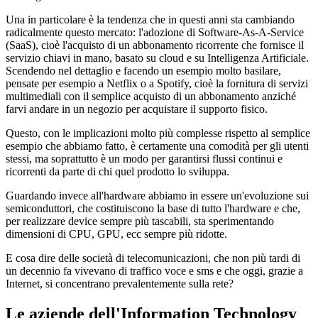
Una in particolare è la tendenza che in questi anni sta cambiando
radicalmente questo mercato: l'adozione di Software-As-A-Service
(SaaS), cioè l'acquisto di un abbonamento ricorrente che fornisce il
servizio chiavi in mano, basato su cloud e su Intelligenza Artificiale.
Scendendo nel dettaglio e facendo un esempio molto basilare,
pensate per esempio a Netflix o a Spotify, cioè la fornitura di servizi
multimediali con il semplice acquisto di un abbonamento anziché
farvi andare in un negozio per acquistare il supporto fisico.
Questo, con le implicazioni molto più complesse rispetto al semplice
esempio che abbiamo fatto, è certamente una comodità per gli utenti
stessi, ma soprattutto è un modo per garantirsi flussi continui e
ricorrenti da parte di chi quel prodotto lo sviluppa.
Guardando invece all'hardware abbiamo in essere un'evoluzione sui
semiconduttori, che costituiscono la base di tutto l'hardware e che,
per realizzare device sempre più tascabili, sta sperimentando
dimensioni di CPU, GPU, ecc sempre più ridotte.
E cosa dire delle società di telecomunicazioni, che non più tardi di
un decennio fa vivevano di traffico voce e sms e che oggi, grazie a
Internet, si concentrano prevalentemente sulla rete?
Le aziende dell'Information Technology