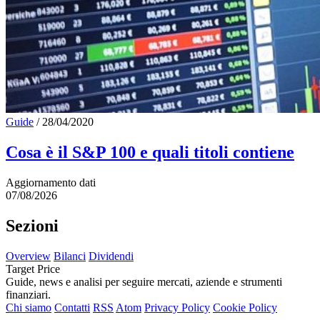
Guide
/
28/04/2020
Cosa è il S&P 100 e quali titoli contiene
Aggiornamento dati
07/08/2026
Sezioni
Overview
Bilanci
Dividendi
Target Price
Guide, news e analisi per seguire mercati, aziende e strumenti
finanziari.
Chi siamo
Contatti
RSS
Atom
Privacy Policy
Cookie Policy