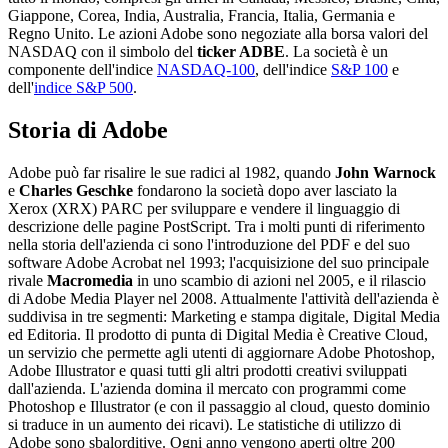
Giappone, Corea, India, Australia, Francia, Italia, Germania e
Regno Unito. Le azioni Adobe sono negoziate alla borsa valori del
NASDAQ con il simbolo del
ticker ADBE
. La società è un
componente dell'indice
NASDAQ-100
, dell'indice
S&P 100
e
dell'
indice S&P 500
.
Storia di Adobe
Adobe può far risalire le sue radici al 1982, quando
John Warnock
e
Charles Geschke
fondarono la società dopo aver lasciato la
Xerox (XRX) PARC per sviluppare e vendere il linguaggio di
descrizione delle pagine PostScript. Tra i molti punti di riferimento
nella storia dell'azienda ci sono l'introduzione del PDF e del suo
software Adobe Acrobat nel 1993; l'acquisizione del suo principale
rivale
Macromedia
in uno scambio di azioni nel 2005, e il rilascio
di Adobe Media Player nel 2008. Attualmente l'attività dell'azienda è
suddivisa in tre segmenti: Marketing e stampa digitale, Digital Media
ed Editoria. Il prodotto di punta di Digital Media è Creative Cloud,
un servizio che permette agli utenti di aggiornare Adobe Photoshop,
Adobe Illustrator e quasi tutti gli altri prodotti creativi sviluppati
dall'azienda. L'azienda domina il mercato con programmi come
Photoshop e Illustrator (e con il passaggio al cloud, questo dominio
si traduce in un aumento dei ricavi). Le statistiche di utilizzo di
Adobe sono sbalorditive. Ogni anno vengono aperti oltre 200