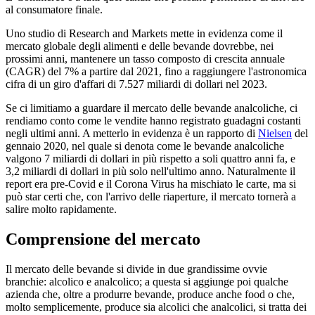
al consumatore finale.
Uno studio di Research and Markets mette in evidenza come il
mercato globale degli alimenti e delle bevande dovrebbe, nei
prossimi anni, mantenere un tasso composto di crescita annuale
(CAGR) del 7% a partire dal 2021, fino a raggiungere l'astronomica
cifra di un giro d'affari di 7.527 miliardi di dollari nel 2023.
Se ci limitiamo a guardare il mercato delle bevande analcoliche, ci
rendiamo conto come le vendite hanno registrato guadagni costanti
negli ultimi anni. A metterlo in evidenza è un rapporto di
Nielsen
del
gennaio 2020, nel quale si denota come le bevande analcoliche
valgono 7 miliardi di dollari in più rispetto a soli quattro anni fa, e
3,2 miliardi di dollari in più solo nell'ultimo anno. Naturalmente il
report era pre-Covid e il Corona Virus ha mischiato le carte, ma si
può star certi che, con l'arrivo delle riaperture, il mercato tornerà a
salire molto rapidamente.
Comprensione del mercato
Il mercato delle bevande si divide in due grandissime ovvie
branchie: alcolico e analcolico; a questa si aggiunge poi qualche
azienda che, oltre a produrre bevande, produce anche food o che,
molto semplicemente, produce sia alcolici che analcolici, si tratta dei