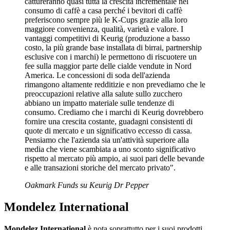
cattureranno quasi tutta la crescita incrementale nel
consumo di caffè a casa perché i bevitori di caffè
preferiscono sempre più le K-Cups grazie alla loro
maggiore convenienza, qualità, varietà e valore. I
vantaggi competitivi di Keurig (produzione a basso
costo, la più grande base installata di birrai, partnership
esclusive con i marchi) le permettono di riscuotere un
fee sulla maggior parte delle cialde vendute in Nord
America. Le concessioni di soda dell'azienda
rimangono altamente redditizie e non prevediamo che le
preoccupazioni relative alla salute sullo zucchero
abbiano un impatto materiale sulle tendenze di
consumo. Crediamo che i marchi di Keurig dovrebbero
fornire una crescita costante, guadagni consistenti di
quote di mercato e un significativo eccesso di cassa.
Pensiamo che l'azienda sia un'attività superiore alla
media che viene scambiata a uno sconto significativo
rispetto al mercato più ampio, ai suoi pari delle bevande
e alle transazioni storiche del mercato privato".
Oakmark Funds su Keurig Dr Pepper
Mondelez International
Mondelez International
è nota soprattutto per i suoi prodotti