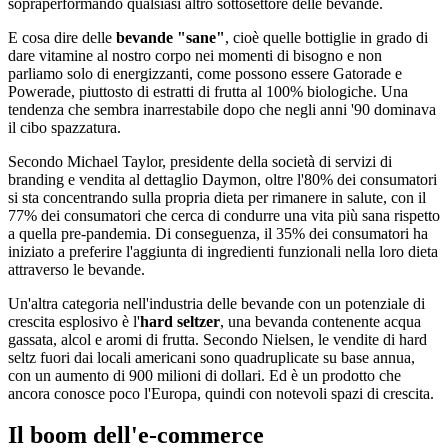
sopraperformando qualsiasi altro sottosettore delle bevande.
E cosa dire delle
bevande "sane"
, cioè quelle bottiglie in grado di
dare vitamine al nostro corpo nei momenti di bisogno e non
parliamo solo di energizzanti, come possono essere Gatorade e
Powerade, piuttosto di estratti di frutta al 100% biologiche. Una
tendenza che sembra inarrestabile dopo che negli anni '90 dominava
il cibo spazzatura.
Secondo Michael Taylor, presidente della società di servizi di
branding e vendita al dettaglio Daymon, oltre l'80% dei consumatori
si sta concentrando sulla propria dieta per rimanere in salute, con il
77% dei consumatori che cerca di condurre una vita più sana rispetto
a quella pre-pandemia. Di conseguenza, il 35% dei consumatori ha
iniziato a preferire l'aggiunta di ingredienti funzionali nella loro dieta
attraverso le bevande.
Un'altra categoria nell'industria delle bevande con un potenziale di
crescita esplosivo è l'
hard seltzer
, una bevanda contenente acqua
gassata, alcol e aromi di frutta. Secondo Nielsen, le vendite di hard
seltz fuori dai locali americani sono quadruplicate su base annua,
con un aumento di 900 milioni di dollari. Ed è un prodotto che
ancora conosce poco l'Europa, quindi con notevoli spazi di crescita.
Il boom dell'e-commerce