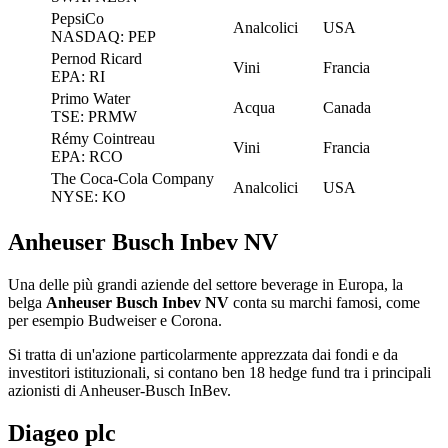
PepsiCo
Analcolici
USA
NASDAQ: PEP
Pernod Ricard
Vini
Francia
EPA: RI
Primo Water
Acqua
Canada
TSE: PRMW
Rémy Cointreau
Vini
Francia
EPA: RCO
The Coca-Cola Company
Analcolici
USA
NYSE: KO
Anheuser Busch Inbev NV
Una delle più grandi aziende del settore beverage in Europa, la
belga
Anheuser Busch Inbev NV
conta su marchi famosi, come
per esempio Budweiser e Corona.
Si tratta di un'azione particolarmente apprezzata dai fondi e da
investitori istituzionali, si contano ben 18 hedge fund tra i principali
azionisti di Anheuser-Busch InBev.
Diageo plc