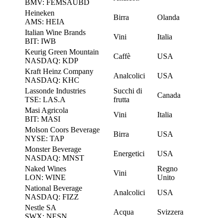
BMV: FEMSAUBD
Heineken
Birra
Olanda
AMS: HEIA
Italian Wine Brands
Vini
Italia
BIT: IWB
Keurig Green Mountain
Caffè
USA
NASDAQ: KDP
Kraft Heinz Company
Analcolici
USA
NASDAQ: KHC
Lassonde Industries
Succhi di
Canada
TSE: LAS.A
frutta
Masi Agricola
Vini
Italia
BIT: MASI
Molson Coors Beverage
Birra
USA
NYSE: TAP
Monster Beverage
Energetici
USA
NASDAQ: MNST
Naked Wines
Regno
Vini
LON: WINE
Unito
National Beverage
Analcolici
USA
NASDAQ: FIZZ
Nestle SA
Acqua
Svizzera
SWX: NESN