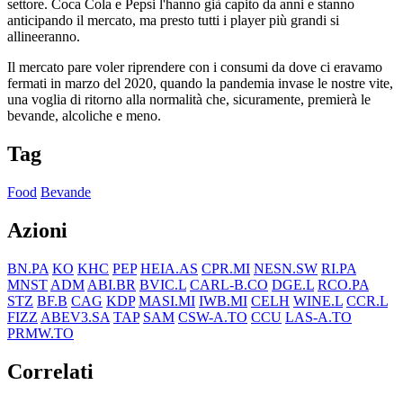
settore. Coca Cola e Pepsi l'hanno già capito da anni e stanno
anticipando il mercato, ma presto tutti i player più grandi si
allineeranno.
Il mercato pare voler riprendere con i consumi da dove ci eravamo
fermati in marzo del 2020, quando la pandemia invase le nostre vite,
una voglia di ritorno alla normalità che, sicuramente, premierà le
bevande, alcoliche e meno.
Tag
Food
Bevande
Azioni
BN.PA
KO
KHC
PEP
HEIA.AS
CPR.MI
NESN.SW
RI.PA
MNST
ADM
ABI.BR
BVIC.L
CARL-B.CO
DGE.L
RCO.PA
STZ
BF.B
CAG
KDP
MASI.MI
IWB.MI
CELH
WINE.L
CCR.L
FIZZ
ABEV3.SA
TAP
SAM
CSW-A.TO
CCU
LAS-A.TO
PRMW.TO
Correlati