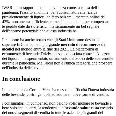
IWSR in un rapporto mette in evidenza come, a causa della
pandemia, l'assalto all'online, per i consumatori alla ricerca
prevalentemente di liquori, ha fatto balzare il mercato online del
42%, non ancora sufficiente, come abbiamo detto, per compensare
le perdite date da store fisici, ma sicuramente un bel segnale
dell'enorme potenziale che questa industria ha.
Il rapporto ha anche notato che gli Stati Uniti sono destinati a
superare la Cina come il più grande
mercato di ecommerce di
alcolici
nel mondo entro la fine del 2021. La piattaforma di
ecommerce di bevande Drizly, spesso conosciuta come "l'Amazon
dei liquori", ha sperimentato un aumento del 300% delle sue vendite
durante la pandemia. Ma l'alcol non è l'unica categoria che prospera
nell'industria delle bevande.
In conclusione
La pandemia da Corona Virus ha messo in difficoltà l'intera industria
delle bevande, costringendola ad adottare nuove forme di vendita.
I consumatori, in compenso, non paiono voler mollare le bevande e
bere solo acqua, anzi, la tendenza alle
bevande salutari
sta creando
dei nuovi segmenti di vendita in tutte le aziende più grandi del