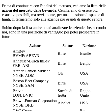
Prima di continuare con l'analisi del mercato, vediamo la
lista delle
azioni del mercato delle bevande
. Cercheremo di essere più
esaustivi possibili, ma ovviamente, per una questione di spazi e di
limiti, ci fermeremo solo alle aziende più grandi di questo settore.
Subito dopo la lista andremo ad analizzare le aziende che, secondo
noi, sono in una posizione di vantaggio per poter prosperare in
futuro.
Azione
Settore
Nazione
AmBev
Birre
Brasile
BVMF: ABEV3
Anheuser-Busch InBev
Birre
Belgio
EBR: ABI
Archer Daniels Midland
Oli
USA
NYSE: ADM
Boston Beer Company
Birre
USA
NYSE: SAM
Britvic
Succhi di
Regno
LON: BVIC
frutta
Unito
Brown-Forman Corporation
Alcolici
USA
NYSE: BF.B
C&C Group
Regno