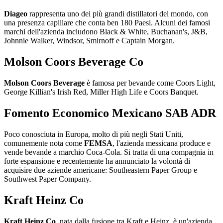
Diageo
rappresenta uno dei più grandi distillatori del mondo, con
una presenza capillare che conta ben 180 Paesi. Alcuni dei famosi
marchi dell'azienda includono Black & White, Buchanan's, J&B,
Johnnie Walker, Windsor, Smirnoff e Captain Morgan.
Molson Coors Beverage Co
Molson Coors Beverage
è famosa per bevande come Coors Light,
George Killian's Irish Red, Miller High Life e Coors Banquet.
Fomento Economico Mexicano SAB ADR
Poco conosciuta in Europa, molto di più negli Stati Uniti,
comunemente nota come
FEMSA
, l'azienda messicana produce e
vende bevande a marchio Coca-Cola. Si tratta di una compagnia in
forte espansione e recentemente ha annunciato la volontà di
acquisire due aziende americane: Southeastern Paper Group e
Southwest Paper Company.
Kraft Heinz Co
Kraft Heinz Co
, nata dalla fusione tra Kraft e Heinz, è un'azienda