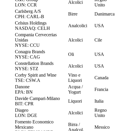
Alcolici
LON: CCR
Unito
Carlsberg A/S
Birre
Danimarca
CPH: CARL-B
Celsius Holdings
Analcolici
USA
NASDAQ: CELH
Compania Cervecerias
Unidas
Alcolici
Cile
NYSE: CCU
Conagra Brands
Oli
USA
NYSE: CAG
Constellation Brands
Alcolici
USA
NYSE: STZ
Corby Spirit and Wine
Vino e
Canada
TSE: CSW.A
Liquori
Danone
Acqua /
Francia
EPA: BN
Yogurt
Davide Campari-Milano
Liquori
Italia
BIT: CPR
Diageo
Regno
Alcolici
LON: DGE
Unito
Fomento Economico
Birra /
Mexicano
Messico
Analcol.