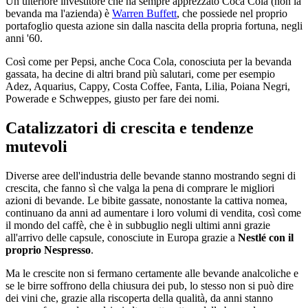
Un ulteriore investitore che ha sempre apprezzato Coca Cola (non la
bevanda ma l'azienda) è
Warren Buffett
, che possiede nel proprio
portafoglio questa azione sin dalla nascita della propria fortuna, negli
anni '60.
Così come per Pepsi, anche Coca Cola, conosciuta per la bevanda
gassata, ha decine di altri brand più salutari, come per esempio
Adez, Aquarius, Cappy, Costa Coffee, Fanta, Lilia, Poiana Negri,
Powerade e Schweppes, giusto per fare dei nomi.
Catalizzatori di crescita e tendenze
mutevoli
Diverse aree dell'industria delle bevande stanno mostrando segni di
crescita, che fanno sì che valga la pena di comprare le migliori
azioni di bevande. Le bibite gassate, nonostante la cattiva nomea,
continuano da anni ad aumentare i loro volumi di vendita, così come
il mondo del caffè, che è in subbuglio negli ultimi anni grazie
all'arrivo delle capsule, conosciute in Europa grazie a
Nestlé con il
proprio Nespresso
.
Ma le crescite non si fermano certamente alle bevande analcoliche e
se le birre soffrono della chiusura dei pub, lo stesso non si può dire
dei vini che, grazie alla riscoperta della qualità, da anni stanno