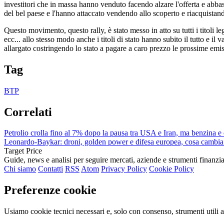
investitori che in massa hanno venduto facendo alzare l'offerta e abba
del bel paese e l'hanno attaccato vendendo allo scoperto e riacquista
Questo movimento, questo rally, è stato messo in atto su tutti i titoli l
ecc... allo stesso modo anche i titoli di stato hanno subito il tutto e il
allargato costringendo lo stato a pagare a caro prezzo le prossime emis
Tag
BTP
Correlati
Petrolio crolla fino al 7% dopo la pausa tra USA e Iran, ma benzina e 
Leonardo-Baykar: droni, golden power e difesa europea, cosa cambia
Target Price
Guide, news e analisi per seguire mercati, aziende e strumenti finanzia
Chi siamo
Contatti
RSS
Atom
Privacy Policy
Cookie Policy
Preferenze cookie
Usiamo cookie tecnici necessari e, solo con consenso, strumenti utili a