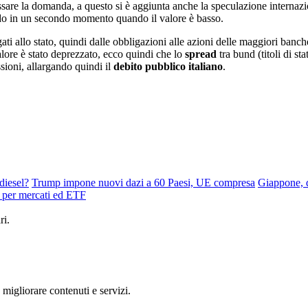
ssare la domanda, a questo si è aggiunta anche la speculazione internazio
ndo in un secondo momento quando il valore è basso.
egati allo stato, quindi dalle obbligazioni alle azioni delle maggiori ban
 valore è stato deprezzato, ecco quindi che lo
spread
tra bund (titoli di st
sioni, allargando quindi il
debito pubblico italiano
.
diesel?
Trump impone nuovi dazi a 60 Paesi, UE compresa
Giappone, d
 per mercati ed ETF
ri.
 migliorare contenuti e servizi.