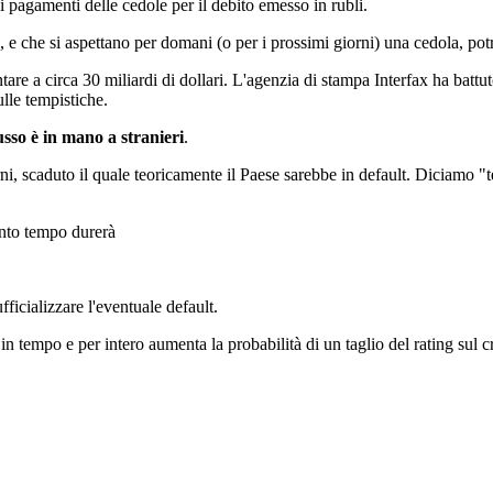
 pagamenti delle cedole per il debito emesso in rubli.
ssi, e che si aspettano per domani (o per i prossimi giorni) una cedola, p
a circa 30 miliardi di dollari. L'agenzia di stampa Interfax ha battut
ulle tempistiche.
sso è in mano a stranieri
.
rni, scaduto il quale teoricamente il Paese sarebbe in default. Diciamo
anto tempo durerà
ficializzare l'eventuale default.
in tempo e per intero aumenta la probabilità di un taglio del rating sul c