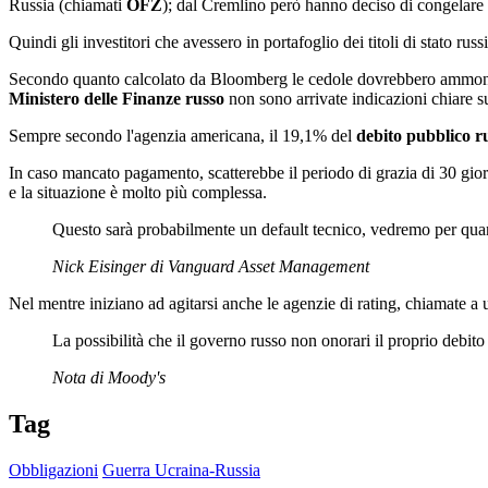
Russia (chiamati
OFZ
); dal Cremlino però hanno deciso di congelare i
Quindi gli investitori che avessero in portafoglio dei titoli di stato ru
Secondo quanto calcolato da Bloomberg le cedole dovrebbero ammontare 
Ministero delle Finanze russo
non sono arrivate indicazioni chiare s
Sempre secondo l'agenzia americana, il 19,1% del
debito pubblico ru
In caso mancato pagamento, scatterebbe il periodo di grazia di 30 gio
e la situazione è molto più complessa.
Questo sarà probabilmente un default tecnico, vedremo per qu
Nick Eisinger di Vanguard Asset Management
Nel mentre iniziano ad agitarsi anche le agenzie di rating, chiamate a uf
La possibilità che il governo russo non onorari il proprio debito 
Nota di Moody's
Tag
Obbligazioni
Guerra Ucraina-Russia