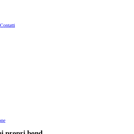
Contatti
one
ei propri bond