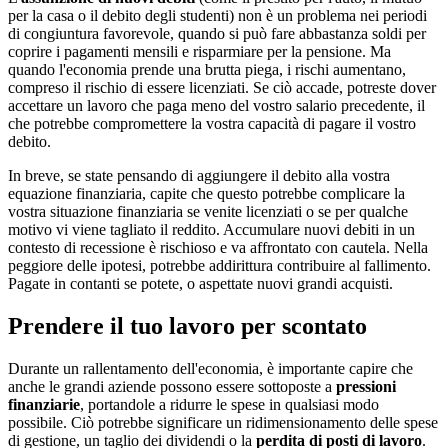
per la casa o il debito degli studenti) non è un problema nei periodi
di congiuntura favorevole, quando si può fare abbastanza soldi per
coprire i pagamenti mensili e risparmiare per la pensione. Ma
quando l'economia prende una brutta piega, i rischi aumentano,
compreso il rischio di essere licenziati. Se ciò accade, potreste dover
accettare un lavoro che paga meno del vostro salario precedente, il
che potrebbe compromettere la vostra capacità di pagare il vostro
debito.
In breve, se state pensando di aggiungere il debito alla vostra
equazione finanziaria, capite che questo potrebbe complicare la
vostra situazione finanziaria se venite licenziati o se per qualche
motivo vi viene tagliato il reddito. Accumulare nuovi debiti in un
contesto di recessione è rischioso e va affrontato con cautela. Nella
peggiore delle ipotesi, potrebbe addirittura contribuire al fallimento.
Pagate in contanti se potete, o aspettate nuovi grandi acquisti.
Prendere il tuo lavoro per scontato
Durante un rallentamento dell'economia, è importante capire che
anche le grandi aziende possono essere sottoposte a
pressioni
finanziarie
, portandole a ridurre le spese in qualsiasi modo
possibile. Ciò potrebbe significare un ridimensionamento delle spese
di gestione, un taglio dei dividendi o la
perdita di posti di lavoro
.