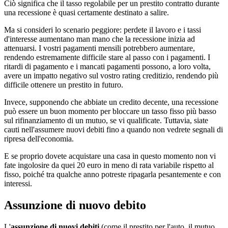
Ciò significa che il tasso regolabile per un prestito contratto durante
una recessione è quasi certamente destinato a salire.
Ma si consideri lo scenario peggiore: perdete il lavoro e i tassi
d'interesse aumentano man mano che la recessione inizia ad
attenuarsi. I vostri pagamenti mensili potrebbero aumentare,
rendendo estremamente difficile stare al passo con i pagamenti. I
ritardi di pagamento e i mancati pagamenti possono, a loro volta,
avere un impatto negativo sul vostro rating creditizio, rendendo più
difficile ottenere un prestito in futuro.
Invece, supponendo che abbiate un credito decente, una recessione
può essere un buon momento per bloccare un tasso fisso più basso
sul rifinanziamento di un mutuo, se vi qualificate. Tuttavia, siate
cauti nell'assumere nuovi debiti fino a quando non vedrete segnali di
ripresa dell'economia.
E se proprio dovete acquistare una casa in questo momento non vi
fate ingolosire da quei 20 euro in meno di rata variabile rispetto al
fisso, poiché tra qualche anno potreste ripagarla pesantemente e con
interessi.
Assunzione di nuovo debito
L'
assunzione di nuovi debiti
(come il prestito per l'auto, il mutuo