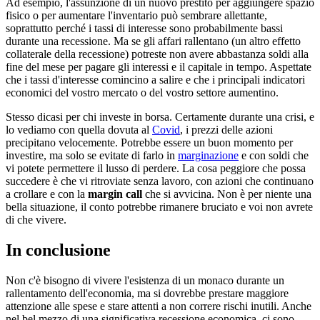
Ad esempio, l'assunzione di un nuovo prestito per aggiungere spazio
fisico o per aumentare l'inventario può sembrare allettante,
soprattutto perché i tassi di interesse sono probabilmente bassi
durante una recessione. Ma se gli affari rallentano (un altro effetto
collaterale della recessione) potreste non avere abbastanza soldi alla
fine del mese per pagare gli interessi e il capitale in tempo. Aspettate
che i tassi d'interesse comincino a salire e che i principali indicatori
economici del vostro mercato o del vostro settore aumentino.
Stesso dicasi per chi investe in borsa. Certamente durante una crisi, e
lo vediamo con quella dovuta al
Covid
, i prezzi delle azioni
precipitano velocemente. Potrebbe essere un buon momento per
investire, ma solo se evitate di farlo in
marginazione
e con soldi che
vi potete permettere il lusso di perdere. La cosa peggiore che possa
succedere è che vi ritroviate senza lavoro, con azioni che continuano
a crollare e con la
margin call
che si avvicina. Non è per niente una
bella situazione, il conto potrebbe rimanere bruciato e voi non avrete
di che vivere.
In conclusione
Non c'è bisogno di vivere l'esistenza di un monaco durante un
rallentamento dell'economia, ma si dovrebbe prestare maggiore
attenzione alle spese e stare attenti a non correre rischi inutili. Anche
nel bel mezzo di una significativa recessione economica, ci sono