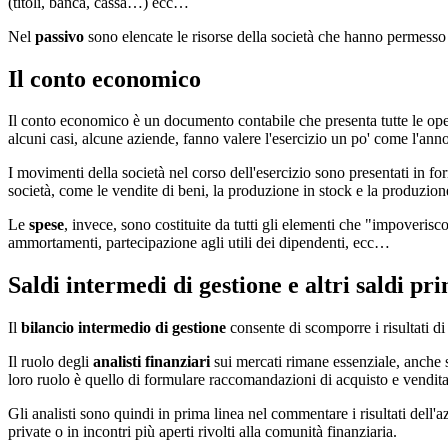
(titoli, banca, cassa…) ecc…
Nel
passivo
sono elencate le risorse della società che hanno permesso di f
Il conto economico
Il conto economico è un documento contabile che presenta tutte le oper
alcuni casi, alcune aziende, fanno valere l'esercizio un po' come l'anno
I movimenti della società nel corso dell'esercizio sono presentati in fo
società, come le vendite di beni, la produzione in stock e la produzione
Le
spese
, invece, sono costituite da tutti gli elementi che "impoverisc
ammortamenti, partecipazione agli utili dei dipendenti, ecc…
Saldi intermedi di gestione e altri saldi pri
Il
bilancio intermedio di gestione
consente di scomporre i risultati di 
Il ruolo degli
analisti finanziari
sui mercati rimane essenziale, anche s
loro ruolo è quello di formulare raccomandazioni di acquisto e vendita d
Gli analisti sono quindi in prima linea nel commentare i risultati dell'
private o in incontri più aperti rivolti alla comunità finanziaria.