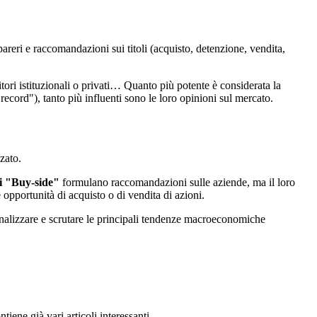
areri e raccomandazioni sui titoli (acquisto, detenzione, vendita,
stitori istituzionali o privati… Quanto più potente è considerata la
record"), tanto più influenti sono le loro opinioni sul mercato.
zato.
ti "Buy-side"
formulano raccomandazioni sulle aziende, ma il loro
 opportunità di acquisto o di vendita di azioni.
 analizzare e scrutare le principali tendenze macroeconomiche
tiene già vari articoli interessanti.