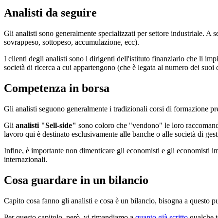
Analisti da seguire
Gli analisti sono generalmente specializzati per settore industriale. A
sovrappeso, sottopeso, accumulazione, ecc).
I clienti degli analisti sono i dirigenti dell'istituto finanziario che li
società di ricerca a cui appartengono (che è legata al numero dei suoi c
Competenza in borsa
Gli analisti seguono generalmente i tradizionali corsi di formazione pre
Gli
analisti "Sell-side"
sono coloro che "vendono" le loro raccomandaz
lavoro qui è destinato esclusivamente alle banche o alle società di gest
Infine, è importante non dimenticare gli economisti e gli economisti im
internazionali.
Cosa guardare in un bilancio
Capito cosa fanno gli analisti e cosa è un bilancio, bisogna a questo p
Per questo capitolo, però, vi rimandiamo a
quanto già scritto
qualche t