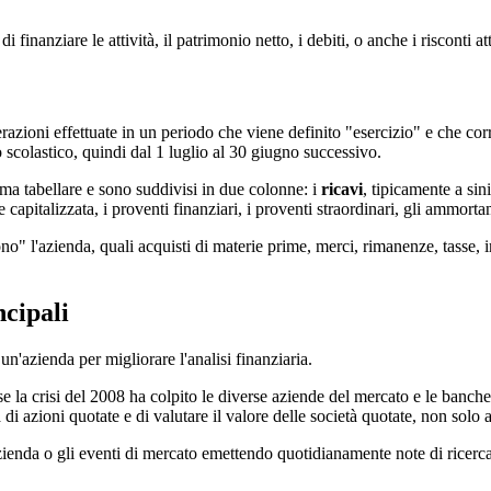
inanziare le attività, il patrimonio netto, i debiti, o anche i risconti att
azioni effettuate in un periodo che viene definito "esercizio" e che cor
 scolastico, quindi dal 1 luglio al 30 giugno successivo.
rma tabellare e sono suddivisi in due colonne: i
ricavi
, tipicamente a sin
 capitalizzata, i proventi finanziari, i proventi straordinari, gli ammor
ono" l'azienda, quali acquisti di materie prime, merci, rimanenze, tasse, i
ncipali
un'azienda per migliorare l'analisi finanziaria.
e la crisi del 2008 ha colpito le diverse aziende del mercato e le banche
i azioni quotate e di valutare il valore delle società quotate, non solo 
azienda o gli eventi di mercato emettendo quotidianamente note di ricerca. 