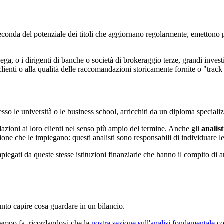
 seconda del potenziale dei titoli che aggiornano regolarmente, emettono p
 impiega, o i dirigenti di banche o società di brokeraggio terze, grandi inve
lienti o alla qualità delle raccomandazioni storicamente fornite o "track 
sso le università o le business school, arricchiti da un diploma specializ
ioni ai loro clienti nel senso più ampio del termine. Anche gli
analis
ione che le impiegano: questi analisti sono responsabili di individuare le
piegati da queste stesse istituzioni finanziarie che hanno il compito di
unto capire cosa guardare in un bilancio.
empo fa, ricordandovi che la
nostra sezione sull'analisi fondamentale
con