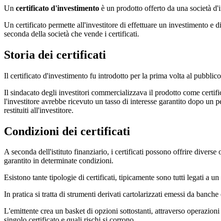
Un
certificato d'investimento
è un prodotto offerto da una società d'
Un certificato permette all'investitore di effettuare un investimento e
seconda della società che vende i certificati.
Storia dei certificati
Il certificato d'investimento fu introdotto per la prima volta al pubbli
Il sindacato degli investitori commercializzava il prodotto come certif
l'investitore avrebbe ricevuto un tasso di interesse garantito dopo un p
restituiti all'investitore.
Condizioni dei certificati
A seconda dell'istituto finanziario, i certificati possono offrire divers
garantito in determinate condizioni.
Esistono tante tipologie di certificati, tipicamente sono tutti legati a u
In pratica si tratta di strumenti derivati cartolarizzati emessi da banche
L'emittente crea un basket di opzioni sottostanti, attraverso operazio
singolo certificato e quali rischi si corrono.