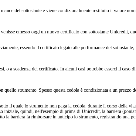
mance del sottostante e viene condizionalmente restituito il valore nomi
se venisse emesso oggi un nuovo certificato con sottostante Unicredit, qu
vviamente, essendo il certificato legato alle performance del sottostante
i, o a scadenza del certificato. In alcuni casi potrebbe esserci il caso 
con quello strumento. Spesso questa cedola è condizionata a un prezzo de
sotto il quale lo strumento non paga la cedola, durante il corso della vi
 iniziale, quindi, nell'esempio di prima di Unicredit, la barriera (poni
to la barriera fa rimborsare in anticipo lo strumento, registrando una perd