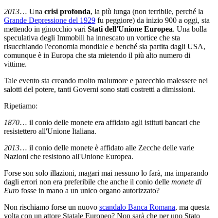
2013
… Una
crisi profonda
, la più lunga (non terribile, perché la
Grande Depressione del 1929
fu peggiore) da inizio 900 a oggi, sta
mettendo in ginocchio vari
Stati dell'Unione Europea
. Una bolla
speculativa degli Immobili ha innescato un vortice che sta
risucchiando l'economia mondiale e benché sia partita dagli USA,
comunque è in Europa che sta mietendo il più alto numero di
vittime.
Tale evento sta creando molto malumore e parecchio malessere nei
salotti del potere, tanti Governi sono stati costretti a dimissioni.
Ripetiamo:
1870
… il conio delle monete era affidato agli istituti bancari che
resistettero all'Unione Italiana.
2013
… il conio delle monete è affidato alle Zecche delle varie
Nazioni che resistono all'Unione Europea.
Forse son solo illazioni, magari mai nessuno lo farà, ma imparando
dagli errori non era preferibile che anche il conio delle
monete di
Euro
fosse in mano a un unico organo autorizzato?
Non rischiamo forse un nuovo
scandalo Banca Romana
, ma questa
volta con un attore Statale Europeo? Non sarà che per uno Stato