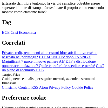
tartassato dal rigore teutonico la via più semplice potrebbe essere
superare il limite di stampa, far svalutare il proprio conio emettendo
monete completamente false?
Tag
BCE
Crisi Economica
Correlati
Private credit, rendimenti alti e riscatti bloccati: il nuovo rischio
nascosto nei portafogli?
ETF MANGOS: dopo FAANG e
Magnificent 7 nasce il nuovo paniere AI?
ETF a distribuzione
oppure accumulazione? Quale è preferibile scegliere e perché
Cos'è
un piano di accumulo ETF?
Target Price
Guide, news e analisi per seguire mercati, aziende e strumenti
finanziari.
Chi siamo
Contatti
RSS
Atom
Privacy Policy
Cookie Policy
Preferenze cookie
Usiamo cookie tecnici necessari e, solo con consenso, strumenti utili