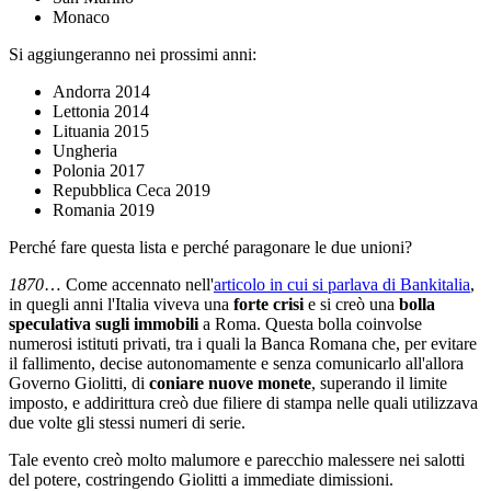
Monaco
Si aggiungeranno nei prossimi anni:
Andorra 2014
Lettonia 2014
Lituania 2015
Ungheria
Polonia 2017
Repubblica Ceca 2019
Romania 2019
Perché fare questa lista e perché paragonare le due unioni?
1870
… Come accennato nell'
articolo in cui si parlava di Bankitalia
,
in quegli anni l'Italia viveva una
forte crisi
e si creò una
bolla
speculativa sugli immobili
a Roma. Questa bolla coinvolse
numerosi istituti privati, tra i quali la Banca Romana che, per evitare
il fallimento, decise autonomamente e senza comunicarlo all'allora
Governo Giolitti, di
coniare nuove monete
, superando il limite
imposto, e addirittura creò due filiere di stampa nelle quali utilizzava
due volte gli stessi numeri di serie.
Tale evento creò molto malumore e parecchio malessere nei salotti
del potere, costringendo Giolitti a immediate dimissioni.