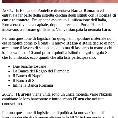
1870
… la Banca del Pontefice diventava
Banca Romana
ed
entrava a far parte della ristretta cerchia degli istituti con la
licenza di
coniare moneta
. Era appena avvenuto l'unificazione dell'Italia,
Roma era diventata capitale, dopo la breccia di Porta Pia, e si
iniziavano a formare gli Italiani. Veniva stampata la neonata
Lira
.
Per una questione di logistica (in quegli anni spostare materiale non
era semplice come lo è oggi), il nuovo
Regno d'Italia
decise di non
accentrare il lavoro di stampa e conio ma di lasciarlo in mano a chi
lo faceva fino a 10 anni prima, quindi a istituti di ogni singolo Stato
che fu unificato, ecco quindi che alla lista partecipavano:
Due banche toscane
La Banca del Regno del Piemonte
Il Banco di Napoli
Il Banco di Sicilia
Infine la Banca Romana
2002
… l'
Europa
viene unita sotto un'unica moneta, varie Nazioni
cambiano le loro banconote e introducono l'
Euro
che noi tutti
conosciamo.
Per una questione di logistica, e di politica, la nuova Comunità
Europea decide di stampare attraverso la
BCE
le banconote, quindi