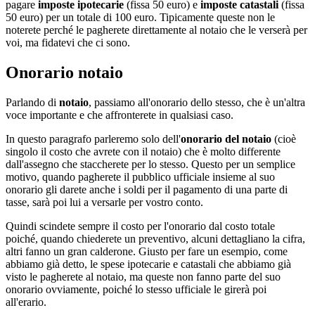
pagare
imposte ipotecarie
(fissa 50 euro) e
imposte catastali
(fissa
50 euro) per un totale di 100 euro. Tipicamente queste non le
noterete perché le pagherete direttamente al notaio che le verserà per
voi, ma fidatevi che ci sono.
Onorario notaio
Parlando di
notaio
, passiamo all'onorario dello stesso, che è un'altra
voce importante e che affronterete in qualsiasi caso.
In questo paragrafo parleremo solo dell'
onorario del notaio
(cioè
singolo il costo che avrete con il notaio) che è molto differente
dall'assegno che staccherete per lo stesso. Questo per un semplice
motivo, quando pagherete il pubblico ufficiale insieme al suo
onorario gli darete anche i soldi per il pagamento di una parte di
tasse, sarà poi lui a versarle per vostro conto.
Quindi scindete sempre il costo per l'onorario dal costo totale
poiché, quando chiederete un preventivo, alcuni dettagliano la cifra,
altri fanno un gran calderone. Giusto per fare un esempio, come
abbiamo già detto, le spese ipotecarie e catastali che abbiamo già
visto le pagherete al notaio, ma queste non fanno parte del suo
onorario ovviamente, poiché lo stesso ufficiale le girerà poi
all'erario.