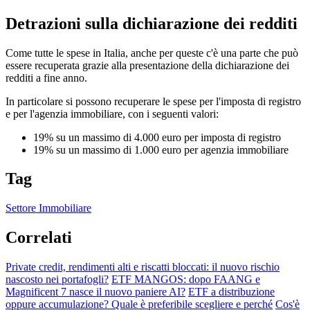
Detrazioni sulla dichiarazione dei redditi
Come tutte le spese in Italia, anche per queste c'è una parte che può
essere recuperata grazie alla presentazione della dichiarazione dei
redditi a fine anno.
In particolare si possono recuperare le spese per l'imposta di registro
e per l'agenzia immobiliare, con i seguenti valori:
19% su un massimo di 4.000 euro per imposta di registro
19% su un massimo di 1.000 euro per agenzia immobiliare
Tag
Settore Immobiliare
Correlati
Private credit, rendimenti alti e riscatti bloccati: il nuovo rischio
nascosto nei portafogli?
ETF MANGOS: dopo FAANG e
Magnificent 7 nasce il nuovo paniere AI?
ETF a distribuzione
oppure accumulazione? Quale è preferibile scegliere e perché
Cos'è