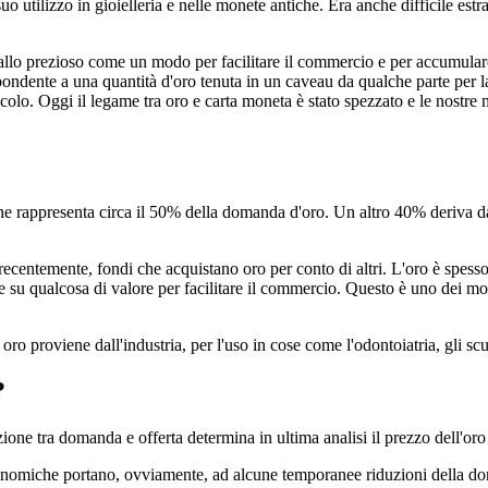
uo utilizzo in gioielleria e nelle monete antiche. Era anche difficile estrarr
tallo prezioso come un modo per facilitare il commercio e per accumulare 
ondente a una quantità d'oro tenuta in un caveau da qualche parte per 
colo. Oggi il legame tra oro e carta moneta è stato spezzato e le nostr
he rappresenta circa il 50% della domanda d'oro. Un altro 40% deriva dal
ù recentemente, fondi che acquistano oro per conto di altri. L'oro è spes
 qualcosa di valore per facilitare il commercio. Questo è uno dei motivi
oro proviene dall'industria, per l'uso in cose come l'odontoiatria, gli scu
?
erazione tra domanda e offerta determina in ultima analisi il prezzo dell'o
conomiche portano, ovviamente, ad alcune temporanee riduzioni della dom