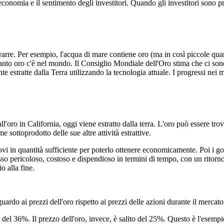
'economia e il sentimento degli investitori. Quando gli investitori sono p
rarre. Per esempio, l'acqua di mare contiene oro (ma in così piccole quan
uanto oro c'è nel mondo. Il Consiglio Mondiale dell'Oro stima che ci son
estratte dalla Terra utilizzando la tecnologia attuale. I progressi nei me
l'oro in California, oggi viene estratto dalla terra. L'oro può essere tro
sottoprodotto delle sue altre attività estrattive.
ovi in quantità sufficiente per poterlo ottenere economicamente. Poi i go
esso pericoloso, costoso e dispendioso in termini di tempo, con un rito
o alla fine.
uardo ai prezzi dell'oro rispetto ai prezzi delle azioni durante il merca
el 36%. Il prezzo dell'oro, invece, è salito del 25%. Questo è l'esempio