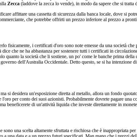
alla
Zecca
(laddove la zecca lo vende), in modo da sapere che si tratta 
icare affittare una cassetta di sicurezza dalla banca locale, dove si pot
commerciante, che potrebbe offrirti un prezzo inferiore al prezzo a pronti
lo fisicamente, i certificati d'oro sono note emesse da una società che p
à dice che ne ha abbastanza per sostenere tutti i certificati in circolazion
 solo quanto la società che li sostiene, un po' come le banche prima dell
l governo dell'Australia Occidentale. Detto questo, se si ha intenzione d
e, ma si desidera un'esposizione diretta al metallo, allora un fondo quo
e l'oro per conto dei suoi azionisti. Probabilmente dovrete pagare una
 beneficerete di un'attività liquida che investe direttamente in monete, 
 sono una scelta altamente sfruttata e rischiosa che è inappropriata per 
a una data e a un prezzo futuri specificati. Man mano che i prezzi dell'o