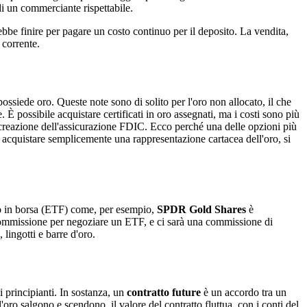
di un commerciante rispettabile.
rebbe finire per pagare un costo continuo per il deposito. La vendita,
 corrente.
ossiede oro. Queste note sono di solito per l'oro non allocato, il che
e. È possibile acquistare certificati in oro assegnati, ma i costi sono più
a creazione dell'assicurazione FDIC. Ecco perché una delle opzioni più
i acquistare semplicemente una rappresentazione cartacea dell'oro, si
tato in borsa (ETF) come, per esempio,
SPDR Gold Shares
è
 commissione per negoziare un ETF, e ci sarà una commissione di
lingotti e barre d'oro.
i principianti. In sostanza, un
contratto future
è un accordo tra un
ro salgono e scendono, il valore del contratto fluttua, con i conti del