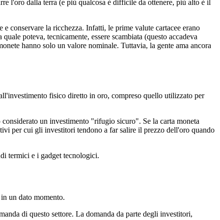
e l'oro dalla terra (e più qualcosa è difficile da ottenere, più alto è il
e conservare la ricchezza. Infatti, le prime valute cartacee erano
la quale poteva, tecnicamente, essere scambiata (questo accadeva
e monete hanno solo un valore nominale. Tuttavia, la gente ama ancora
l'investimento fisico diretto in oro, compreso quello utilizzato per
so considerato un investimento "rifugio sicuro". Se la carta moneta
 per cui gli investitori tendono a far salire il prezzo dell'oro quando
di termici e i gadget tecnologici.
ro in un dato momento.
anda di questo settore. La domanda da parte degli investitori,