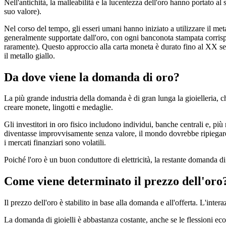
Nell'antichità, la malleabilità e la lucentezza dell'oro hanno portato al s
suo valore).
Nel corso del tempo, gli esseri umani hanno iniziato a utilizzare il me
generalmente supportate dall'oro, con ogni banconota stampata corrisp
raramente). Questo approccio alla carta moneta è durato fino al XX se
il metallo giallo.
Da dove viene la domanda di oro?
La più grande industria della domanda è di gran lunga la gioielleria, c
creare monete, lingotti e medaglie.
Gli investitori in oro fisico includono individui, banche centrali e, pi
diventasse improvvisamente senza valore, il mondo dovrebbe ripiegare su
i mercati finanziari sono volatili.
Poiché l'oro è un buon conduttore di elettricità, la restante domanda di 
Come viene determinato il prezzo dell'oro
Il prezzo dell'oro è stabilito in base alla domanda e all'offerta. L'int
La domanda di gioielli è abbastanza costante, anche se le flessioni e