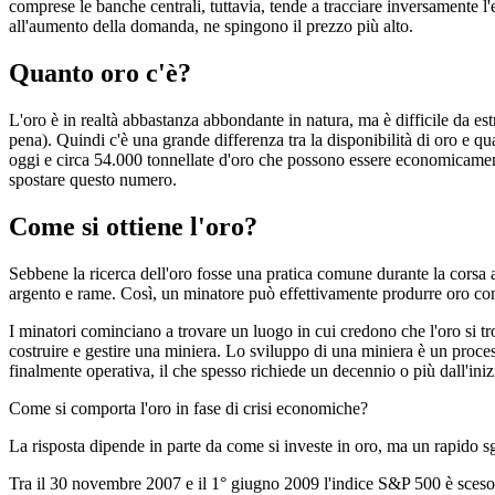
comprese le banche centrali, tuttavia, tende a tracciare inversamente l
all'aumento della domanda, ne spingono il prezzo più alto.
Quanto oro c'è?
L'oro è in realtà abbastanza abbondante in natura, ma è difficile da est
pena). Quindi c'è una grande differenza tra la disponibilità di oro e q
oggi e circa 54.000 tonnellate d'oro che possono essere economicamente 
spostare questo numero.
Come si ottiene l'oro?
Sebbene la ricerca dell'oro fosse una pratica comune durante la corsa al
argento e rame. Così, un minatore può effettivamente produrre oro come 
I minatori cominciano a trovare un luogo in cui credono che l'oro si tr
costruire e gestire una miniera. Lo sviluppo di una miniera è un proc
finalmente operativa, il che spesso richiede un decennio o più dall'inizi
Come si comporta l'oro in fase di crisi economiche?
La risposta dipende in parte da come si investe in oro, ma un rapido sg
Tra il 30 novembre 2007 e il 1° giugno 2009 l'indice S&P 500 è sceso d