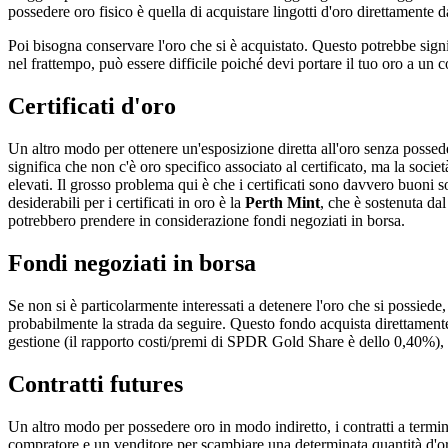
possedere oro fisico è quella di acquistare lingotti d'oro direttamente d
Poi bisogna conservare l'oro che si è acquistato. Questo potrebbe signif
nel frattempo, può essere difficile poiché devi portare il tuo oro a un 
Certificati d'oro
Un altro modo per ottenere un'esposizione diretta all'oro senza posseder
significa che non c'è oro specifico associato al certificato, ma la societ
elevati. Il grosso problema qui è che i certificati sono davvero buoni
desiderabili per i certificati in oro è la
Perth Mint
, che è sostenuta da
potrebbero prendere in considerazione fondi negoziati in borsa.
Fondi negoziati in borsa
Se non si è particolarmente interessati a detenere l'oro che si possied
probabilmente la strada da seguire. Questo fondo acquista direttament
gestione (il rapporto costi/premi di SPDR Gold Share è dello 0,40%), ma
Contratti futures
Un altro modo per possedere oro in modo indiretto, i contratti a termine
compratore e un venditore per scambiare una determinata quantità d'oro 