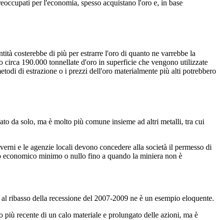
reoccupati per l'economia, spesso acquistano l'oro e, in base
tità costerebbe di più per estrarre l'oro di quanto ne varrebbe la
o circa 190.000 tonnellate d'oro in superficie che vengono utilizzate
todi di estrazione o i prezzi dell'oro materialmente più alti potrebbero
vato da solo, ma è molto più comune insieme ad altri metalli, tra cui
verni e le agenzie locali devono concedere alla società il permesso di
rno economico minimo o nullo fino a quando la miniera non è
to al ribasso della recessione del 2007-2009 ne è un esempio eloquente.
 più recente di un calo materiale e prolungato delle azioni, ma è