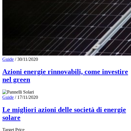
Guide
/
30/11/2020
Azioni energie rinnovabili, come investire
nel green
Guide
/
17/11/2020
Le migliori azioni delle società di energie
solare
Target Price