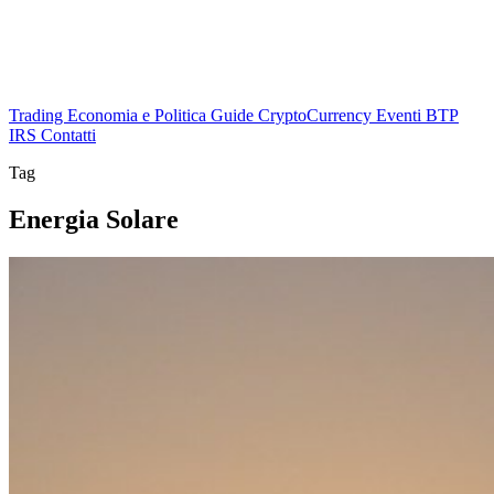
Trading
Economia e Politica
Guide
CryptoCurrency
Eventi
BTP
IRS
Contatti
Tag
Energia Solare