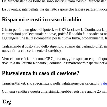
Da Manchester e da Porto ne sono sicuri: il team rosso di Manchester ha
La Juventus, interpellata, ha già fatto sapere che lascerà partire il gio
Risparmi e costi in caso di addio
Giusto per fare un gioco di ipotesi, se CR7 lasciasse la Continassa la p
commissioni per l'eventuale rinnovo, poiché Ronaldo è in scadenza nel 2
aggiungere una lauta ricompensa per la nuova firma, probabilmente, tra
Tralasciando il costo vivo dello stipendio, stiamo già parlando di 25 
nuova firma che certamente ci sarebbe).
Vero che un calciatore come CR7 porta maggiori sponsor e quindi quei 7
dovuto a un "effetto Ronaldo", comunque rimarrebbero risparmi per 44
Plusvalenza in caso di cessione?
TransferMarket, sito specializzato nella valutazione dei calciatori,
valu
Con una vendita a questa cifra significherebbe registrare anche 25 mili
Tag