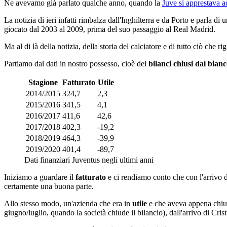
Ne avevamo già parlato qualche anno, quando la
Juve si apprestava a
La notizia di ieri infatti rimbalza dall'Inghilterra e da Porto e parla
giocato dal 2003 al 2009, prima del suo passaggio al Real Madrid.
Ma al di là della notizia, della storia del calciatore e di tutto ciò che 
Partiamo dai dati in nostro possesso, cioè dei
bilanci chiusi dai bian
Stagione
Fatturato
Utile
2014/2015
324,7
2,3
2015/2016
341,5
4,1
2016/2017
411,6
42,6
2017/2018
402,3
-19,2
2018/2019
464,3
-39,9
2019/2020
401,4
-89,7
Dati finanziari Juventus negli ultimi anni
Iniziamo a guardare il
fatturato
e ci rendiamo conto che con l'arrivo d
certamente una buona parte.
Allo stesso modo, un'azienda che era in
utile
e che aveva appena chiuso
giugno/luglio, quando la società chiude il bilancio), dall'arrivo di C