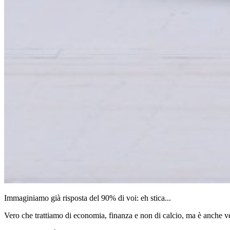
Immaginiamo già risposta del 90% di voi: eh stica...
Vero che trattiamo di economia, finanza e non di calcio, ma è anche v