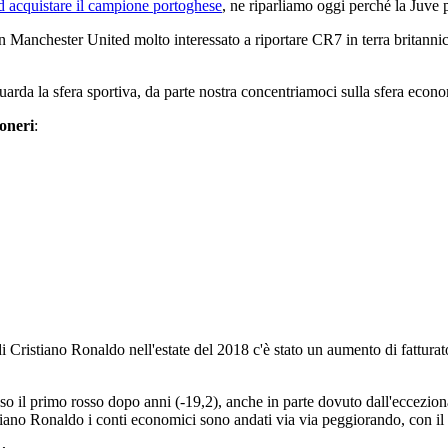
d acquistare il campione portoghese
, ne riparliamo oggi perché la Juve 
 di un Manchester United molto interessato a riportare CR7 in terra brita
riguarda la sfera sportiva, da parte nostra concentriamoci sulla sfera econ
coneri
:
i Cristiano Ronaldo nell'estate del 2018 c'è stato un aumento di fattur
 il primo rosso dopo anni (-19,2), anche in parte dovuto dall'eccezional
ristiano Ronaldo i conti economici sono andati via via peggiorando, con 