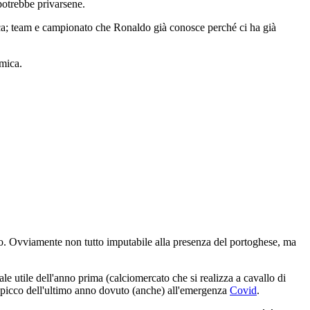
potrebbe privarsene.
nnica; team e campionato che Ronaldo già conosce perché ci ha già
omica.
ato. Ovviamente non tutto imputabile alla presenza del portoghese, ma
e utile dell'anno prima (calciomercato che si realizza a cavallo di
il picco dell'ultimo anno dovuto (anche) all'emergenza
Covid
.