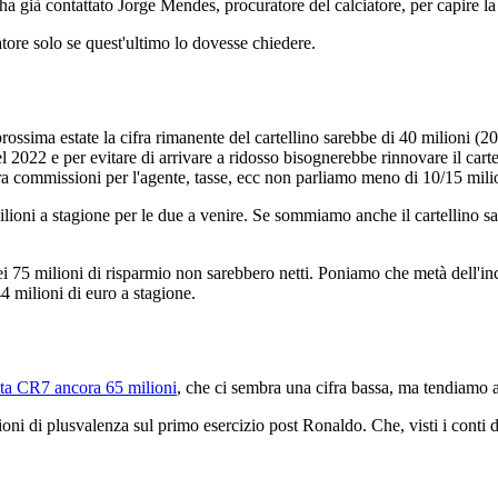
 già contattato Jorge Mendes, procuratore del calciatore, per capire la f
catore solo se quest'ultimo lo dovesse chiedere.
rossima estate la cifra rimanente del cartellino sarebbe di 40 milioni (2
022 e per evitare di arrivare a ridosso bisognerebbe rinnovare il cartell
 commissioni per l'agente, tasse, ecc non parliamo meno di 10/15 milion
milioni a stagione per le due a venire. Se sommiamo anche il cartellino 
5 milioni di risparmio non sarebbero netti. Poniamo che metà dell'increm
 milioni di euro a stagione.
ta CR7 ancora 65 milioni
, che ci sembra una cifra bassa, ma tendiamo a
oni di plusvalenza sul primo esercizio post Ronaldo. Che, visti i conti d