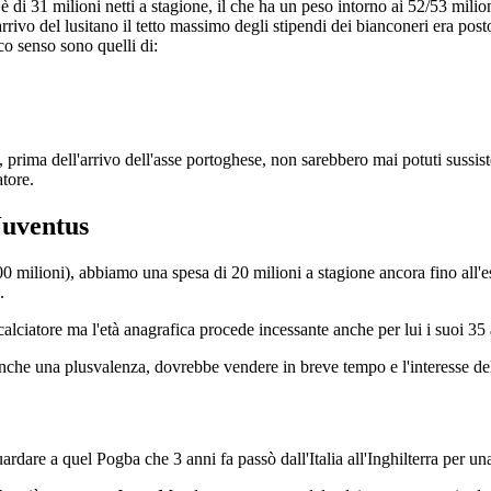
 è di 31 milioni netti a stagione, il che ha un peso intorno ai 52/53 mili
arrivo del lusitano il tetto massimo degli stipendi dei bianconeri era post
o senso sono quelli di:
 prima dell'arrivo dell'asse portoghese, non sarebbero mai potuti sussist
atore.
Juventus
milioni), abbiamo una spesa di 20 milioni a stagione ancora fino all'est
.
ciatore ma l'età anagrafica procede incessante anche per lui i suoi 35 an
nche una plusvalenza, dovrebbe vendere in breve tempo e l'interesse de
guardare a quel Pogba che 3 anni fa passò dall'Italia all'Inghilterra per u