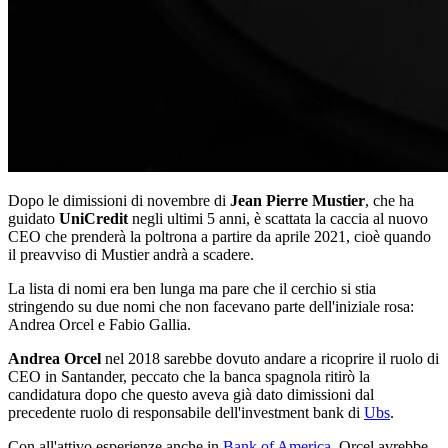
Dopo le dimissioni di novembre di
Jean Pierre Mustier
, che ha
guidato
UniCredit
negli ultimi 5 anni, è scattata la caccia al nuovo
CEO che prenderà la poltrona a partire da aprile 2021, cioè quando
il preavviso di Mustier andrà a scadere.
La lista di nomi era ben lunga ma pare che il cerchio si stia
stringendo su due nomi che non facevano parte dell'iniziale rosa:
Andrea Orcel e Fabio Gallia.
Andrea Orcel
nel 2018 sarebbe dovuto andare a ricoprire il ruolo di
CEO in Santander, peccato che la banca spagnola ritirò la
candidatura dopo che questo aveva già dato dimissioni dal
precedente ruolo di responsabile dell'investment bank di
Ubs
.
Con all'attivo esperienze anche in
Bank of America
, Orcel avrebbe