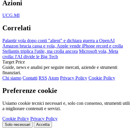
Azioni
UCG.MI
Correlati
Palantir vola dopo conti "alieni" e dichiara guerra a OpenAI
Amazon brucia cassa e vola, Apple vende iPhone record e crolla
Stellantis triplica l'utile, ma crolla ancora
Microsoft vola, Meta
crolla: l'AI divide le Big Tech
Target Price
Guide, news e analisi per seguire mercati, aziende e strumenti
finanziari.
Chi siamo
Contatti
RSS
Atom
Privacy Policy
Cookie Policy
Preferenze cookie
Usiamo cookie tecnici necessari e, solo con consenso, strumenti utili
a migliorare contenuti e servizi.
Cookie Policy
Privacy Policy
Solo necessari
Accetta