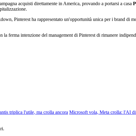
campagna acquisti direttamente in America, provando a portarsi a casa
P
pitalizzazione.
ckdown, Pinterest ha rappresentato un'opportunità unica per i brand di mod
on la ferma intenzione del management di Pinterest di rimanere indipend
antis triplica l'utile, ma crolla ancora
Microsoft vola, Meta crolla: l'AI d
ri.