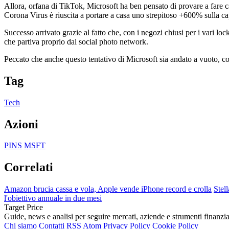
Allora, orfana di TikTok, Microsoft ha ben pensato di provare a fare 
Corona Virus è riuscita a portare a casa uno strepitoso +600% sulla ca
Successo arrivato grazie al fatto che, con i negozi chiusi per i vari lo
che partiva proprio dal social photo network.
Peccato che anche questo tentativo di Microsoft sia andato a vuoto, c
Tag
Tech
Azioni
PINS
MSFT
Correlati
Amazon brucia cassa e vola, Apple vende iPhone record e crolla
Stell
l'obiettivo annuale in due mesi
Target Price
Guide, news e analisi per seguire mercati, aziende e strumenti finanzia
Chi siamo
Contatti
RSS
Atom
Privacy Policy
Cookie Policy