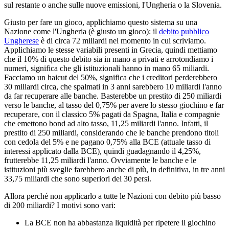
sul restante o anche sulle nuove emissioni, l'Ungheria o la Slovenia.
Giusto per fare un gioco, applichiamo questo sistema su una
Nazione come l'Ungheria (è giusto un gioco): il
debito pubblico
Ungherese
è di circa 72 miliardi nel momento in cui scriviamo.
Applichiamo le stesse variabili presenti in Grecia, quindi mettiamo
che il 10% di questo debito sia in mano a privati e arrotondiamo i
numeri, significa che gli istituzionali hanno in mano 65 miliardi.
Facciamo un haicut del 50%, significa che i creditori perderebbero
30 miliardi circa, che spalmati in 3 anni sarebbero 10 miliardi l'anno
da far recuperare alle banche. Basterebbe un prestito di 250 miliardi
verso le banche, al tasso del 0,75% per avere lo stesso giochino e far
recuperare, con il classico 5% pagati da Spagna, Italia e compagnie
che emettono bond ad alto tasso, 11,25 miliardi l'anno. Infatti, il
prestito di 250 miliardi, considerando che le banche prendono titoli
con cedola del 5% e ne pagano 0,75% alla BCE (attuale tasso di
interessi applicato dalla BCE), quindi guadagnando il 4,25%,
frutterebbe 11,25 miliardi l'anno. Ovviamente le banche e le
istituzioni più sveglie farebbero anche di più, in definitiva, in tre anni
33,75 miliardi che sono superiori dei 30 persi.
Allora perché non applicarlo a tutte le Nazioni con debito più basso
di 200 miliardi? I motivi sono vari:
La BCE non ha abbastanza liquidità per ripetere il giochino