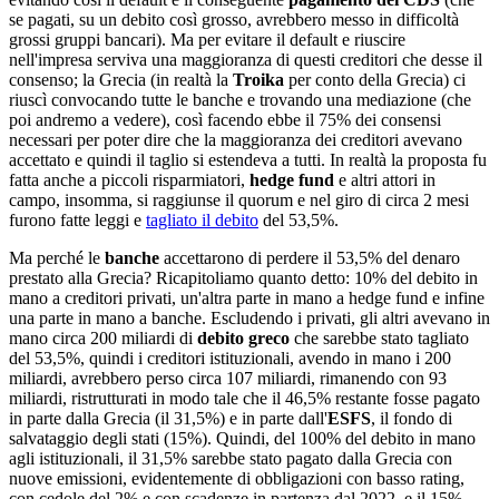
se pagati, su un debito così grosso, avrebbero messo in difficoltà
grossi gruppi bancari). Ma per evitare il default e riuscire
nell'impresa serviva una maggioranza di questi creditori che desse il
consenso; la Grecia (in realtà la
Troika
per conto della Grecia) ci
riuscì convocando tutte le banche e trovando una mediazione (che
poi andremo a vedere), così facendo ebbe il 75% dei consensi
necessari per poter dire che la maggioranza dei creditori avevano
accettato e quindi il taglio si estendeva a tutti. In realtà la proposta fu
fatta anche a piccoli risparmiatori,
hedge fund
e altri attori in
campo, insomma, si raggiunse il quorum e nel giro di circa 2 mesi
furono fatte leggi e
tagliato il debito
del 53,5%.
Ma perché le
banche
accettarono di perdere il 53,5% del denaro
prestato alla Grecia? Ricapitoliamo quanto detto: 10% del debito in
mano a creditori privati, un'altra parte in mano a hedge fund e infine
una parte in mano a banche. Escludendo i privati, gli altri avevano in
mano circa 200 miliardi di
debito greco
che sarebbe stato tagliato
del 53,5%, quindi i creditori istituzionali, avendo in mano i 200
miliardi, avrebbero perso circa 107 miliardi, rimanendo con 93
miliardi, ristrutturati in modo tale che il 46,5% restante fosse pagato
in parte dalla Grecia (il 31,5%) e in parte dall'
ESFS
, il fondo di
salvataggio degli stati (15%). Quindi, del 100% del debito in mano
agli istituzionali, il 31,5% sarebbe stato pagato dalla Grecia con
nuove emissioni, evidentemente di obbligazioni con basso rating,
con cedole del 2% e con scadenze in partenza dal 2022, e il 15%