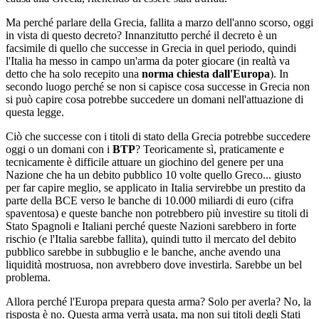
Ma perché parlare della Grecia, fallita a marzo dell'anno scorso, oggi
in vista di questo decreto? Innanzitutto perché il decreto è un
facsimile di quello che successe in Grecia in quel periodo, quindi
l'Italia ha messo in campo un'arma da poter giocare (in realtà va
detto che ha solo recepito una
norma chiesta dall'Europa
). In
secondo luogo perché se non si capisce cosa successe in Grecia non
si può capire cosa potrebbe succedere un domani nell'attuazione di
questa legge.
Ciò che successe con i titoli di stato della Grecia potrebbe succedere
oggi o un domani con i
BTP
? Teoricamente sì, praticamente e
tecnicamente è difficile attuare un giochino del genere per una
Nazione che ha un debito pubblico 10 volte quello Greco... giusto
per far capire meglio, se applicato in Italia servirebbe un prestito da
parte della BCE verso le banche di 10.000 miliardi di euro (cifra
spaventosa) e queste banche non potrebbero più investire su titoli di
Stato Spagnoli e Italiani perché queste Nazioni sarebbero in forte
rischio (e l'Italia sarebbe fallita), quindi tutto il mercato del debito
pubblico sarebbe in subbuglio e le banche, anche avendo una
liquidità mostruosa, non avrebbero dove investirla. Sarebbe un bel
problema.
Allora perché l'Europa prepara questa arma? Solo per averla? No, la
risposta è no. Questa arma verrà usata, ma non sui titoli degli Stati