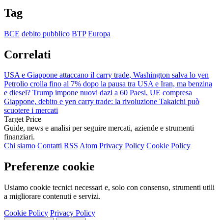
Tag
BCE
debito pubblico
BTP
Europa
Correlati
USA e Giappone attaccano il carry trade, Washington salva lo yen
Petrolio crolla fino al 7% dopo la pausa tra USA e Iran, ma benzina
e diesel?
Trump impone nuovi dazi a 60 Paesi, UE compresa
Giappone, debito e yen carry trade: la rivoluzione Takaichi può
scuotere i mercati
Target Price
Guide, news e analisi per seguire mercati, aziende e strumenti
finanziari.
Chi siamo
Contatti
RSS
Atom
Privacy Policy
Cookie Policy
Preferenze cookie
Usiamo cookie tecnici necessari e, solo con consenso, strumenti utili
a migliorare contenuti e servizi.
Cookie Policy
Privacy Policy