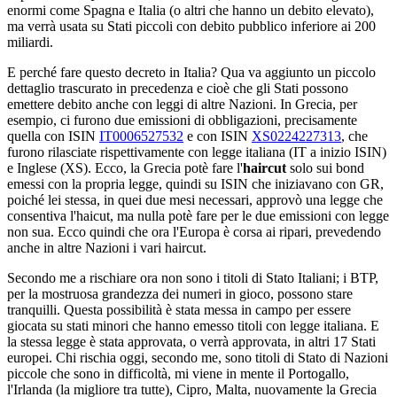
enormi come Spagna e Italia (o altri che hanno un debito elevato),
ma verrà usata su Stati piccoli con debito pubblico inferiore ai 200
miliardi.
E perché fare questo decreto in Italia? Qua va aggiunto un piccolo
dettaglio trascurato in precedenza e cioè che gli Stati possono
emettere debito anche con leggi di altre Nazioni. In Grecia, per
esempio, ci furono due emissioni di obbligazioni, precisamente
quella con ISIN
IT0006527532
e con ISIN
XS0224227313
, che
furono rilasciate rispettivamente con legge italiana (IT a inizio ISIN)
e Inglese (XS). Ecco, la Grecia potè fare l'
haircut
solo sui bond
emessi con la propria legge, quindi su ISIN che iniziavano con GR,
poiché lei stessa, in quei due mesi necessari, approvò una legge che
consentiva l'haicut, ma nulla potè fare per le due emissioni con legge
non sua. Ecco quindi che ora l'Europa è corsa ai ripari, prevedendo
anche in altre Nazioni i vari haircut.
Secondo me a rischiare ora non sono i titoli di Stato Italiani; i BTP,
per la mostruosa grandezza dei numeri in gioco, possono stare
tranquilli. Questa possibilità è stata messa in campo per essere
giocata su stati minori che hanno emesso titoli con legge italiana. E
la stessa legge è stata approvata, o verrà approvata, in altri 17 Stati
europei. Chi rischia oggi, secondo me, sono titoli di Stato di Nazioni
piccole che sono in difficoltà, mi viene in mente il Portogallo,
l'Irlanda (la migliore tra tutte), Cipro, Malta, nuovamente la Grecia