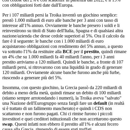
con obbligazioni forti date dall'Europa.
Per i 107 miliardi persi la Troika inventò un giochino semplice:
prestò 1.000 miliardi di euro alle banche per 3 anni con tasso di
interesse all'1% annuo. Ovviamente le banche presero i soldi e li
reinvestirono su titoli di Stato dell'Italia, Spagna e di qualsiasi altra
nazione/azienda che desse cedole superiori al 5%. Ora il calcolo da
fare è il seguente: le banche con i 1.000 miliardi di euro
acquistarono obbligazioni con rendimento del 5% annuo, a questo
va sottratto l'1% da restituire alla
BCE
per il
prestito
, quindi rimane
un 4% che su 1.000 miliardi fa 40 miliardi l'anno, per i 3 anni
prestito arriviamo a 120 miliardi. Quindi le banche, a fronte di 107
miliardi persi, si ritrovarono con una liquidità in grado di generare
120 miliardi. Ovviamente alcune banche furono anche più furbe,
riuscendo a generare più del 5%.
Insomma, con questo giochino, la Grecia passò da 220 miliardi di
debito a meno della metà, quindi rimase un debito di 100 miliardi
(stiamo sempre arrotondando i numeri), la Troika aveva "salvato"
una Nazione dell'Eurogruppo senza fargli fare un
default
(in realtà
si è trattato di un fallimento mascherato) e quindi i CDS non
scattarono e non furono pagati. Chi ci rimise furono i piccoli
investitori e quei creditori istituzionali che non accettarono questo
swap
. Questi infatti non ebbero il prestito all'1% e alcuni fecero
causa alla Grecia, ritenendo di essere stati truffati.