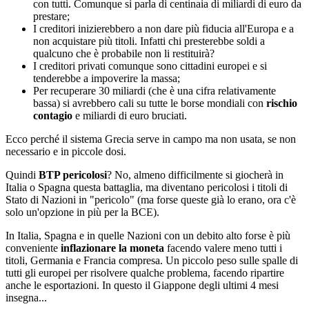
con tutti. Comunque si parla di centinaia di miliardi di euro da
prestare;
I creditori inizierebbero a non dare più fiducia all'Europa e a
non acquistare più titoli. Infatti chi presterebbe soldi a
qualcuno che è probabile non li restituirà?
I creditori privati comunque sono cittadini europei e si
tenderebbe a impoverire la massa;
Per recuperare 30 miliardi (che è una cifra relativamente
bassa) si avrebbero cali su tutte le borse mondiali con
rischio
contagio
e miliardi di euro bruciati.
Ecco perché il sistema Grecia serve in campo ma non usata, se non
necessario e in piccole dosi.
Quindi
BTP pericolosi
? No, almeno difficilmente si giocherà in
Italia o Spagna questa battaglia, ma diventano pericolosi i titoli di
Stato di Nazioni in "pericolo" (ma forse queste già lo erano, ora c'è
solo un'opzione in più per la BCE).
In Italia, Spagna e in quelle Nazioni con un debito alto forse è più
conveniente
inflazionare la moneta
facendo valere meno tutti i
titoli, Germania e Francia compresa. Un piccolo peso sulle spalle di
tutti gli europei per risolvere qualche problema, facendo ripartire
anche le esportazioni. In questo il Giappone degli ultimi 4 mesi
insegna...