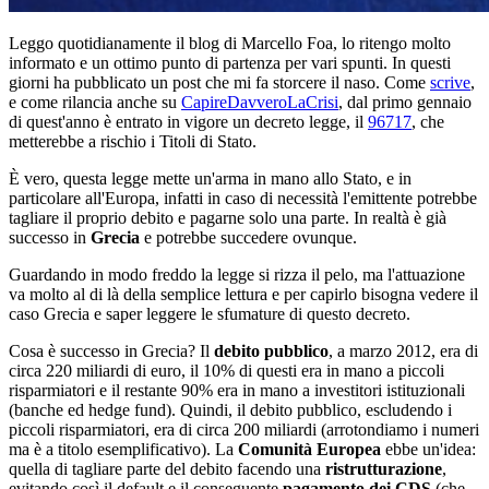
Leggo quotidianamente il blog di Marcello Foa, lo ritengo molto
informato e un ottimo punto di partenza per vari spunti. In questi
giorni ha pubblicato un post che mi fa storcere il naso. Come
scrive
,
e come rilancia anche su
CapireDavveroLaCrisi
, dal primo gennaio
di quest'anno è entrato in vigore un decreto legge, il
96717
, che
metterebbe a rischio i Titoli di Stato.
È vero, questa legge mette un'arma in mano allo Stato, e in
particolare all'Europa, infatti in caso di necessità l'emittente potrebbe
tagliare il proprio debito e pagarne solo una parte. In realtà è già
successo in
Grecia
e potrebbe succedere ovunque.
Guardando in modo freddo la legge si rizza il pelo, ma l'attuazione
va molto al di là della semplice lettura e per capirlo bisogna vedere il
caso Grecia e saper leggere le sfumature di questo decreto.
Cosa è successo in Grecia? Il
debito pubblico
, a marzo 2012, era di
circa 220 miliardi di euro, il 10% di questi era in mano a piccoli
risparmiatori e il restante 90% era in mano a investitori istituzionali
(banche ed hedge fund). Quindi, il debito pubblico, escludendo i
piccoli risparmiatori, era di circa 200 miliardi (arrotondiamo i numeri
ma è a titolo esemplificativo). La
Comunità Europea
ebbe un'idea:
quella di tagliare parte del debito facendo una
ristrutturazione
,
evitando così il default e il conseguente
pagamento dei CDS
(che