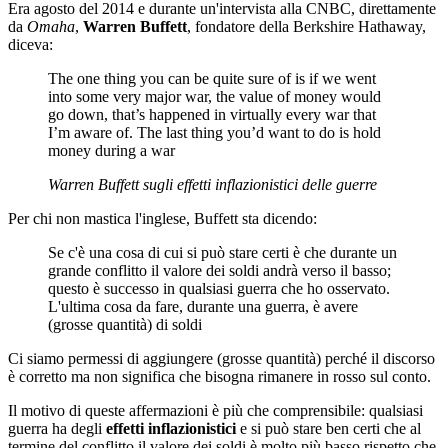
Era agosto del 2014 e durante un'intervista alla CNBC, direttamente
da
Omaha
,
Warren Buffett
, fondatore della Berkshire Hathaway,
diceva:
The one thing you can be quite sure of is if we went
into some very major war, the value of money would
go down, that’s happened in virtually every war that
I’m aware of. The last thing you’d want to do is hold
money during a war
Warren Buffett sugli effetti inflazionistici delle guerre
Per chi non mastica l'inglese, Buffett sta dicendo:
Se c'è una cosa di cui si può stare certi è che durante un
grande conflitto il valore dei soldi andrà verso il basso;
questo è successo in qualsiasi guerra che ho osservato.
L'ultima cosa da fare, durante una guerra, è avere
(grosse quantità) di soldi
Ci siamo permessi di aggiungere (grosse quantità) perché il discorso
è corretto ma non significa che bisogna rimanere in rosso sul conto.
Il motivo di queste affermazioni è più che comprensibile: qualsiasi
guerra ha degli
effetti inflazionistici
e si può stare ben certi che al
termine del conflitto il valore dei soldi è molto più basso rispetto che