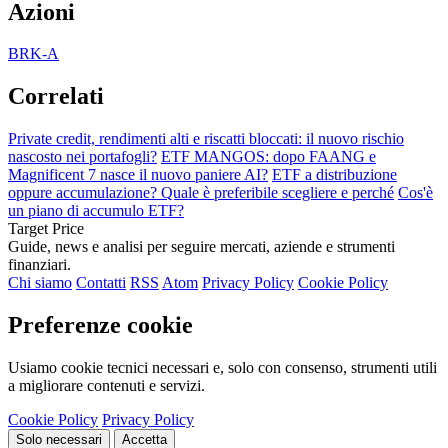
Azioni
BRK-A
Correlati
Private credit, rendimenti alti e riscatti bloccati: il nuovo rischio
nascosto nei portafogli?
ETF MANGOS: dopo FAANG e
Magnificent 7 nasce il nuovo paniere AI?
ETF a distribuzione
oppure accumulazione? Quale è preferibile scegliere e perché
Cos'è
un piano di accumulo ETF?
Target Price
Guide, news e analisi per seguire mercati, aziende e strumenti
finanziari.
Chi siamo
Contatti
RSS
Atom
Privacy Policy
Cookie Policy
Preferenze cookie
Usiamo cookie tecnici necessari e, solo con consenso, strumenti utili
a migliorare contenuti e servizi.
Cookie Policy
Privacy Policy
Solo necessari
Accetta