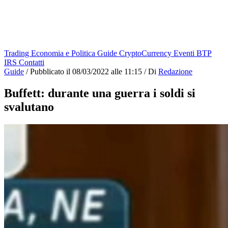
Trading
Economia e Politica
Guide
CryptoCurrency
Eventi
BTP
IRS
Contatti
Guide
/
Pubblicato il
08/03/2022 alle 11:15
/
Di
Redazione
Buffett: durante una guerra i soldi si
svalutano