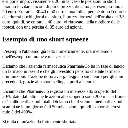
e si porta improvvisamente a 20, in tal caso le posizioni in short
faranno lievitare ancora di più il prezzo, diciamo per esempio fino a
50 euro. Entrare a 30/40 o 50 euro è una follia, perché dopo l'euforia
che durerà pochi giorni massimo, il prezzo tornerà nell'orbita dei 3/5
euro, quindi, se entrare a 40 euro, vi ritrovate, nella migliore delle
ipotesi, con una perdita di 35 euro ad azione.
Esempio di uno short squeeze
L'esempio l'abbiamo già fatto numericamente, ora mettiamo a
quell'esempio un nome e una casistica.
Diciamo che l'azienda farmaceutica Pharma&Co ha in fase di lancio
un farmaco in fase 3 e che gli investitori pensino che tale farmaco
non funzioni. L'azione dopo aver galleggiato sui 5 euro per gli anni
precedenti, grazie allo short selling si porti a 2 euro.
Diciamo che Pharma&Co registra un interesse allo scoperto del
20%, dato dal fatto che le azioni allo scoperto sono 200 mila a fronte
di 1 milione di azioni totali. Diciamo che il volume medio di azioni
scambiate in un giorno è di 50 mila azioni, quindi lo short-interest
ratio è del 400%.
Si tratta di un'azienda fortemente shortata.