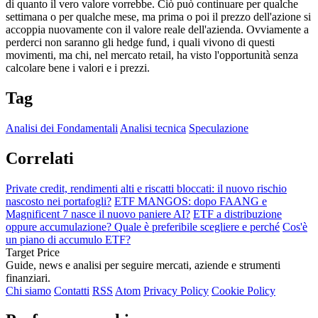
di quanto il vero valore vorrebbe. Ciò può continuare per qualche
settimana o per qualche mese, ma prima o poi il prezzo dell'azione si
accoppia nuovamente con il valore reale dell'azienda. Ovviamente a
perderci non saranno gli hedge fund, i quali vivono di questi
movimenti, ma chi, nel mercato retail, ha visto l'opportunità senza
calcolare bene i valori e i prezzi.
Tag
Analisi dei Fondamentali
Analisi tecnica
Speculazione
Correlati
Private credit, rendimenti alti e riscatti bloccati: il nuovo rischio
nascosto nei portafogli?
ETF MANGOS: dopo FAANG e
Magnificent 7 nasce il nuovo paniere AI?
ETF a distribuzione
oppure accumulazione? Quale è preferibile scegliere e perché
Cos'è
un piano di accumulo ETF?
Target Price
Guide, news e analisi per seguire mercati, aziende e strumenti
finanziari.
Chi siamo
Contatti
RSS
Atom
Privacy Policy
Cookie Policy