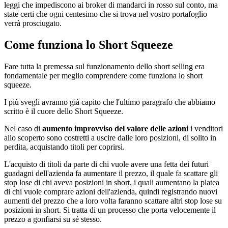
leggi che impediscono ai broker di mandarci in rosso sul conto, ma
state certi che ogni centesimo che si trova nel vostro portafoglio
verrà prosciugato.
Come funziona lo Short Squeeze
Fare tutta la premessa sul funzionamento dello short selling era
fondamentale per meglio comprendere come funziona lo short
squeeze.
I più svegli avranno già capito che l'ultimo paragrafo che abbiamo
scritto è il cuore dello Short Squeeze.
Nel caso di
aumento improvviso del valore delle azioni
i venditori
allo scoperto sono costretti a uscire dalle loro posizioni, di solito in
perdita, acquistando titoli per coprirsi.
L'acquisto di titoli da parte di chi vuole avere una fetta dei futuri
guadagni dell'azienda fa aumentare il prezzo, il quale fa scattare gli
stop lose di chi aveva posizioni in short, i quali aumentano la platea
di chi vuole comprare azioni dell'azienda, quindi registrando nuovi
aumenti del prezzo che a loro volta faranno scattare altri stop lose su
posizioni in short. Si tratta di un processo che porta velocemente il
prezzo a gonfiarsi su sé stesso.