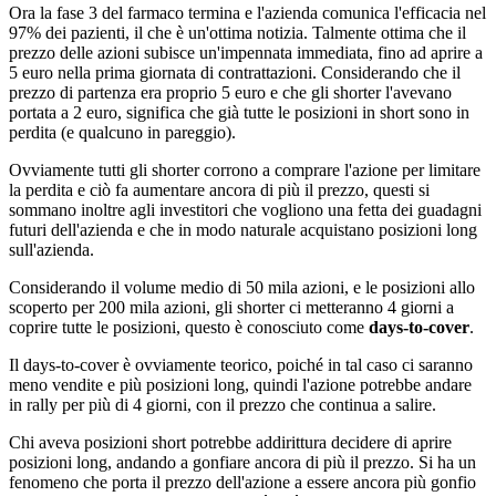
Ora la fase 3 del farmaco termina e l'azienda comunica l'efficacia nel
97% dei pazienti, il che è un'ottima notizia. Talmente ottima che il
prezzo delle azioni subisce un'impennata immediata, fino ad aprire a
5 euro nella prima giornata di contrattazioni. Considerando che il
prezzo di partenza era proprio 5 euro e che gli shorter l'avevano
portata a 2 euro, significa che già tutte le posizioni in short sono in
perdita (e qualcuno in pareggio).
Ovviamente tutti gli shorter corrono a comprare l'azione per limitare
la perdita e ciò fa aumentare ancora di più il prezzo, questi si
sommano inoltre agli investitori che vogliono una fetta dei guadagni
futuri dell'azienda e che in modo naturale acquistano posizioni long
sull'azienda.
Considerando il volume medio di 50 mila azioni, e le posizioni allo
scoperto per 200 mila azioni, gli shorter ci metteranno 4 giorni a
coprire tutte le posizioni, questo è conosciuto come
days-to-cover
.
Il days-to-cover è ovviamente teorico, poiché in tal caso ci saranno
meno vendite e più posizioni long, quindi l'azione potrebbe andare
in rally per più di 4 giorni, con il prezzo che continua a salire.
Chi aveva posizioni short potrebbe addirittura decidere di aprire
posizioni long, andando a gonfiare ancora di più il prezzo. Si ha un
fenomeno che porta il prezzo dell'azione a essere ancora più gonfio