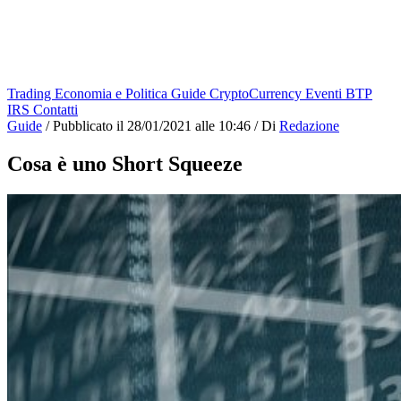
Trading
Economia e Politica
Guide
CryptoCurrency
Eventi
BTP
IRS
Contatti
Guide
/
Pubblicato il
28/01/2021 alle 10:46
/
Di
Redazione
Cosa è uno Short Squeeze