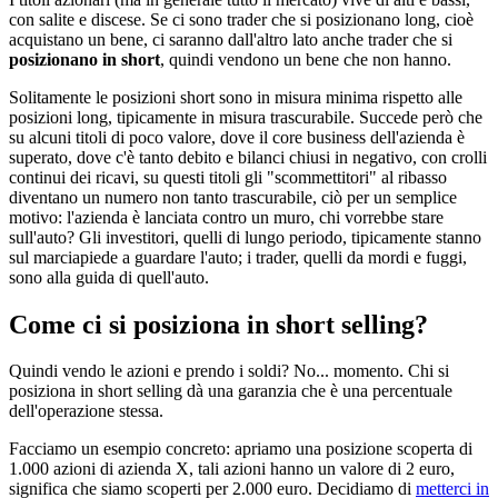
con salite e discese. Se ci sono trader che si posizionano long, cioè
acquistano un bene, ci saranno dall'altro lato anche trader che si
posizionano in short
, quindi vendono un bene che non hanno.
Solitamente le posizioni short sono in misura minima rispetto alle
posizioni long, tipicamente in misura trascurabile. Succede però che
su alcuni titoli di poco valore, dove il core business dell'azienda è
superato, dove c'è tanto debito e bilanci chiusi in negativo, con crolli
continui dei ricavi, su questi titoli gli "scommettitori" al ribasso
diventano un numero non tanto trascurabile, ciò per un semplice
motivo: l'azienda è lanciata contro un muro, chi vorrebbe stare
sull'auto? Gli investitori, quelli di lungo periodo, tipicamente stanno
sul marciapiede a guardare l'auto; i trader, quelli da mordi e fuggi,
sono alla guida di quell'auto.
Come ci si posiziona in short selling?
Quindi vendo le azioni e prendo i soldi? No... momento. Chi si
posiziona in short selling dà una garanzia che è una percentuale
dell'operazione stessa.
Facciamo un esempio concreto: apriamo una posizione scoperta di
1.000 azioni di azienda X, tali azioni hanno un valore di 2 euro,
significa che siamo scoperti per 2.000 euro. Decidiamo di
metterci in