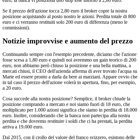
euro, la banca vi posiziona uno stop lose intorno a 2,80 euro.
Se il prezzo dell'azione tocca 2,80 euro il broker copre la nostra
posizione acquistando al posto nostro le azioni. Perdita totale di 800
euro e ci verranno restituiti solo 200 euro di differenza (meno le
commissioni).
Notizie improvvise e aumento del prezzo
Continuando sempre con l'esempio precedente, diciamo che l'azione
fosse scesa a 1,80 euro e quindi noi avremmo un gain teorico di 200
euro, non abbiamo però chiuso la posizione e una bella mattina, a
mercati chiusi, il CEO dell'azienda afferma di aver trovato l'acqua su
Marte ed essere pronto a darla da bere ai marziani. Appare ovvio che
in tal caso il prezzo dell'azione volerà in apertura, fino, per esempio,
a 20 euro.
Cosa succede alla nostra posizione? Semplice, il broker chiude la
posizione comprando a mercato e noi siamo fuori di 18 euro, che
moltiplicato per 1.000 azioni significa che siamo in perdita di 18.000
euro. Inoltre, considerando che la banca non partecipa alla nostra
perdita e che dovremo restituire i soldi che ci ha prestati, la perdita
arriva a 19.000 euro.
Dal 2015, con il crollo del valore del franco svizzero, esistono delle