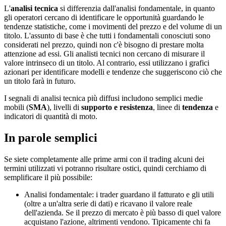
L'
analisi tecnica
si differenzia dall'analisi fondamentale, in quanto
gli operatori cercano di identificare le opportunità guardando le
tendenze statistiche, come i movimenti del prezzo e del volume di un
titolo. L'assunto di base è che tutti i fondamentali conosciuti sono
considerati nel prezzo, quindi non c'è bisogno di prestare molta
attenzione ad essi. Gli analisti tecnici non cercano di misurare il
valore intrinseco di un titolo. Al contrario, essi utilizzano i grafici
azionari per identificare modelli e tendenze che suggeriscono ciò che
un titolo farà in futuro.
I segnali di analisi tecnica più diffusi includono semplici medie
mobili (
SMA
), livelli di
supporto e resistenza
, linee di
tendenza
e
indicatori di quantità di moto.
In parole semplici
Se siete completamente alle prime armi con il trading alcuni dei
termini utilizzati vi potranno risultare ostici, quindi cerchiamo di
semplificare il più possibile:
Analisi fondamentale: i trader guardano il fatturato e gli utili
(oltre a un'altra serie di dati) e ricavano il valore reale
dell'azienda. Se il prezzo di mercato è più basso di quel valore
acquistano l'azione, altrimenti vendono. Tipicamente chi fa