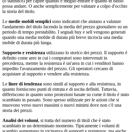
(o statistico) per capire quando è meglio entrare e quanto in basso
possa andare. O anche semplicemente per valutare a colpo d'occhio
la storia del titolo.
Le
medie mobili semplici
sono indicatori che aiutano a valutare
l'andamento del titolo facendo la media del prezzo giornaliero su un
periodo di tempo prestabilito. I segnali buy e sell vengono generati
quando una media mobile di durata più breve incrocia una media
mobile di durata più lunga.
Supporto e resistenza
utilizzano lo storico dei prezzi. Il supporto è
definito come aree in cui i compratori sono intervenuti in
precedenza, mentre la resistenza è un'area in cui i venditori hanno
impedito l'avanzamento del prezzo. Gli operatori cercano di
acquistare al supporto e vendere alla resistenza.
Le
linee di tendenza
sono simili al supporto e alla resistenza, in
quanto forniscono punti di entrata e di uscita definiti. Tuttavia,
differiscono in quanto sono proiezioni basate su come il titolo è stato
scambiato in passato. Sono spesso utilizzate per le azioni che si
muovono verso nuovi massimi o nuovi minimi dove non c'è una
storia dei prezzi.
Analisi dei volumi
, si tratta del numero di titoli che è stato
scambiato in un determinato momento. Tipicamente i volumi di
scambio aumentano in vicinanza di supporti e resistenze, ma anche