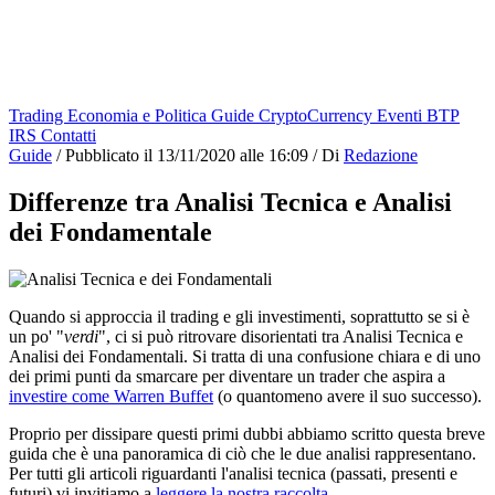
Trading
Economia e Politica
Guide
CryptoCurrency
Eventi
BTP
IRS
Contatti
Guide
/
Pubblicato il
13/11/2020 alle 16:09
/
Di
Redazione
Differenze tra Analisi Tecnica e Analisi
dei Fondamentale
Quando si approccia il trading e gli investimenti, soprattutto se si è
un po' "
verdi
", ci si può ritrovare disorientati tra Analisi Tecnica e
Analisi dei Fondamentali. Si tratta di una confusione chiara e di uno
dei primi punti da smarcare per diventare un trader che aspira a
investire come Warren Buffet
(o quantomeno avere il suo successo).
Proprio per dissipare questi primi dubbi abbiamo scritto questa breve
guida che è una panoramica di ciò che le due analisi rappresentano.
Per tutti gli articoli riguardanti l'analisi tecnica (passati, presenti e
futuri) vi invitiamo a
leggere la nostra raccolta
.