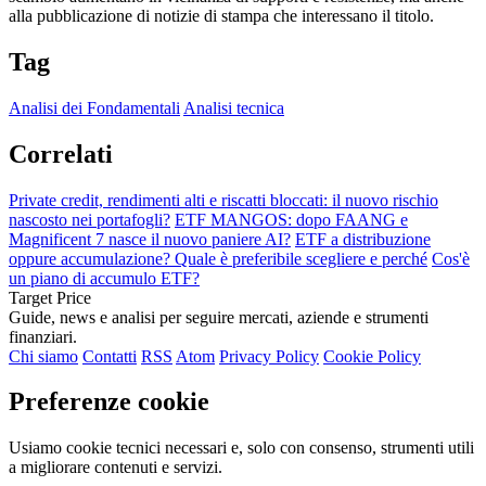
alla pubblicazione di notizie di stampa che interessano il titolo.
Tag
Analisi dei Fondamentali
Analisi tecnica
Correlati
Private credit, rendimenti alti e riscatti bloccati: il nuovo rischio
nascosto nei portafogli?
ETF MANGOS: dopo FAANG e
Magnificent 7 nasce il nuovo paniere AI?
ETF a distribuzione
oppure accumulazione? Quale è preferibile scegliere e perché
Cos'è
un piano di accumulo ETF?
Target Price
Guide, news e analisi per seguire mercati, aziende e strumenti
finanziari.
Chi siamo
Contatti
RSS
Atom
Privacy Policy
Cookie Policy
Preferenze cookie
Usiamo cookie tecnici necessari e, solo con consenso, strumenti utili
a migliorare contenuti e servizi.