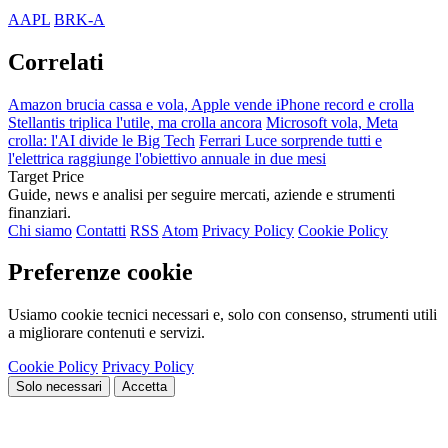
AAPL
BRK-A
Correlati
Amazon brucia cassa e vola, Apple vende iPhone record e crolla
Stellantis triplica l'utile, ma crolla ancora
Microsoft vola, Meta
crolla: l'AI divide le Big Tech
Ferrari Luce sorprende tutti e
l'elettrica raggiunge l'obiettivo annuale in due mesi
Target Price
Guide, news e analisi per seguire mercati, aziende e strumenti
finanziari.
Chi siamo
Contatti
RSS
Atom
Privacy Policy
Cookie Policy
Preferenze cookie
Usiamo cookie tecnici necessari e, solo con consenso, strumenti utili
a migliorare contenuti e servizi.
Cookie Policy
Privacy Policy
Solo necessari
Accetta