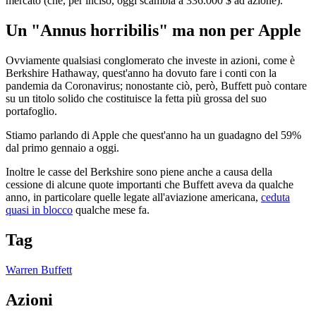
mercato (che, per inciso, oggi scambia a 336.000 $ ad azione).
Un "Annus horribilis" ma non per Apple
Ovviamente qualsiasi conglomerato che investe in azioni, come è
Berkshire Hathaway, quest'anno ha dovuto fare i conti con la
pandemia da Coronavirus; nonostante ciò, però, Buffett può contare
su un titolo solido che costituisce la fetta più grossa del suo
portafoglio.
Stiamo parlando di Apple che quest'anno ha un guadagno del 59%
dal primo gennaio a oggi.
Inoltre le casse del Berkshire sono piene anche a causa della
cessione di alcune quote importanti che Buffett aveva da qualche
anno, in particolare quelle legate all'aviazione americana,
ceduta
quasi in blocco
qualche mese fa.
Tag
Warren Buffett
Azioni