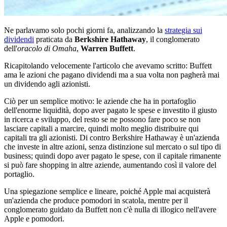
Ne parlavamo solo pochi giorni fa, analizzando la
strategia sui
dividendi
praticata da
Berkshire Hathaway
, il conglomerato
dell'
oracolo di Omaha
,
Warren Buffett
.
Ricapitolando velocemente l'articolo che avevamo scritto: Buffett
ama le azioni che pagano dividendi ma a sua volta non pagherà mai
un dividendo agli azionisti.
Ciò per un semplice motivo: le aziende che ha in portafoglio
dell'enorme liquidità, dopo aver pagato le spese e investito il giusto
in ricerca e sviluppo, del resto se ne possono fare poco se non
lasciare capitali a marcire, quindi molto meglio distribuire qui
capitali tra gli azionisti. Di contro Berkshire Hathaway è un'azienda
che investe in altre azioni, senza distinzione sul mercato o sul tipo di
business; quindi dopo aver pagato le spese, con il capitale rimanente
si può fare shopping in altre aziende, aumentando così il valore del
portaglio.
Una spiegazione semplice e lineare, poiché Apple mai acquisterà
un'azienda che produce pomodori in scatola, mentre per il
conglomerato guidato da Buffett non c'è nulla di illogico nell'avere
Apple e pomodori.