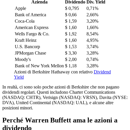
Azienda
Dividendo
Div. Yield
Apple
$ 0,795
0,71%
Bank of America
$ 0,66
2,66%
Coca-Cola
$ 1,59
3,20%
American Express
$ 1,60
1,66%
Wells Fargo & Co.
$ 1,92
8,54%
Kraft Heinz
$ 1,60
4,95%
U.S. Bancorp
$ 1,53
3,74%
JPMorgan Chase
$ 3,30
3,28%
Moody's
$ 2,00
0,74%
Bank of New York Mellon
$ 1,18
3,28%
Azioni di Berkshire Hathaway con relativo
Dividend
Yield
In realtà, ci sono solo poche azioni di Berkshire che non pagano
dividendi regolari. Questi includono Charter Communications
(NASDAQ: CHTR), Verisign (NASDAQ: VRSN), Davita (NYSE:
DVA), United Continental (NASDAQ: UAL), e alcune altre
posizioni minori.
Perché Warren Buffett ama le azioni a
dividendo