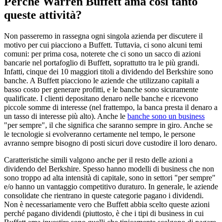
Perché Warren Buffett ama così tanto
queste attività?
Non passeremo in rassegna ogni singola azienda per discutere il
motivo per cui piacciono a Buffett. Tuttavia, ci sono alcuni temi
comuni: per prima cosa, noterete che ci sono un sacco di azioni
bancarie nel portafoglio di Buffett, soprattutto tra le più grandi.
Infatti, cinque dei 10 maggiori titoli a dividendo del Berkshire sono
banche. A Buffett piacciono le aziende che utilizzano capitali a
basso costo per generare profitti, e le banche sono sicuramente
qualificate. I clienti depositano denaro nelle banche e ricevono
piccole somme di interesse (nel frattempo, la banca presta il denaro a
un tasso di interesse più alto). Anche le
banche sono un business
"per sempre", il che significa che saranno sempre in giro. Anche se
le tecnologie si evolveranno certamente nel tempo, le persone
avranno sempre bisogno di posti sicuri dove custodire il loro denaro.
Caratteristiche simili valgono anche per il resto delle azioni a
dividendo del Berkshire. Spesso hanno modelli di business che non
sono troppo ad alta intensità di capitale, sono in settori "per sempre"
e/o hanno un vantaggio competitivo duraturo. In generale, le aziende
consolidate che rientrano in queste categorie pagano i dividendi.
Non è necessariamente vero che Buffett abbia scelto queste azioni
perché pagano dividendi (piuttosto, è che i tipi di business in cui