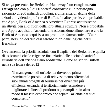
Si tenga presente che Berkshire Hathaway è un
conglomerato
eterogeneo
con più di 60 società controllate e un portafoglio
azionario di 200 miliardi di dollari, a differenza di alcune delle
azioni a dividendo preferite di Buffett. In altre parole, è improbabile
che Apple, Bank of America o American Express acquisiscano
un'attività ben al di fuori della loro attuale struttura. Non è probabile
che Apple acquisti un'azienda di trasformazione alimentare o che la
Bank of America acquisisca un produttore farmaceutico. D'altra
parte, nessuno dei due casi sarebbe fuori dalle logiche per il
Berkshire.
Ovviamente, la priorità assoluta con il capitale del Berkshire è quella
di assicurarsi che le esigenze finanziarie delle decine di attività
sussidiarie dell'azienda siano soddisfatte. Come ha scritto Buffett
nella sua lettera del 2012
"Il management di un'azienda dovrebbe prima
esaminare le possibilità di reinvestimento offerte dai
suoi attuali progetti di business per diventare più
efficiente, espandersi territorialmente, estendere e
migliorare le linee di prodotto o per ampliare in altro
modo il fossato economico che separa l'azienda dai suoi
concorrenti"
Dalla lettera del 2012 agli azionisti