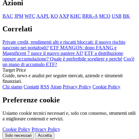
Azioni
BAC
JPM
WFC
AAPL
KO
AXP
KHC
BRK-A
MCO
USB
BK
Correlati
Private credit, rendimenti alti e riscatti bloccati: il nuovo rischio
nascosto nei portafogli?
ETF MANGOS: dopo FAANG e
Magnificent 7 nasce il nuovo paniere AI?
ETF a distribuzione
oppure accumulazione? Quale è preferibile scegliere e perché
Cos'è
un piano di accumulo ETF?
Target Price
Guide, news e analisi per seguire mercati, aziende e strumenti
finanziari.
Chi siamo
Contatti
RSS
Atom
Privacy Policy
Cookie Policy
Preferenze cookie
Usiamo cookie tecnici necessari e, solo con consenso, strumenti utili
a migliorare contenuti e servizi.
Cookie Policy
Privacy Policy
Solo necessari
Accetta