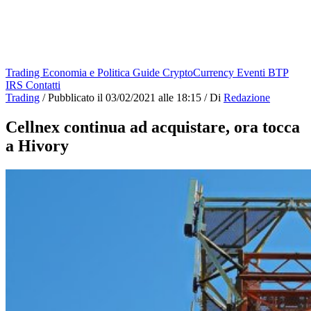
Trading
Economia e Politica
Guide
CryptoCurrency
Eventi
BTP
IRS
Contatti
Trading
/
Pubblicato il
03/02/2021 alle 18:15
/
Di
Redazione
Cellnex continua ad acquistare, ora tocca
a Hivory