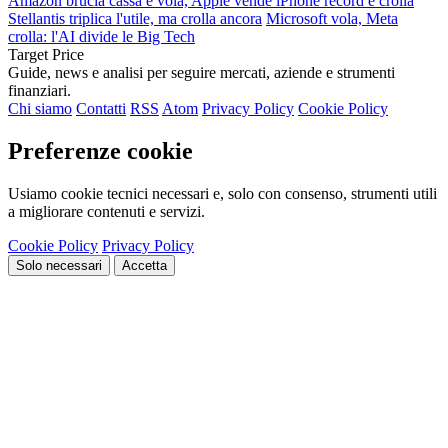
Amazon brucia cassa e vola, Apple vende iPhone record e crolla
Stellantis triplica l'utile, ma crolla ancora
Microsoft vola, Meta
crolla: l'AI divide le Big Tech
Target Price
Guide, news e analisi per seguire mercati, aziende e strumenti
finanziari.
Chi siamo
Contatti
RSS
Atom
Privacy Policy
Cookie Policy
Preferenze cookie
Usiamo cookie tecnici necessari e, solo con consenso, strumenti utili
a migliorare contenuti e servizi.
Cookie Policy
Privacy Policy
Solo necessari
Accetta