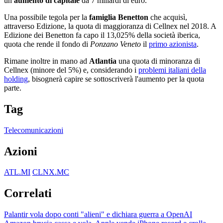
un
aumento di capitale
da 7 miliardi di euro.
Una possibile tegola per la
famiglia Benetton
che acquisì,
attraverso Edizione, la quota di maggioranza di Cellnex nel 2018. A
Edizione dei Benetton fa capo il 13,025% della società iberica,
quota che rende il fondo di
Ponzano Veneto
il
primo azionista
.
Rimane inoltre in mano ad
Atlantia
una quota di minoranza di
Cellnex (minore del 5%) e, considerando i
problemi italiani della
holding
, bisognerà capire se sottoscriverà l'aumento per la quota
parte.
Tag
Telecomunicazioni
Azioni
ATL.MI
CLNX.MC
Correlati
Palantir vola dopo conti "alieni" e dichiara guerra a OpenAI