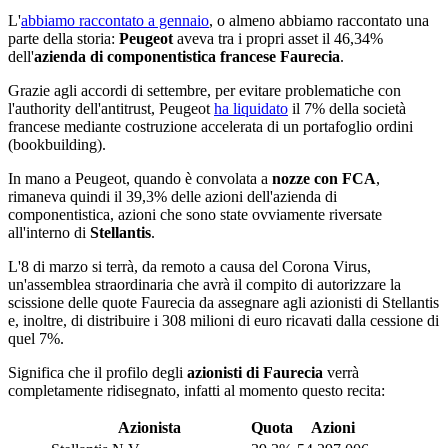
L'
abbiamo raccontato a gennaio
, o almeno abbiamo raccontato una
parte della storia:
Peugeot
aveva tra i propri asset il 46,34%
dell'
azienda di componentistica francese Faurecia
.
Grazie agli accordi di settembre, per evitare problematiche con
l'authority dell'antitrust, Peugeot
ha liquidato
il 7% della società
francese mediante costruzione accelerata di un portafoglio ordini
(bookbuilding).
In mano a Peugeot, quando è convolata a
nozze con FCA
,
rimaneva quindi il 39,3% delle azioni dell'azienda di
componentistica, azioni che sono state ovviamente riversate
all'interno di
Stellantis
.
L'8 di marzo si terrà, da remoto a causa del Corona Virus,
un'assemblea straordinaria che avrà il compito di autorizzare la
scissione delle quote Faurecia da assegnare agli azionisti di Stellantis
e, inoltre, di distribuire i 308 milioni di euro ricavati dalla cessione di
quel 7%.
Significa che il profilo degli
azionisti di Faurecia
verrà
completamente ridisegnato, infatti al momento questo recita:
Azionista
Quota
Azioni