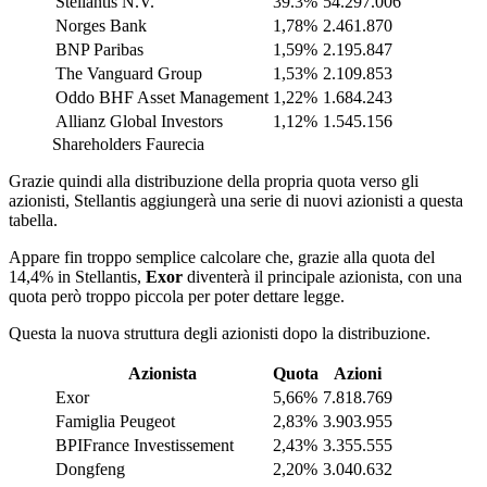
Stellantis N.V.
39.3%
54.297.006
Norges Bank
1,78%
2.461.870
BNP Paribas
1,59%
2.195.847
The Vanguard Group
1,53%
2.109.853
Oddo BHF Asset Management
1,22%
1.684.243
Allianz Global Investors
1,12%
1.545.156
Shareholders Faurecia
Grazie quindi alla distribuzione della propria quota verso gli
azionisti, Stellantis aggiungerà una serie di nuovi azionisti a questa
tabella.
Appare fin troppo semplice calcolare che, grazie alla quota del
14,4% in Stellantis,
Exor
diventerà il principale azionista, con una
quota però troppo piccola per poter dettare legge.
Questa la nuova struttura degli azionisti dopo la distribuzione.
Azionista
Quota
Azioni
Exor
5,66%
7.818.769
Famiglia Peugeot
2,83%
3.903.955
BPIFrance Investissement
2,43%
3.355.555
Dongfeng
2,20%
3.040.632