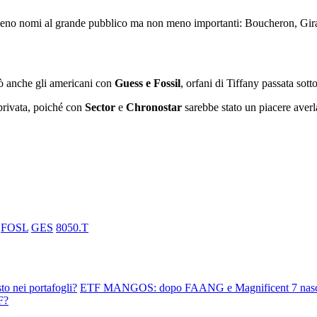
meno nomi al grande pubblico ma non meno importanti: Boucheron, Gir
erò anche gli americani con
Guess e Fossil
, orfani di Tiffany passata sot
privata, poiché con
Sector
e
Chronostar
sarebbe stato un piacere averl
FOSL
GES
8050.T
sto nei portafogli?
ETF MANGOS: dopo FAANG e Magnificent 7 nasce 
F?