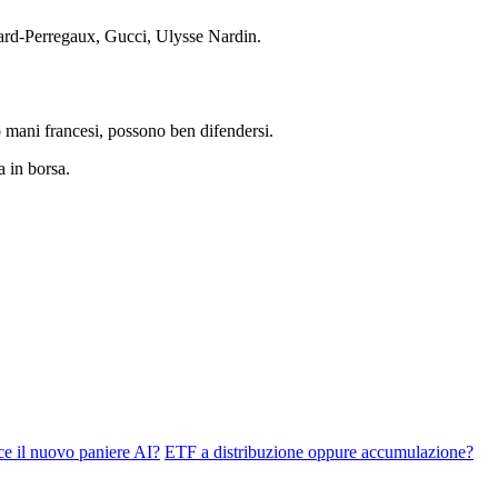
ard-Perregaux, Gucci, Ulysse Nardin.
to mani francesi, possono ben difendersi.
a in borsa.
il nuovo paniere AI?
ETF a distribuzione oppure accumulazione?