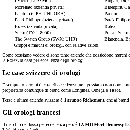
LVMH (EPA: MC)
Bulgari, Dior
Morellato (azienda privata)
Bluespirit, Ch
Pandora (CPH: PNDORA)
Pandora
Patek Philippe (azienda privata)
Patek Philipp
Rolex (azienda privata)
Rolex
Seiko (TYO: 8050)
Pulsar, Seiko
The Swatch Group (SWX: UHR)
Blancpain, Br
Gruppi e marchi di orologi, con relative azioni
Come possiamo vedere ci sono tante aziende che possiedono marchi e c
la Rolex, la casa per eccellenza degli orologi.
Le case svizzere di orologi
E sempre in termini di casa di eccellenza, non possiamo non nominar
proprietaria comunque di brand come Longines, Omega e Tissot.
Terza e ultima azienda svizzera è il
gruppo Richemont
, che ai bran
Gli orologi francesi
Il marchio del lusso per eccellenza però è
LVMH Moët Hennessy Lou
TAG Heuer e Zenith.