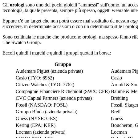
Gli
orologi
sono uno dei pochi gioielli "ammessi" sull'uomo, un acce
tecnologia, la quale presenta, sempre più spesso, oggetti wearable intera
Eppure c'è un target che non potrà essere mai sostituito da nessun
agg
succedere, in determinate occasioni o con un determinato stile l'orolo
Sono centinaia le marche che producono orologi, ma spesso fanno rife
The Swatch Group.
Eccoli quindi i marchi e quindi i gruppi quotati in borsa:
Gruppo
Audemars Piguet (azienda privata)
Audemars Pig
Casio (TYO: 6952)
Casio
Citizen Watches (TYO: 7762)
Arnold & Son
Compagnie Financiere Richemont (SWX: CFR)
Baume & Merc
CVC Capital Partners (azienda privata)
Breitling
Fossil (NASDAQ: FOSL)
Fossil, Skage
Gruppo Binda (azienda privata)
Breil
Guess (NYSE: GES)
Guess
Kering (EPA: KER)
Boucheron, G
Locman (azienda privata)
Locman