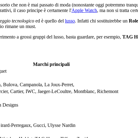
ssorio che non è mai passato di moda (nonostante oggi potremmo tranqu
ttivi, il caso principe è certamente l'
Apple Watch
, ma non si tratta cer
eggio tecnologico
ed è quello del
lusso
. Infatti chi sostituirebbe un
Rol
gio rimane un must.
rimento a grossi gruppi del lusso, basta guardare, per esempio,
TAG H
Marchi principali
uet
, Bulova, Campanola, La Joux-Perret,
ier, Cartier, IWC, Jaeger-LeCoultre, Montblanc, Richemont
n Designs
irard-Perregaux, Gucci, Ulysse Nardin