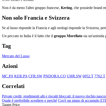
Non è da meno l'altro gruppo francese,
Kering
, che possiede brand 
Non solo Francia e Svizzera
Se al lusso risponde la Francia e agli orologi risponde la Svizzera, p
Un peccato in Italia è il fatto che il
gruppo Morellato
sia un'azienda 
Tag
Mercato del Lusso
Azioni
MC.PA
KER.PA
CFR.SW
PNDORA.CO
UHR.SW
6952.T
7762.T
Correlati
Private credit, rendimenti alti e riscatti bloccati: il nuovo rischio nasco
Quale è preferibile scegliere e perché
Cos'è un piano di accumulo ET
Target Price