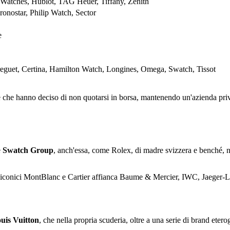
 Watches, Hublot, TAG Heuer, Tiffany, Zenith
ronostar, Philip Watch, Sector
e
eguet, Certina, Hamilton Watch, Longines, Omega, Swatch, Tissot
he hanno deciso di non quotarsi in borsa, mantenendo un'azienda privata
e
Swatch Group
, anch'essa, come Rolex, di madre svizzera e benché, 
d iconici MontBlanc e Cartier affianca Baume & Mercier, IWC, Jaeger
is Vuitton
, che nella propria scuderia, oltre a una serie di brand et