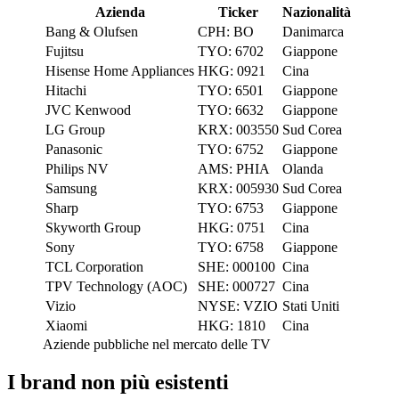
Azienda
Ticker
Nazionalità
Bang & Olufsen
CPH: BO
Danimarca
Fujitsu
TYO: 6702
Giappone
Hisense Home Appliances
HKG: 0921
Cina
Hitachi
TYO: 6501
Giappone
JVC Kenwood
TYO: 6632
Giappone
LG Group
KRX: 003550
Sud Corea
Panasonic
TYO: 6752
Giappone
Philips NV
AMS: PHIA
Olanda
Samsung
KRX: 005930
Sud Corea
Sharp
TYO: 6753
Giappone
Skyworth Group
HKG: 0751
Cina
Sony
TYO: 6758
Giappone
TCL Corporation
SHE: 000100
Cina
TPV Technology (AOC)
SHE: 000727
Cina
Vizio
NYSE: VZIO
Stati Uniti
Xiaomi
HKG: 1810
Cina
Aziende pubbliche nel mercato delle TV
I brand non più esistenti