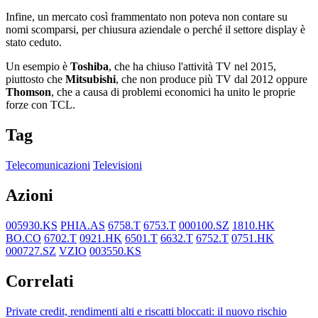
Infine, un mercato così frammentato non poteva non contare su
nomi scomparsi, per chiusura aziendale o perché il settore display è
stato ceduto.
Un esempio è
Toshiba
, che ha chiuso l'attività TV nel 2015,
piuttosto che
Mitsubishi
, che non produce più TV dal 2012 oppure
Thomson
, che a causa di problemi economici ha unito le proprie
forze con TCL.
Tag
Telecomunicazioni
Televisioni
Azioni
005930.KS
PHIA.AS
6758.T
6753.T
000100.SZ
1810.HK
BO.CO
6702.T
0921.HK
6501.T
6632.T
6752.T
0751.HK
000727.SZ
VZIO
003550.KS
Correlati
Private credit, rendimenti alti e riscatti bloccati: il nuovo rischio