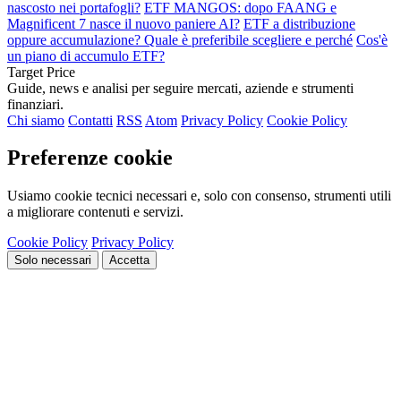
nascosto nei portafogli?
ETF MANGOS: dopo FAANG e
Magnificent 7 nasce il nuovo paniere AI?
ETF a distribuzione
oppure accumulazione? Quale è preferibile scegliere e perché
Cos'è
un piano di accumulo ETF?
Target Price
Guide, news e analisi per seguire mercati, aziende e strumenti
finanziari.
Chi siamo
Contatti
RSS
Atom
Privacy Policy
Cookie Policy
Preferenze cookie
Usiamo cookie tecnici necessari e, solo con consenso, strumenti utili
a migliorare contenuti e servizi.
Cookie Policy
Privacy Policy
Solo necessari
Accetta