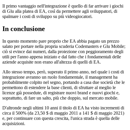
Il primo vantaggio nell'integrazione è quello di far arrivare i giochi
di Glu alla platea di EA, così da permettere agli sviluppatori, di
spalmare i costi di sviluppo su più videogiocatori.
In conclusione
In questo momento pare proprio che EA abbia pagato un prezzo
salato per portare nella propria scuderia Codemasters e Glu Mobile;
ciò si evince dai numeri, dalla proiezione con peggioramento degli
utili per l'anno appena iniziato e dal fatto che i fondamentali delle
aziende acquisite non erano all'altezza di quelli di EA.
Allo stesso tempo, però, superato il primo anno, nel quale i costi di
integrazione avranno un ruolo fondamentale, il management ha
probabilmente colpito nel segno, portando a casa due società che le
permettono di estendere la base clienti, di sfruttare al meglio le
licenze già possedute, di registrare nuovi brand e nuovi giochi e,
soprattutto, di fare un salto, più che doppio, sul mercato mobile.
D'altronde negli ultimi 10 anni il titolo di EA ha visto incrementi di
circa il 500% (da 23,50 $ di maggio 2011 a 141 $ di maggio 2021)
e, per continuare con questa crescita, l'unica strada è quella delle
acquisizioni.