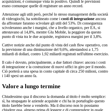
acquisizioni, è comunque vista in positivo. Quindi le previsioni
erano comunque quelle di registrare un anno record.
Attenzione agli utili però, perché lo stesso management della società
di videogiochi, ha sottolineato come i
costi di integrazione
ancora
da affrontare faranno scivolare gli utili del 53%. Di conseguenza
scivoleranno anche i margini, che a livello organico, per EA, si
attestavano al 14,8%, mentre Glu Mobile, la peggiore da questo
punto di vista tra le due acquisite, registrava margini per il 3,8%.
Cattive notizie anche dal punto di vista del cash flow operativo, con
la previsione di una diminuzione del 9,6%, attestandosi a 1,75
miliardi di dollari, contro 1,92 miliardi registrati nell'ultimo esercizio.
Il calo è dovuto, principalmente, a due fattori chiave: ancora i costi
di integrazione e la costruzione di nuovi uffici in giro per il mondo.
Ciò porterà a una spesa in conto capitale di circa 250 milioni, contro
i 140 spesi un anno fa.
Valore a lungo termine
Chiudessimo qua il discorso la domanda al titolo è molto semplice:
sì, ha strapagato le aziende acquisite e chi ha in portafoglio questo
titolo farebbe bene a venderlo. Ma il discorso non lo possiamo
chiudere qua, almeno prima di leggere e di comprendere in quale