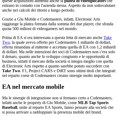
queste acquisizioni aumenta anche la
platea di videogiocatori
che
entrano in contatto con l'azienda stessa. Aspetto da non sottovalutare
anche nei calcoli dei ritorni a lungo periodo.
Grazie a Glu Mobile e Codemasters, infatti, Electronic Arts
raggiunge la platea formata dalla somma dei due player, che sfonda
quota 500 milioni di videogamers nel mondo.
Prima di EA si era interessata a questa fetta di mercato anche
Take
Two
, la quale aveva offerto per Codemasters 1 miliardo di dollari,
offerta rimandata al mittente e accettata quella di EA con 1,2 miliardi
di dollari. Ma nelle intenzioni dei soci di Codemasters non c'era solo
il denaro, quanto anche lo sviluppo congiunto e le opportunità di
business, infatti il mercato della società si integra meglio con quella
di Electronic Arts rispetto a quanto sarebbe potuto succedere con
Take Two
. F1, Project CARS e DiRT sono ottimi titoli che integrati
nel reparto corse di Codemasters creano sinergie molto importanti.
EA nel mercato mobile
Ma le sinergie di integrazione non si fermano certo a Codemasters,
infatti anche le property di Glu Mobile, come
MLB Tap Sports
Baseball
, unite al reparto EA Sports, fanno pensare alla società che
si possa arrivare a raddoppiare la presenza mobile del brand.