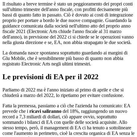
Il risultato a breve termine è stato un peggioramento dei propri conti
sull'ultimo trimestre dell'anno fiscale, con profitti decisamente più
bassi di quanto fatto in passato. Ciò è dovuto ai costi di integrazione
proprio per portare a bordo le due nuove compagnie. Guardando la
guidance comunicata dalla società nell'ultimo atto del proprio anno
fiscale 2021 (Electronic Arts chiude l'anno fiscale al 31 marzo
dell'anno), in previsione del 2022 ci si chiede se le operazioni vanno
nella giusta direzione e se, EA, non abbia strapagato le due società.
La domanda nasce spontanea soprattutto guardando ai margini di
Glu Mobile, che è sensibilmente più basso di quanto non abbia
registrato Electronic Arts negli ultimi trimestri.
Le previsioni di EA per il 2022
Parliamo di 2022 ma è l'anno iniziato al primo di aprile e che si
chiuderà a marzo del 2022, lo ripetiamo per evitare confusione.
Fatta la premessa, passiamo a ciò che l'azienda ha comunicato: EA
prevede che i
ricavi saliranno
del 18%, raggiungendo un nuovo
record a 7,3 miliardi di dollari, ciò appare ovvio, soprattutto
sommando i bilanci di EA con quelle delle società acquisite. Allo
stesso tempo, però, il management di EA ci ha tenuto a sottolineare
come l'aumento in perimetro, cioè la crescita organica di EA senza le