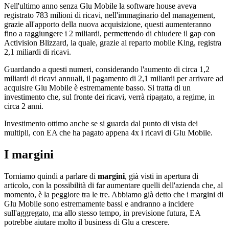
Nell'ultimo anno senza Glu Mobile la software house aveva
registrato 783 milioni di ricavi, nell'immaginario del management,
grazie all'apporto della nuova acquisizione, questi aumenteranno
fino a raggiungere i 2 miliardi, permettendo di chiudere il gap con
Activision Blizzard, la quale, grazie al reparto mobile King, registra
2,1 miliardi di ricavi.
Guardando a questi numeri, considerando l'aumento di circa 1,2
miliardi di ricavi annuali, il pagamento di 2,1 miliardi per arrivare ad
acquisire Glu Mobile è estremamente basso. Si tratta di un
investimento che, sul fronte dei ricavi, verrà ripagato, a regime, in
circa 2 anni.
Investimento ottimo anche se si guarda dal punto di vista dei
multipli, con EA che ha pagato appena 4x i ricavi di Glu Mobile.
I margini
Torniamo quindi a parlare di
margini
, già visti in apertura di
articolo, con la possibilità di far aumentare quelli dell'azienda che, al
momento, è la peggiore tra le tre. Abbiamo già detto che i margini di
Glu Mobile sono estremamente bassi e andranno a incidere
sull'aggregato, ma allo stesso tempo, in previsione futura, EA
potrebbe aiutare molto il business di Glu a crescere.