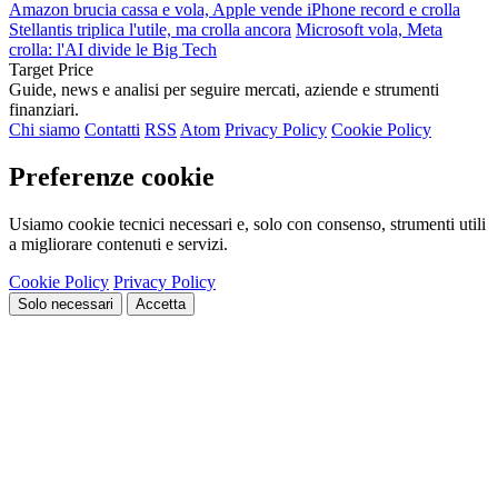
Amazon brucia cassa e vola, Apple vende iPhone record e crolla
Stellantis triplica l'utile, ma crolla ancora
Microsoft vola, Meta
crolla: l'AI divide le Big Tech
Target Price
Guide, news e analisi per seguire mercati, aziende e strumenti
finanziari.
Chi siamo
Contatti
RSS
Atom
Privacy Policy
Cookie Policy
Preferenze cookie
Usiamo cookie tecnici necessari e, solo con consenso, strumenti utili
a migliorare contenuti e servizi.
Cookie Policy
Privacy Policy
Solo necessari
Accetta