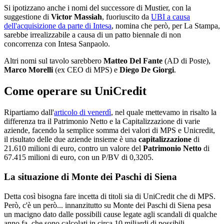
Si ipotizzano anche i nomi del successore di Mustier, con la
suggestione di
Victor Massiah
, fuoriuscito da
UBI a causa
dell'acquisizione da parte di Intesa
, nomina che però, per La Stampa,
sarebbe irrealizzabile a causa di un patto biennale di non
concorrenza con Intesa Sanpaolo.
Altri nomi sul tavolo sarebbero
Matteo Del Fante
(AD di Poste),
Marco Morelli
(ex CEO di MPS) e
Diego De Giorgi
.
Come operare su UniCredit
Ripartiamo dall'
articolo di venerdì
, nel quale mettevamo in risalto la
differenza tra il Patrimonio Netto e la Capitalizzazione di varie
aziende, facendo la semplice somma dei valori di MPS e Unicredit,
il risultato delle due aziende insieme è una
capitalizzazione
di
21.610 milioni di euro, contro un valore del
Patrimonio Netto
di
67.415 milioni di euro, con un P/BV di 0,3205.
La situazione di Monte dei Paschi di Siena
Detta così bisogna fare incetta di titoli sia di UniCredit che di MPS.
Però, c'è un però... innanzitutto su Monte dei Paschi di Siena pesa
un macigno dato dalle possibili cause legate agli scandali di qualche
anno fa, che sono calcolati in circa 10 miliardi di possibili