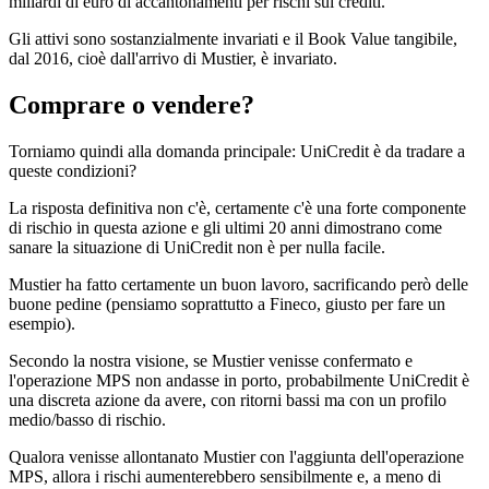
miliardi di euro di accantonamenti per rischi sui crediti.
Gli attivi sono sostanzialmente invariati e il Book Value tangibile,
dal 2016, cioè dall'arrivo di Mustier, è invariato.
Comprare o vendere?
Torniamo quindi alla domanda principale: UniCredit è da tradare a
queste condizioni?
La risposta definitiva non c'è, certamente c'è una forte componente
di rischio in questa azione e gli ultimi 20 anni dimostrano come
sanare la situazione di UniCredit non è per nulla facile.
Mustier ha fatto certamente un buon lavoro, sacrificando però delle
buone pedine (pensiamo soprattutto a Fineco, giusto per fare un
esempio).
Secondo la nostra visione, se Mustier venisse confermato e
l'operazione MPS non andasse in porto, probabilmente UniCredit è
una discreta azione da avere, con ritorni bassi ma con un profilo
medio/basso di rischio.
Qualora venisse allontanato Mustier con l'aggiunta dell'operazione
MPS, allora i rischi aumenterebbero sensibilmente e, a meno di