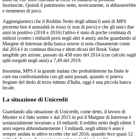
fuoriuscite. Quindi il patrimonio netto, teoricamente, si abbasserebbe
e nemmeno di poco.
Aggiungiamoci che il Reddito Netto degli ultimi 6 anni di MPS
presenta ben 4 annualità in rosso (e non di poco) e che gli unici due
anni in positivo (2018 e 2016) l'attivo è stato di poche centinaia di
milioni (contro i miliardi persi negli altri 4 anni); anche guardando al
Margine di Interesse della banca senese si nota chiaramente come
dal 2014 è in continua discesa e idem dicasi del Book Value
tangibile per azione, passato da 458 euro del 2014 (con calcolo sugli
split eseguiti negli anni) a 7,49 del 2019.
Insomma, MPS è la grande malata che probabilmente ha finito le
cure ma confrontandola con gli anni passati, quando si poteva
fregiare del titolo di terzo istituto d'Italia, oggi è una piccola banca
locale.
La situazione di Unicredit
Guardando alla situazione di Unicredit, come detto, il lavoro di
Mustier si è fatto sentire e dal 2015 in poi il Margine di Interesse è
sostanzialmente invariato a 10 miliardi; il reddito netto degli ultimi 3
anni supera abbondantemente i 3 miliardi, negli ultimi 6 anni è
sempre andata in attivo eccetto che nel 2016, quando fece quasi 12