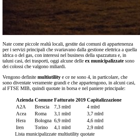
Nate come piccole realtà locali, gestite dai comuni di appartenenza
per i servizi principali che svariavano dalla gestione elettrica a quella
idrica o del gas, con interessi nel business della spazzatura e, in
taluni casi, dei trasporti, oggi alcune delle
ex municipalizzate
sono
dei colossi che valgono miliardi.
Vengono definite
multiutility
e ce ne sono 4, in particolare, che
sono diventate veramente grandi e che appartengono, in alcuni casi,
al FTSE MIB, quindi quotate in borsa e nel paniere principale:
Azienda
Comune
Fatturato 2019
Capitalizzazione
A2A
Brescia
7,3 mlrd
4 mlrd
Acea
Roma
3,1 mlrd
3,7 mlrd
Hera
Bologna
6,9 mlrd
4,6 mlrd
Iren
Torino
4,1 mlrd
2,9 mlrd
Lista municipalizzate multiutility quotate