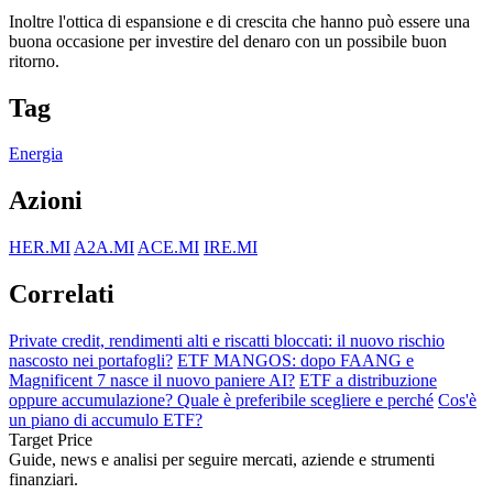
Inoltre l'ottica di espansione e di crescita che hanno può essere una
buona occasione per investire del denaro con un possibile buon
ritorno.
Tag
Energia
Azioni
HER.MI
A2A.MI
ACE.MI
IRE.MI
Correlati
Private credit, rendimenti alti e riscatti bloccati: il nuovo rischio
nascosto nei portafogli?
ETF MANGOS: dopo FAANG e
Magnificent 7 nasce il nuovo paniere AI?
ETF a distribuzione
oppure accumulazione? Quale è preferibile scegliere e perché
Cos'è
un piano di accumulo ETF?
Target Price
Guide, news e analisi per seguire mercati, aziende e strumenti
finanziari.