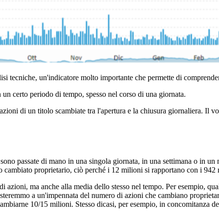
alisi tecniche, un'indicatore molto importante che permette di comprendere
n un certo periodo di tempo, spesso nel corso di una giornata.
 azioni di un titolo scambiate tra l'apertura e la chiusura giornaliera. I
he sono passate di mano in una singola giornata, in una settimana o in un
cambiato proprietario, ciò perché i 12 milioni si rapportano con i 942 mi
 di azioni, ma anche alla media dello stesso nel tempo. Per esempio, qu
assisteremmo a un'impennata del numero di azioni che cambiano proprieta
mbiarne 10/15 milioni. Stesso dicasi, per esempio, in concomitanza della