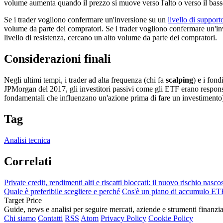
volume aumenta quando il prezzo si muove verso l'alto o verso il bas
Se i trader vogliono confermare un'inversione su un
livello di support
volume da parte dei compratori. Se i trader vogliono confermare un'i
livello di resistenza, cercano un alto volume da parte dei compratori.
Considerazioni finali
Negli ultimi tempi, i trader ad alta frequenza (chi fa
scalping
) e i fond
JPMorgan del 2017, gli investitori passivi come gli ETF erano responsab
fondamentali che influenzano un'azione prima di fare un investimento
Tag
Analisi tecnica
Correlati
Private credit, rendimenti alti e riscatti bloccati: il nuovo rischio nasco
Quale è preferibile scegliere e perché
Cos'è un piano di accumulo ET
Target Price
Guide, news e analisi per seguire mercati, aziende e strumenti finanzia
Chi siamo
Contatti
RSS
Atom
Privacy Policy
Cookie Policy