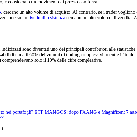
so, è considerato un movimento di prezzo con forza.
o
, cercano un alto volume di acquisto. Al contrario, se i trader vogliono
nversione su un
livello di resistenza
cercano un alto volume di vendita. Al
i indicizzati sono diventati uno dei principali contributori alle statistic
ili di circa il 60% dei volumi di trading complessivi, mentre i "trader d
) comprendevano solo il 10% delle cifre complessive.
sto nei portafogli?
ETF MANGOS: dopo FAANG e Magnificent 7 nasce 
F?
ri.