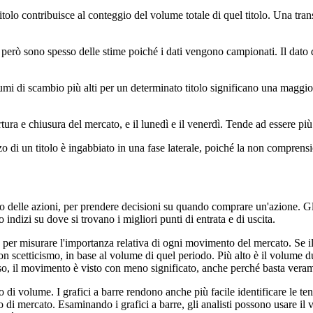
tolo contribuisce al conteggio del volume totale di quel titolo. Una tra
i però sono spesso delle stime poiché i dati vengono campionati. Il dato
 Volumi di scambio più alti per un determinato titolo significano una magg
tura e chiusura del mercato, e il lunedì e il venerdì. Tende ad essere pi
di un titolo è ingabbiato in una fase laterale, poiché la non comprension
zo delle azioni, per prendere decisioni su quando comprare un'azione. Gli 
 indizi su dove si trovano i migliori punti di entrata e di uscita.
to per misurare l'importanza relativa di ogni movimento del mercato. Se 
on scetticismo, in base al volume di quel periodo. Più alto è il volume 
sso, il movimento è visto con meno significato, anche perché basta veram
llo di volume. I grafici a barre rendono anche più facile identificare le 
zo di mercato. Esaminando i grafici a barre, gli analisti possono usare