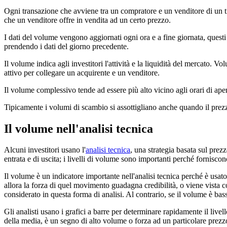
Ogni transazione che avviene tra un compratore e un venditore di un ti
che un venditore offre in vendita ad un certo prezzo.
I dati del volume vengono aggiornati ogni ora e a fine giornata, quest
prendendo i dati del giorno precedente.
Il volume indica agli investitori l'attività e la liquidità del mercato.
attivo per collegare un acquirente e un venditore.
Il volume complessivo tende ad essere più alto vicino agli orari di aper
Tipicamente i volumi di scambio si assottigliano anche quando il prezzo 
Il volume nell'analisi tecnica
Alcuni investitori usano l'
analisi tecnica
, una strategia basata sul prez
entrata e di uscita; i livelli di volume sono importanti perché forniscono
Il volume è un indicatore importante nell'analisi tecnica perché è usa
allora la forza di quel movimento guadagna credibilità, o viene vista c
considerato in questa forma di analisi. Al contrario, se il volume è ba
Gli analisti usano i grafici a barre per determinare rapidamente il live
della media, è un segno di alto volume o forza ad un particolare prez