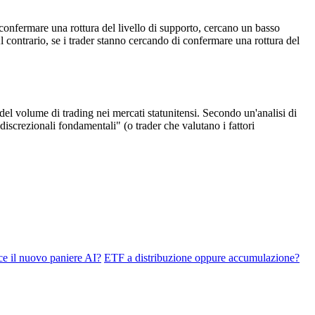
 confermare una rottura del livello di supporto, cercano un basso
 contrario, se i trader stanno cercando di confermare una rottura del
he del volume di trading nei mercati statunitensi. Secondo un'analisi di
iscrezionali fondamentali" (o trader che valutano i fattori
il nuovo paniere AI?
ETF a distribuzione oppure accumulazione?