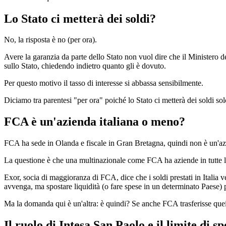
Lo Stato ci metterà dei soldi?
No, la risposta è no (per ora).
Avere la garanzia da parte dello Stato non vuol dire che il Ministero d
sullo Stato, chiedendo indietro quanto gli è dovuto.
Per questo motivo il tasso di interesse si abbassa sensibilmente.
Diciamo tra parentesi "per ora" poiché lo Stato ci metterà dei soldi 
FCA è un'azienda italiana o meno?
FCA ha sede in Olanda e fiscale in Gran Bretagna, quindi non è un'azi
La questione è che una multinazionale come FCA ha aziende in tutte le nazi
Exor, socia di maggioranza di FCA, dice che i soldi prestati in Italia v
avvenga, ma spostare liquidità (o fare spese in un determinato Paese
Ma la domanda qui è un'altra: è quindi? Se anche FCA trasferisse quei
Il ruolo di Intesa San Paolo e il limite di sp