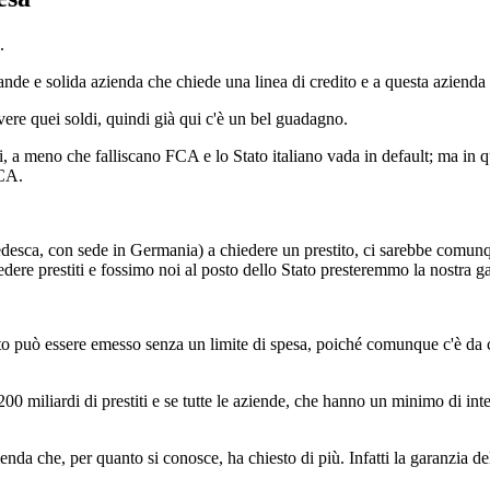
.
 grande e solida azienda che chiede una linea di credito e a questa azienda
vere quei soldi, quindi già qui c'è un bel guadagno.
i, a meno che falliscano FCA e lo Stato italiano vada in default; ma in 
FCA.
desca, con sede in Germania) a chiedere un prestito, ci sarebbe comunq
ere prestiti e fossimo noi al posto dello Stato presteremmo la nostra gara
o può essere emesso senza un limite di spesa, poiché comunque c'è da co
00 miliardi di prestiti e se tutte le aziende, che hanno un minimo di intere
ienda che, per quanto si conosce, ha chiesto di più. Infatti la garanzia del