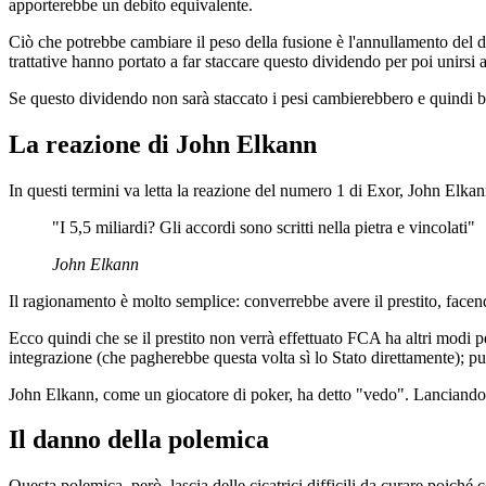
apporterebbe un debito equivalente.
Ciò che potrebbe cambiare il peso della fusione è l'annullamento del 
trattative hanno portato a far staccare questo dividendo per poi unirsi 
Se questo dividendo non sarà staccato i pesi cambierebbero e quindi b
La reazione di John Elkann
In questi termini va letta la reazione del numero 1 di Exor, John Elkan
"I 5,5 miliardi? Gli accordi sono scritti nella pietra e vincolati"
John Elkann
Il ragionamento è molto semplice: converrebbe avere il prestito, facend
Ecco quindi che se il prestito non verrà effettuato FCA ha altri modi pe
integrazione (che pagherebbe questa volta sì lo Stato direttamente); 
John Elkann, come un giocatore di poker, ha detto "vedo". Lanciando il g
Il danno della polemica
Questa polemica, però, lascia delle cicatrici difficili da curare poiché 