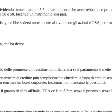
dividendo straordinario di 5,5 miliardi di euro che avverrebbe poco prim
al 50 e 50, facendo un matrimonio alla pari.
isognerebbe sedersi nuovamente al tavolo con gli azionisti PSA per trov
n, che ha detto:
o delle promesse di investimento in Italia, ma se il parlamento si mette d
r arrivare al credito: può semplicemente chiedere la linea di credito senz
può emettere un bond corporate. Insomma non mancano le possibilità.
uanto di sfida all'Italia: FCA ce la può fare senza il prestito e senza l
cosa penseranno altre aziende che vorrebbero aprire in Italia o che potreb