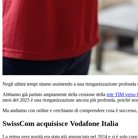
Negli ultimi tempi stiamo assistendo a una riorganizzazione profonda de
Abbiamo già parlato ampiamente della cessione della
rete TIM verso
mesi del 2025 è una riorganizzazione ancora più profonda, poiché non to
Ma andiamo con ordine e cerchiamo di comprendere cosa è successo, 
SwissCom acquisisce Vodafone Italia
La prima vera novità era stata già annunciata nel 2024 e si è solo concr