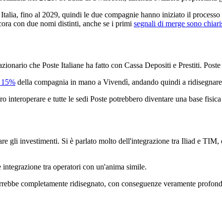
n Italia, fino al 2029, quindi le due compagnie hanno iniziato il process
ora con due nomi distinti, anche se i primi
segnali di merge sono chiari
zionario che Poste Italiane ha fatto con Cassa Depositi e Prestiti. Post
l 15%
della compagnia in mano a Vivendì, andando quindi a ridisegnare 
 interoperare e tutte le sedi Poste potrebbero diventare una base fisic
zzare gli investimenti. Si è parlato molto dell'integrazione tra Iliad e TI
 integrazione tra operatori con un'anima simile.
rrebbe completamente ridisegnato, con conseguenze veramente profonde, si