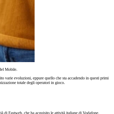
 del Mobile.
to varie evoluzioni, eppure quello che sta accadendo in questi primi
izzazione totale degli operatori in gioco.
ià di Fastweb, che ha acquisito le attività italiane di Vodafone.