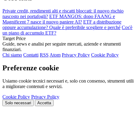
Private credit, rendimenti alti e riscatti bloccati: il nuovo rischio
nascosto nei portafogli?
ETF MANGOS: dopo FAANG e
Magnificent 7 nasce il nuovo paniere AI?
ETF a distribuzione
oppure accumulazione? Quale è preferibile scegliere e perché
Cos'è
un piano di accumulo ETF?
Target Price
Guide, news e analisi per seguire mercati, aziende e strumenti
finanziari.
Chi siamo
Contatti
RSS
Atom
Privacy Policy
Cookie Policy
Preferenze cookie
Usiamo cookie tecnici necessari e, solo con consenso, strumenti utili
a migliorare contenuti e servizi.
Cookie Policy
Privacy Policy
Solo necessari
Accetta