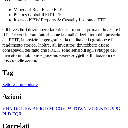
Vanguard Real Estate ETF
iShares Global REIT ETF
Invesco KBW Property & Casualty Insurance ETF
Gli investitori dovrebbero fare ricerca accurata prima di investire in
REIT e considerare fattori come la qualità degli immobili posseduti
dal REIT, la posizione geografica, la qualità della gestione e il
rendimento storico. Inoltre, gli investitori dovrebbero essere
consapevoli del fatto che i REIT sono sensibili agli sviluppi del
mercato immobiliare e possono essere soggetti a fluttuazioni del
prezzo delle azioni.
Tag
Settore Immobiliare
Azioni
VNA.DE
URW.AS
IGD.MI
COV.PA
TOWN.VI
BLND.L
SPG
PLD
EQR
Correlati