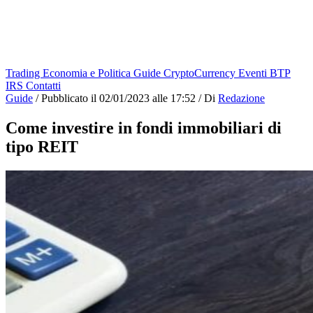
Trading
Economia e Politica
Guide
CryptoCurrency
Eventi
BTP
IRS
Contatti
Guide
/
Pubblicato il
02/01/2023 alle 17:52
/
Di
Redazione
Come investire in fondi immobiliari di
tipo REIT