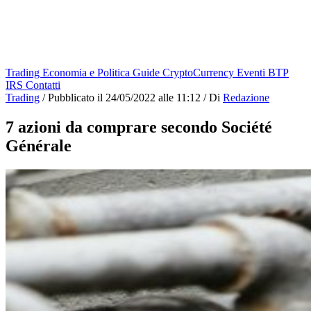
Trading
Economia e Politica
Guide
CryptoCurrency
Eventi
BTP
IRS
Contatti
Trading
/
Pubblicato il
24/05/2022 alle 11:12
/
Di
Redazione
7 azioni da comprare secondo Société
Générale