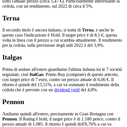
sotto l'attuale prezzo (circa 5,47 €). Particolarmente interessante la
cedola, con un rendimento, sul 2022 di circa il 5%.
Terna
Il secondo titolo è ancora italiano, si tratta di
Terna
, e anche in
questo caso l'indicazione è Hold. Il target price è di 8,1 €, questa
volta in linea con il prezzo a cui scambia attualmente. Il rendimento
per la cedola, sulla previsione degli utili 2022 è del 3,9%.
Italgas
Prima di andare all'estero guardiamo l'ultima italiana tra le 7 società
segnalate, cioè
ItalGas
. Primo Buy (comprare) di questo articolo,
con target price di 7 euro, contro un prezzo attuale di 6,06 €. Il
ritorno è quindi del 15,51%, a cui va sommato il rendimento della
cedola che è previsto con un
dividend yield
del 4,8%.
Pennon
Andiamo quindi all'estero, precisamente in Gran Bretagna con
Pennon
. Il Rating è hold, il target price è di 1.180 pence, contro il
prezzo attuale di 1.085. Il ritorno è quindi dell'8,76% a cui va