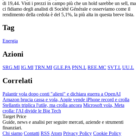
di 19,44. Visti i prezzi in campo più che un hold sarebbe un sell, ma
ci fidiamo degli analisti di Société Générale e osserviamo come il
rendimento della cedola è del 5,1%, la più alta in questa breve lista.
Tag
Energia
Azioni
SRG.MI
IG.MI
TRN.MI
GLE.PA
PNN.L
REE.MC
SVT.L
UU.L
Correlati
Palantir vola dopo conti "alieni" e dichiara guerra a OpenAI
Amazon brucia cassa e vola, Apple vende iPhone record e crolla
Stellantis triplica l'utile, ma crolla ancora
Microsoft vola, Meta
crolla: l'AI divide le Big Tech
Target Price
Guide, news e analisi per seguire mercati, aziende e strumenti
finanziari.
Chi siamo
Contatti
RSS
Atom
Privacy Policy
Cookie Policy