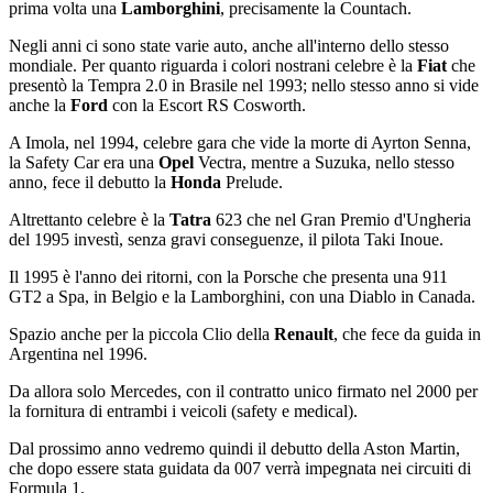
prima volta una
Lamborghini
, precisamente la Countach.
Negli anni ci sono state varie auto, anche all'interno dello stesso
mondiale. Per quanto riguarda i colori nostrani celebre è la
Fiat
che
presentò la Tempra 2.0 in Brasile nel 1993; nello stesso anno si vide
anche la
Ford
con la Escort RS Cosworth.
A Imola, nel 1994, celebre gara che vide la morte di Ayrton Senna,
la Safety Car era una
Opel
Vectra, mentre a Suzuka, nello stesso
anno, fece il debutto la
Honda
Prelude.
Altrettanto celebre è la
Tatra
623 che nel Gran Premio d'Ungheria
del 1995 investì, senza gravi conseguenze, il pilota Taki Inoue.
Il 1995 è l'anno dei ritorni, con la Porsche che presenta una 911
GT2 a Spa, in Belgio e la Lamborghini, con una Diablo in Canada.
Spazio anche per la piccola Clio della
Renault
, che fece da guida in
Argentina nel 1996.
Da allora solo Mercedes, con il contratto unico firmato nel 2000 per
la fornitura di entrambi i veicoli (safety e medical).
Dal prossimo anno vedremo quindi il debutto della Aston Martin,
che dopo essere stata guidata da 007 verrà impegnata nei circuiti di
Formula 1.