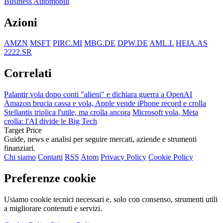
Business Automobili
Azioni
AMZN
MSFT
PIRC.MI
MBG.DE
DPW.DE
AML.L
HEIA.AS
2222.SR
Correlati
Palantir vola dopo conti "alieni" e dichiara guerra a OpenAI
Amazon brucia cassa e vola, Apple vende iPhone record e crolla
Stellantis triplica l'utile, ma crolla ancora
Microsoft vola, Meta
crolla: l'AI divide le Big Tech
Target Price
Guide, news e analisi per seguire mercati, aziende e strumenti
finanziari.
Chi siamo
Contatti
RSS
Atom
Privacy Policy
Cookie Policy
Preferenze cookie
Usiamo cookie tecnici necessari e, solo con consenso, strumenti utili
a migliorare contenuti e servizi.