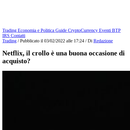
Trading
Economia e Politica
Guide
CryptoCurrency
Eventi
BTP
IRS
Contatti
Trading
/
Pubblicato il
03/02/2022 alle 17:24
/
Di
Redazione
Netflix, il crollo è una buona occasione di
acquisto?