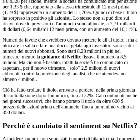
a 0,8328 per azione, mentre la società ha comunicato utili per azione
per 1,33 $ che, rapportato alla stessa trimestrale di 12 mesi prima
(1,19 $) rappresenta un aumento dell'11,76%. Quindi di base il titolo
ha sorpreso in positivo gli azionisti. Lo stesso non si può dire sui
ricavi, dove le previsioni e l'annuncio sono allineate, a 7,71 miliardi
di dollari (6,64 miliardi 12 mesi prima, con un aumento del 16,11%).
Numeri da favole che avrebbero dovuto mettere le ali al titolo... ma a
bloccare la salita e fare una doccia gelata agli investitori sono stati i
numeri dei nuovi abbonati. Sono stati 8,28 milioni in più nel
trimestre, mentre la
guidance di Netflix
fissava il numero a 8,5
milioni. Ma ciò non è bastato, infatti la società ha comunicato di
aspettarsi, per il nuovo trimestre, "solo" 2,5 milioni di nuovi
abbonati, contro la previsione degli analisti che ne attendevano
almeno 4 milioni.
Ciò ha fatto crollare il titolo, arrivato a perdere, nella prima giornata
di contrattazione dopo l'annuncio, fino al 22%. Cali continuati anche
nei giorni successivi, che hanno portato il titolo da oltre 600 $,
prezzo delle azioni prima dell'annuncio, fino a un minimo vicino ai
350 dollari.
Perché è cambiato il sentiment su Netflix?
A incidere, quindi, non sono stati i numeri di bilancio ma il numero