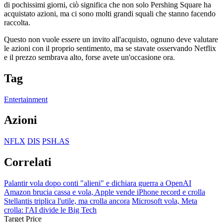
di pochissimi giorni, ciò significa che non solo Pershing Square ha
acquistato azioni, ma ci sono molti grandi squali che stanno facendo
raccolta.
Questo non vuole essere un invito all'acquisto, ognuno deve valutare
le azioni con il proprio sentimento, ma se stavate osservando Netflix
e il prezzo sembrava alto, forse avete un'occasione ora.
Tag
Entertainment
Azioni
NFLX
DIS
PSH.AS
Correlati
Palantir vola dopo conti "alieni" e dichiara guerra a OpenAI
Amazon brucia cassa e vola, Apple vende iPhone record e crolla
Stellantis triplica l'utile, ma crolla ancora
Microsoft vola, Meta
crolla: l'AI divide le Big Tech
Target Price