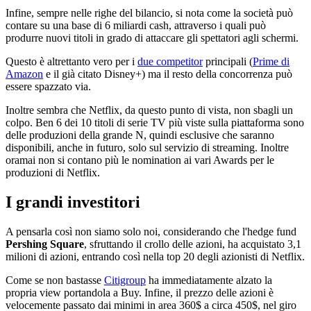
Infine, sempre nelle righe del bilancio, si nota come la società può
contare su una base di 6 miliardi cash, attraverso i quali può
produrre nuovi titoli in grado di attaccare gli spettatori agli schermi.
Questo è altrettanto vero per i
due competitor
principali (
Prime di
Amazon
e il già citato Disney+) ma il resto della concorrenza può
essere spazzato via.
Inoltre sembra che Netflix, da questo punto di vista, non sbagli un
colpo. Ben 6 dei 10 titoli di serie TV più viste sulla piattaforma sono
delle produzioni della grande N, quindi esclusive che saranno
disponibili, anche in futuro, solo sul servizio di streaming. Inoltre
oramai non si contano più le nomination ai vari Awards per le
produzioni di Netflix.
I grandi investitori
A pensarla così non siamo solo noi, considerando che l'hedge fund
Pershing Square
, sfruttando il crollo delle azioni, ha acquistato 3,1
milioni di azioni, entrando così nella top 20 degli azionisti di Netflix.
Come se non bastasse
Citigroup
ha immediatamente alzato la
propria view portandola a Buy. Infine, il prezzo delle azioni è
velocemente passato dai minimi in area 360$ a circa 450$, nel giro