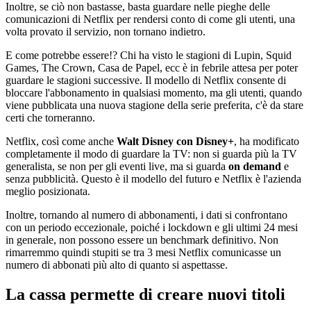
Inoltre, se ciò non bastasse, basta guardare nelle pieghe delle
comunicazioni di Netflix per rendersi conto di come gli utenti, una
volta provato il servizio, non tornano indietro.
E come potrebbe essere!? Chi ha visto le stagioni di Lupin, Squid
Games, The Crown, Casa de Papel, ecc è in febrile attesa per poter
guardare le stagioni successive. Il modello di Netflix consente di
bloccare l'abbonamento in qualsiasi momento, ma gli utenti, quando
viene pubblicata una nuova stagione della serie preferita, c'è da stare
certi che torneranno.
Netflix, così come anche
Walt Disney con Disney+
, ha modificato
completamente il modo di guardare la TV: non si guarda più la TV
generalista, se non per gli eventi live, ma si guarda
on demand
e
senza pubblicità. Questo è il modello del futuro e Netflix è l'azienda
meglio posizionata.
Inoltre, tornando al numero di abbonamenti, i dati si confrontano
con un periodo eccezionale, poiché i lockdown e gli ultimi 24 mesi
in generale, non possono essere un benchmark definitivo. Non
rimarremmo quindi stupiti se tra 3 mesi Netflix comunicasse un
numero di abbonati più alto di quanto si aspettasse.
La cassa permette di creare nuovi titoli