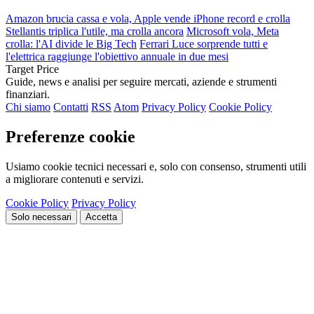
Amazon brucia cassa e vola, Apple vende iPhone record e crolla
Stellantis triplica l'utile, ma crolla ancora
Microsoft vola, Meta
crolla: l'AI divide le Big Tech
Ferrari Luce sorprende tutti e
l'elettrica raggiunge l'obiettivo annuale in due mesi
Target Price
Guide, news e analisi per seguire mercati, aziende e strumenti
finanziari.
Chi siamo
Contatti
RSS
Atom
Privacy Policy
Cookie Policy
Preferenze cookie
Usiamo cookie tecnici necessari e, solo con consenso, strumenti utili
a migliorare contenuti e servizi.
Cookie Policy
Privacy Policy
Solo necessari
Accetta