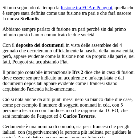
Stiamo seguendo da tempo la
fusione tra FCA e Peugeot
, quella che
è sempre stata definita come una fusione tra pari e che farà nascere
la nuova
Stellantis
.
Abbiamo sempre parlato di fusione tra pari perché sin dal primo
minuto questo hanno comunicato le due società.
Con il
deposito dei documenti
, in vista delle assemblee del 4
gennaio che decreteranno ufficialmente la nascita della nuova entità,
però, appare evidente come la fusione non sia proprio alla pari e, nei
fatti, Peugeot sta acquistando Fiat.
Il principio contabile internazionale
Ifrs 2
dice che in caso di fusioni
deve essere sempre indicato un acquirente e un'acquistata e dai
documenti depositati appare evidente come i francesi stiano
acquistando l'azienda italo-americana.
Ciò si nota anche da altri punti messi nero su bianco dalle due case,
come per esempio il numero di soggetti nominati in cda, con 5
persone a testa ma con l'undicesimo che rappresenta il CEO, che
sarà nominato da Peugeot ed è
Carlos Tavares
.
Certamente è una nomina di comodo, sia per i francesi che per gli
italiani, con (oggettivamente) la persona più indicata per guidare la
società. Non è detto che una nuova nomina futura sia