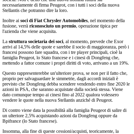
necessariamente di firma Peugeot, con i tutti i soci della nuova
Stellantis che potranno dire la loro.
Inoltre ai
soci di Fiat Chrysler Automobiles
, nel momento della
fusione, verrà
riconosciuto un premio
, operazione tipica per
l'azienda che viene acquisita.
La
struttura societaria dei soci
, al momento, prevede che Exor
arrivi al 14,5% delle quote e sarebbe il socio di maggioranza, però i
francesi possono fare squadra, con i tre player principali, cioè la
famiglia Peugeot, lo Stato francese e i cinesi di Dongfeng che,
mettendo a fattor comune i propri diritti di voto, arrivano a un 19%.
Questo rappresenterebbe un'ulteriore prova, se non per il fatto che,
proprio per salvaguardare le simmetrie, dagli accordi iniziali è
previsto che Dongfeng debba scendere vendendo entro fine 2020 le
azioni in PSA, che saranno acquistate dalla società stessa. Viene
dato comunque tempo ai cinesi fino al 2022 qualora volessero
vendere le quote nella nuova Stellantis anziché di Peugeot.
Di contro viene data la possibilità alla famiglia Peugeot di salire di
un ulteriore 2,5% acquistando azioni da Dongfeng oppure da
Bpifrance (lo Stato francese).
Insomma, alla fine di queste cessioni/acquisti, teoricamente, la