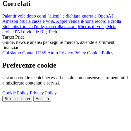
Correlati
Palantir vola dopo conti "alieni" e dichiara guerra a OpenAI
Amazon brucia cassa e vola, Apple vende iPhone record e crolla
Stellantis triplica l'utile, ma crolla ancora
Microsoft vola, Meta
crolla: l'AI divide le Big Tech
Target Price
Guide, news e analisi per seguire mercati, aziende e strumenti
finanziari.
Chi siamo
Contatti
RSS
Atom
Privacy Policy
Cookie Policy
Preferenze cookie
Usiamo cookie tecnici necessari e, solo con consenso, strumenti utili
a migliorare contenuti e servizi.
Cookie Policy
Privacy Policy
Solo necessari
Accetta