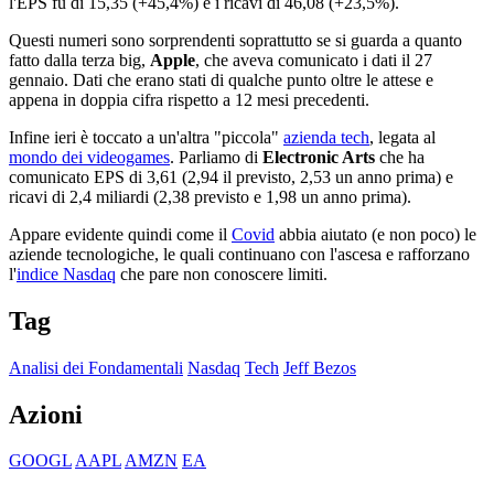
l'EPS fu di 15,35 (+45,4%) e i ricavi di 46,08 (+23,5%).
Questi numeri sono sorprendenti soprattutto se si guarda a quanto
fatto dalla terza big,
Apple
, che aveva comunicato i dati il 27
gennaio. Dati che erano stati di qualche punto oltre le attese e
appena in doppia cifra rispetto a 12 mesi precedenti.
Infine ieri è toccato a un'altra "piccola"
azienda tech
, legata al
mondo dei videogames
. Parliamo di
Electronic Arts
che ha
comunicato EPS di 3,61 (2,94 il previsto, 2,53 un anno prima) e
ricavi di 2,4 miliardi (2,38 previsto e 1,98 un anno prima).
Appare evidente quindi come il
Covid
abbia aiutato (e non poco) le
aziende tecnologiche, le quali continuano con l'ascesa e rafforzano
l'
indice Nasdaq
che pare non conoscere limiti.
Tag
Analisi dei Fondamentali
Nasdaq
Tech
Jeff Bezos
Azioni
GOOGL
AAPL
AMZN
EA