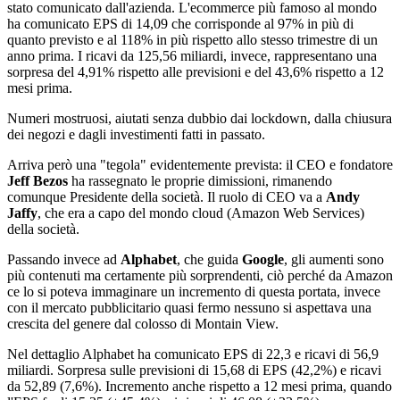
stato comunicato dall'azienda. L'ecommerce più famoso al mondo
ha comunicato EPS di 14,09 che corrisponde al 97% in più di
quanto previsto e al 118% in più rispetto allo stesso trimestre di un
anno prima. I ricavi da 125,56 miliardi, invece, rappresentano una
sorpresa del 4,91% rispetto alle previsioni e del 43,6% rispetto a 12
mesi prima.
Numeri mostruosi, aiutati senza dubbio dai lockdown, dalla chiusura
dei negozi e dagli investimenti fatti in passato.
Arriva però una "tegola" evidentemente prevista: il CEO e fondatore
Jeff Bezos
ha rassegnato le proprie dimissioni, rimanendo
comunque Presidente della società. Il ruolo di CEO va a
Andy
Jaffy
, che era a capo del mondo cloud (Amazon Web Services)
della società.
Passando invece ad
Alphabet
, che guida
Google
, gli aumenti sono
più contenuti ma certamente più sorprendenti, ciò perché da Amazon
ce lo si poteva immaginare un incremento di questa portata, invece
con il mercato pubblicitario quasi fermo nessuno si aspettava una
crescita del genere dal colosso di Montain View.
Nel dettaglio Alphabet ha comunicato EPS di 22,3 e ricavi di 56,9
miliardi. Sorpresa sulle previsioni di 15,68 di EPS (42,2%) e ricavi
da 52,89 (7,6%). Incremento anche rispetto a 12 mesi prima, quando